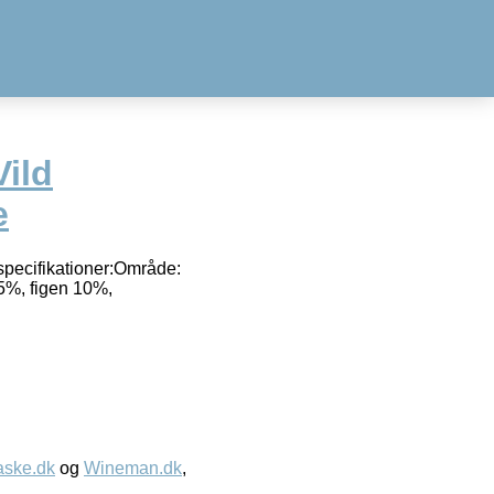
ild
e
specifikationer:Område:
5%, figen 10%,
aske.dk
og
Wineman.dk
,