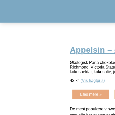
Appelsin –
Økologisk Pana chokolade
Richmond, Victoria Stat
kokosnektar, kokosolie,
42
kr.
(Vis fragtpris)
Læs mere »
De mest populære vinweb