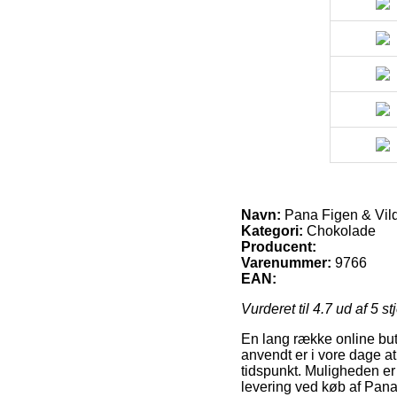
Navn:
Pana Figen & Vild
Kategori:
Chokolade
Producent:
Varenummer:
9766
EAN:
Vurderet til
4.7
ud af 5 st
En lang række online buti
anvendt er i vore dage at
tidspunkt. Muligheden er
levering ved køb af Pan