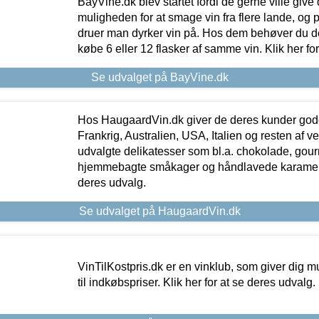
BayVine.dk blev startet fordi de gerne ville give
muligheden for at smage vin fra flere lande, og p
druer man dyrker vin på. Hos dem behøver du der
købe 6 eller 12 flasker af samme vin. Klik her fo
Se udvalget på BayVine.dk
Hos HaugaardVin.dk giver de deres kunder gode
Frankrig, Australien, USA, Italien og resten af v
udvalgte delikatesser som bl.a. chokolade, gourm
hjemmebagte småkager og håndlavede karameller
deres udvalg.
Se udvalget på HaugaardVin.dk
VinTilKostpris.dk er en vinklub, som giver dig m
til indkøbspriser. Klik her for at se deres udvalg.