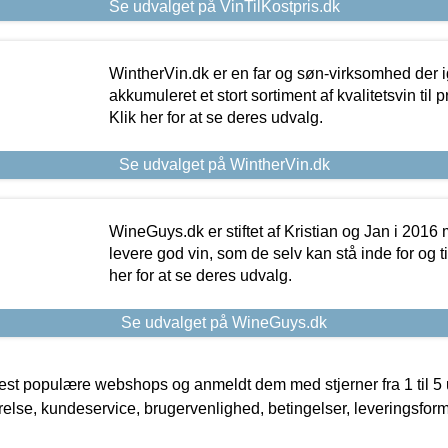
Se udvalget på VinTilKostpris.dk
WintherVin.dk er en far og søn-virksomhed der 
akkumuleret et stort sortiment af kvalitetsvin til pri
Klik her for at se deres udvalg.
Se udvalget på WintherVin.dk
WineGuys.dk er stiftet af Kristian og Jan i 2016
levere god vin, som de selv kan stå inde for og til
her for at se deres udvalg.
Se udvalget på WineGuys.dk
t populære webshops og anmeldt dem med stjerner fra 1 til 5 ud
rrelse, kundeservice, brugervenlighed, betingelser, leveringsfor