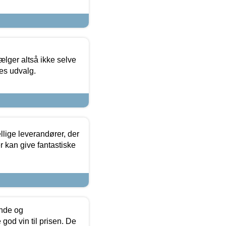
ælger altså ikke selve
res udvalg.
lige leverandører, der
r kan give fantastiske
unde og
od vin til prisen. De