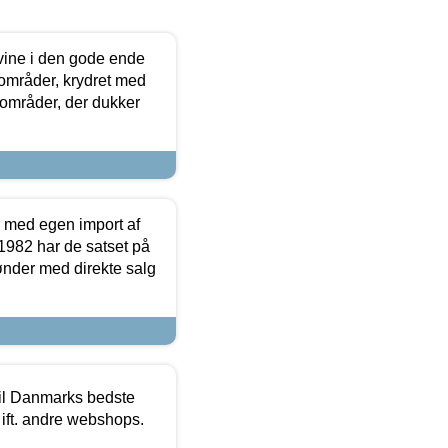
 vine i den gode ende
e områder, krydret med
 områder, der dukker
r med egen import af
i 1982 har de satset på
ønder med direkte salg
 til Danmarks bedste
 ift. andre webshops.