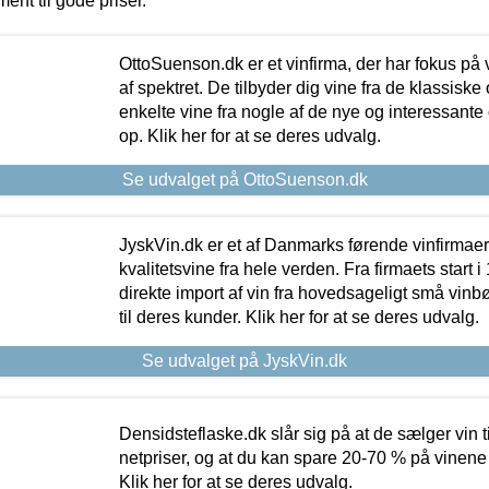
ment til gode priser.
OttoSuenson.dk er et vinfirma, der har fokus på
af spektret. De tilbyder dig vine fra de klassisk
enkelte vine fra nogle af de nye og interessante
op. Klik her for at se deres udvalg.
Se udvalget på OttoSuenson.dk
JyskVin.dk er et af Danmarks førende vinfirmae
kvalitetsvine fra hele verden. Fra firmaets start 
direkte import af vin fra hovedsageligt små vinb
til deres kunder. Klik her for at se deres udvalg.
Se udvalget på JyskVin.dk
Densidsteflaske.dk slår sig på at de sælger vin
netpriser, og at du kan spare 20-70 % på vinene
Klik her for at se deres udvalg.