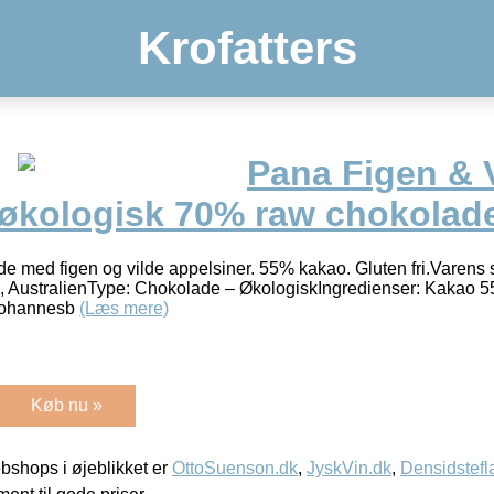
Krofatters
Pana Figen & V
 økologisk 70% raw chokolad
 med figen og vilde appelsiner. 55% kakao. Gluten fri.Varens 
e, AustralienType: Chokolade – ØkologiskIngredienser: Kakao 5
 johannesb
(Læs mere)
Køb nu »
shops i øjeblikket er
OttoSuenson.dk
,
JyskVin.dk
,
Densidstefl