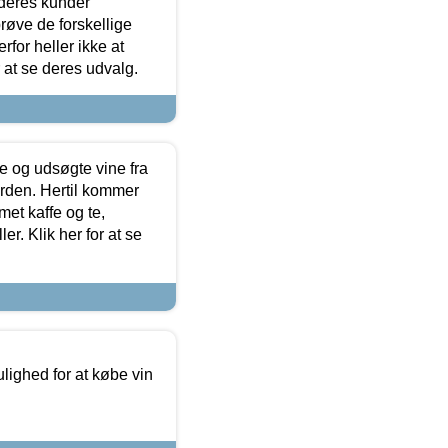
 deres kunder
røve de forskellige
for heller ikke at
r at se deres udvalg.
 og udsøgte vine fra
erden. Hertil kommer
et kaffe og te,
. Klik her for at se
ulighed for at købe vin