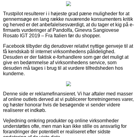
Trustpilot resulterer i i højeste grad pæne muligheder for at
gennemsøge en lang række nuværende konsumenters kritik
og herved er det anbefalelsesværdigt, at du tager et kig på e-
firmaets vurderinger af Pandolfa, Ginevra Sangiovese
Rosato IGT 2019 – Fra Italien før du shopper.
Facebook tilbyder dig derudover relativt nyttige genveje til at
få kendskab til internet virksomhedens pålidelighed.
Desuden er der faktisk e-forhandlere som gør det muligt at
give en bedømmelse af virksomhedens service, som
desuden må tages i brug til at vurdere tilfredsheden hos
kunderne.
Denne side er reklamefinansieret. Vi har aftaler med masser
af online outlets derved at vi publicerer forretningernes varer,
og høster honorar hvis de besøgende vi sender videre
realiserer et indkøb.
Vejledning omkring produkter og online virksomheder
understøttes ofte, men man kan ikke stille os ansvarlig for
forandringer der potentielt er realiseret efter sidste