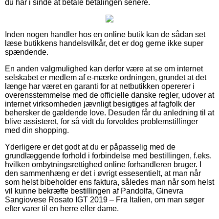
du har i sinde at betale betalingen senere.
Inden nogen handler hos en online butik kan de sådan set
læse butikkens handelsvilkår, det er dog gerne ikke super
spændende.
En anden valgmulighed kan derfor være at se om internet
selskabet er medlem af e-mærke ordningen, grundet at det
længe har været en garanti for at netbutikken opererer i
overensstemmelse med de officielle danske regler, udover at
internet virksomheden jævnligt besigtiges af fagfolk der
behersker de gældende love. Desuden får du anledning til at
blive assisteret, for så vidt du forvoldes problemstillinger
med din shopping.
Yderligere er det godt at du er påpasselig med de
grundlæggende forhold i forbindelse med bestillingen, f.eks.
hvilken ombytningsrettighed online forhandleren bruger. I
den sammenhæng er det i øvrigt essesentielt, at man når
som helst bibeholder ens faktura, således man når som helst
vil kunne bekræfte bestillingen af Pandolfa, Ginevra
Sangiovese Rosato IGT 2019 – Fra Italien, om man søger
efter varer til en herre eller dame.