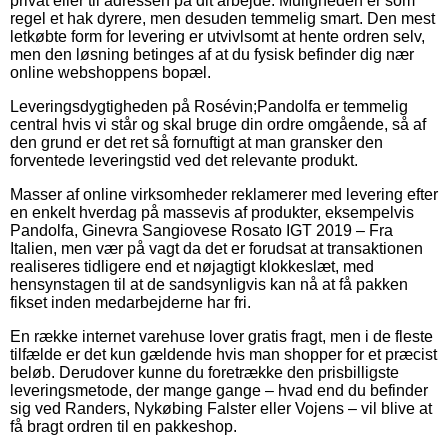
privat eller til adressen på dit arbejde. Muligheden er som
regel et hak dyrere, men desuden temmelig smart. Den mest
letkøbte form for levering er utvivlsomt at hente ordren selv,
men den løsning betinges af at du fysisk befinder dig nær
online webshoppens bopæl.
Leveringsdygtigheden på Rosévin;Pandolfa er temmelig
central hvis vi står og skal bruge din ordre omgående, så af
den grund er det ret så fornuftigt at man gransker den
forventede leveringstid ved det relevante produkt.
Masser af online virksomheder reklamerer med levering efter
en enkelt hverdag på massevis af produkter, eksempelvis
Pandolfa, Ginevra Sangiovese Rosato IGT 2019 – Fra
Italien, men vær på vagt da det er forudsat at transaktionen
realiseres tidligere end et nøjagtigt klokkeslæt, med
hensynstagen til at de sandsynligvis kan nå at få pakken
fikset inden medarbejderne har fri.
En række internet varehuse lover gratis fragt, men i de fleste
tilfælde er det kun gældende hvis man shopper for et præcist
beløb. Derudover kunne du foretrække den prisbilligste
leveringsmetode, der mange gange – hvad end du befinder
sig ved Randers, Nykøbing Falster eller Vojens – vil blive at
få bragt ordren til en pakkeshop.