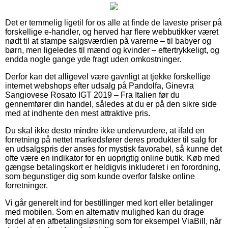
Det er temmelig ligetil for os alle at finde de laveste priser på
forskellige e-handler, og herved har flere webbutikker været
nødt til at stampe salgsværdien på varerne – til babyer og
børn, men ligeledes til mænd og kvinder – eftertrykkeligt, og
endda nogle gange yde fragt uden omkostninger.
Derfor kan det alligevel være gavnligt at tjekke forskellige
internet webshops efter udsalg på Pandolfa, Ginevra
Sangiovese Rosato IGT 2019 – Fra Italien før du
gennemfører din handel, således at du er på den sikre side
med at indhente den mest attraktive pris.
Du skal ikke desto mindre ikke undervurdere, at ifald en
forretning på nettet markedsfører deres produkter til salg for
en udsalgspris der anses for mystisk favorabel, så kunne det
ofte være en indikator for en uoprigtig online butik. Køb med
gængse betalingskort er heldigvis inkluderet i en forordning,
som begunstiger dig som kunde overfor falske online
forretninger.
Vi går generelt ind for bestillinger med kort eller betalinger
med mobilen. Som en alternativ mulighed kan du drage
fordel af en afbetalingsløsning som for eksempel ViaBill, når