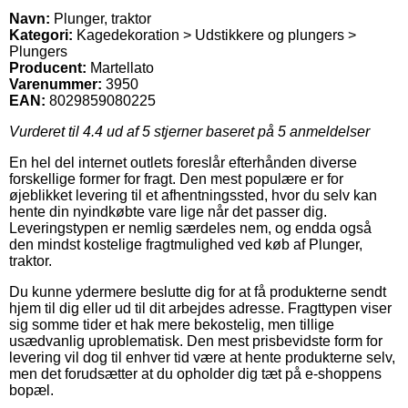
Navn:
Plunger, traktor
Kategori:
Kagedekoration > Udstikkere og plungers >
Plungers
Producent:
Martellato
Varenummer:
3950
EAN:
8029859080225
Vurderet til
4.4
ud af 5 stjerner baseret på
5
anmeldelser
En hel del internet outlets foreslår efterhånden diverse
forskellige former for fragt. Den mest populære er for
øjeblikket levering til et afhentningssted, hvor du selv kan
hente din nyindkøbte vare lige når det passer dig.
Leveringstypen er nemlig særdeles nem, og endda også
den mindst kostelige fragtmulighed ved køb af Plunger,
traktor.
Du kunne ydermere beslutte dig for at få produkterne sendt
hjem til dig eller ud til dit arbejdes adresse. Fragttypen viser
sig somme tider et hak mere bekostelig, men tillige
usædvanlig uproblematisk. Den mest prisbevidste form for
levering vil dog til enhver tid være at hente produkterne selv,
men det forudsætter at du opholder dig tæt på e-shoppens
bopæl.