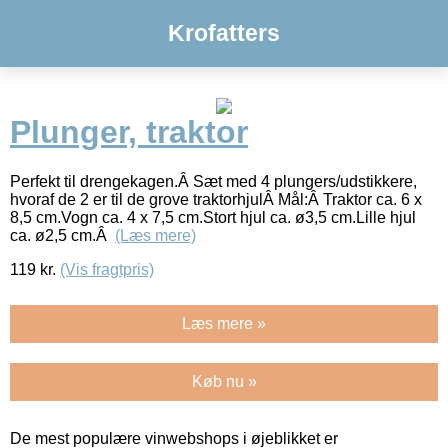
Krofatters
Plunger, traktor
Perfekt til drengekagen.Â Sæt med 4 plungers/udstikkere,
hvoraf de 2 er til de grove traktorhjulÂ Mål:Â Traktor ca. 6 x
8,5 cm.Vogn ca. 4 x 7,5 cm.Stort hjul ca. ø3,5 cm.Lille hjul
ca. ø2,5 cm.Â
(Læs mere)
119
kr.
(Vis fragtpris)
Læs mere »
Køb nu »
De mest populære vinwebshops i øjeblikket er