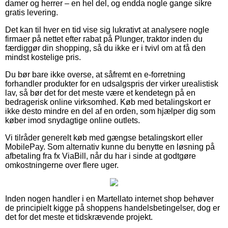
damer og herrer – en hel del, og endda nogle gange sikre
gratis levering.
Det kan til hver en tid vise sig lukrativt at analysere nogle
firmaer på nettet efter rabat på Plunger, traktor inden du
færdiggør din shopping, så du ikke er i tvivl om at få den
mindst kostelige pris.
Du bør bare ikke overse, at såfremt en e-forretning
forhandler produkter for en udsalgspris der virker urealistisk
lav, så bør det for det meste være et kendetegn på en
bedragerisk online virksomhed. Køb med betalingskort er
ikke desto mindre en del af en orden, som hjælper dig som
køber imod snydagtige online outlets.
Vi tilråder generelt køb med gængse betalingskort eller
MobilePay. Som alternativ kunne du benytte en løsning på
afbetaling fra fx ViaBill, når du har i sinde at godtgøre
omkostningerne over flere uger.
Inden nogen handler i en Martellato internet shop behøver
de principielt kigge på shoppens handelsbetingelser, dog er
det for det meste et tidskrævende projekt.