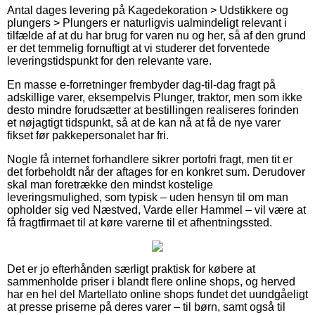
Antal dages levering på Kagedekoration > Udstikkere og
plungers > Plungers er naturligvis ualmindeligt relevant i
tilfælde af at du har brug for varen nu og her, så af den grund
er det temmelig fornuftigt at vi studerer det forventede
leveringstidspunkt for den relevante vare.
En masse e-forretninger frembyder dag-til-dag fragt på
adskillige varer, eksempelvis Plunger, traktor, men som ikke
desto mindre forudsætter at bestillingen realiseres forinden
et nøjagtigt tidspunkt, så at de kan nå at få de nye varer
fikset før pakkepersonalet har fri.
Nogle få internet forhandlere sikrer portofri fragt, men tit er
det forbeholdt når der aftages for en konkret sum. Derudover
skal man foretrække den mindst kostelige
leveringsmulighed, som typisk – uden hensyn til om man
opholder sig ved Næstved, Varde eller Hammel – vil være at
få fragtfirmaet til at køre varerne til et afhentningssted.
Det er jo efterhånden særligt praktisk for købere at
sammenholde priser i blandt flere online shops, og herved
har en hel del Martellato online shops fundet det uundgåeligt
at presse priserne på deres varer – til børn, samt også til