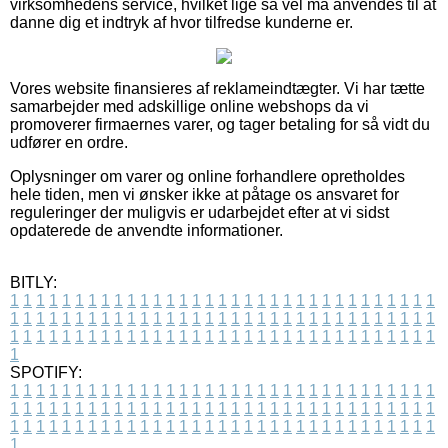
virksomhedens service, hvilket lige så vel må anvendes til at
danne dig et indtryk af hvor tilfredse kunderne er.
Vores website finansieres af reklameindtægter. Vi har tætte
samarbejder med adskillige online webshops da vi
promoverer firmaernes varer, og tager betaling for så vidt du
udfører en ordre.
Oplysninger om varer og online forhandlere opretholdes
hele tiden, men vi ønsker ikke at påtage os ansvaret for
reguleringer der muligvis er udarbejdet efter at vi sidst
opdaterede de anvendte informationer.
BITLY:
1
1
1
1
1
1
1
1
1
1
1
1
1
1
1
1
1
1
1
1
1
1
1
1
1
1
1
1
1
1
1
1
1
1
1
1
1
1
1
1
1
1
1
1
1
1
1
1
1
1
1
1
1
1
1
1
1
1
1
1
1
1
1
1
1
1
1
1
1
1
1
1
1
1
1
1
1
1
1
1
1
1
1
1
1
1
1
1
1
1
1
1
1
1
1
1
1
1
1
1
SPOTIFY:
1
1
1
1
1
1
1
1
1
1
1
1
1
1
1
1
1
1
1
1
1
1
1
1
1
1
1
1
1
1
1
1
1
1
1
1
1
1
1
1
1
1
1
1
1
1
1
1
1
1
1
1
1
1
1
1
1
1
1
1
1
1
1
1
1
1
1
1
1
1
1
1
1
1
1
1
1
1
1
1
1
1
1
1
1
1
1
1
1
1
1
1
1
1
1
1
1
1
1
1