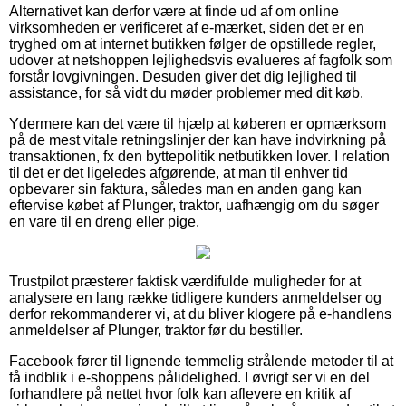
Alternativet kan derfor være at finde ud af om online
virksomheden er verificeret af e-mærket, siden det er en
tryghed om at internet butikken følger de opstillede regler,
udover at netshoppen lejlighedsvis evalueres af fagfolk som
forstår lovgivningen. Desuden giver det dig lejlighed til
assistance, for så vidt du møder problemer med dit køb.
Ydermere kan det være til hjælp at køberen er opmærksom
på de mest vitale retningslinjer der kan have indvirkning på
transaktionen, fx den byttepolitik netbutikken lover. I relation
til det er det ligeledes afgørende, at man til enhver tid
opbevarer sin faktura, således man en anden gang kan
eftervise købet af Plunger, traktor, uafhængig om du søger
en vare til en dreng eller pige.
Trustpilot præsterer faktisk værdifulde muligheder for at
analysere en lang række tidligere kunders anmeldelser og
derfor rekommanderer vi, at du bliver klogere på e-handlens
anmeldelser af Plunger, traktor før du bestiller.
Facebook fører til lignende temmelig strålende metoder til at
få indblik i e-shoppens pålidelighed. I øvrigt ser vi en del
forhandlere på nettet hvor folk kan aflevere en kritik af