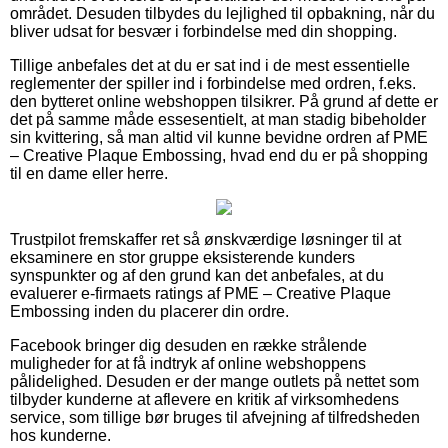
området. Desuden tilbydes du lejlighed til opbakning, når du
bliver udsat for besvær i forbindelse med din shopping.
Tillige anbefales det at du er sat ind i de mest essentielle
reglementer der spiller ind i forbindelse med ordren, f.eks.
den bytteret online webshoppen tilsikrer. På grund af dette er
det på samme måde essesentielt, at man stadig bibeholder
sin kvittering, så man altid vil kunne bevidne ordren af PME
– Creative Plaque Embossing, hvad end du er på shopping
til en dame eller herre.
Trustpilot fremskaffer ret så ønskværdige løsninger til at
eksaminere en stor gruppe eksisterende kunders
synspunkter og af den grund kan det anbefales, at du
evaluerer e-firmaets ratings af PME – Creative Plaque
Embossing inden du placerer din ordre.
Facebook bringer dig desuden en række strålende
muligheder for at få indtryk af online webshoppens
pålidelighed. Desuden er der mange outlets på nettet som
tilbyder kunderne at aflevere en kritik af virksomhedens
service, som tillige bør bruges til afvejning af tilfredsheden
hos kunderne.