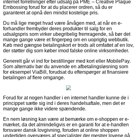
internet forretninger efter udsalg på PME – Creative Plaque
Embossing forud for at du placerer ordren, så du er
garanteret at opnå den mindst kostelige pris.
Du må lige meget hvad være årvågen med, at når en e-
forhandler frembyder deres produkter til salg for en
udsalgspris som virker ubegribelig fremragende, så bør det
mange gange være et fingerpeg om en uoprigtig webbutik.
Køb med gængse betalingskort er trods alt omfattet af en lov,
der støtter dig som køber imod falske online virksomheder.
Generelt går vi ind for bestillinger med kort eller MobilePay.
Som alternativ bør du anvende en afbetalingsløsning som
for eksempel ViaBill, forudsat du efterspørger at finansiere
betalingen af flere omgange.
Forud for at nogen handler i en internet handler kunne de i
princippet sætte sig ind i deres handelsaftale, men det er
mange gange ikke videre spændende.
En nem løsning kan være at bemærke om e-shoppen er e-
mærket, da det almindeligvis er en garanti for at e-handlen
forsvarer dansk lovgivning, foruden at online shoppen
undertiden overværes af specialister der mestrer lovene på