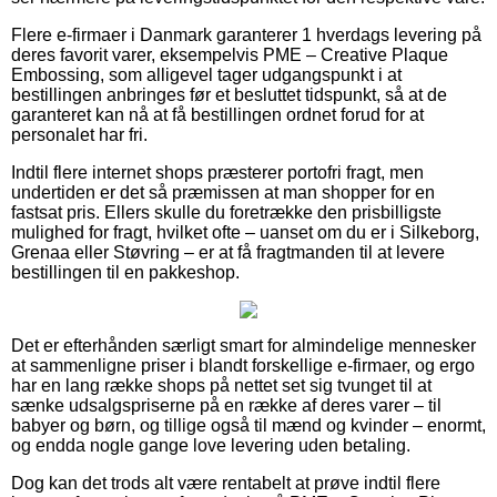
Flere e-firmaer i Danmark garanterer 1 hverdags levering på
deres favorit varer, eksempelvis PME – Creative Plaque
Embossing, som alligevel tager udgangspunkt i at
bestillingen anbringes før et besluttet tidspunkt, så at de
garanteret kan nå at få bestillingen ordnet forud for at
personalet har fri.
Indtil flere internet shops præsterer portofri fragt, men
undertiden er det så præmissen at man shopper for en
fastsat pris. Ellers skulle du foretrække den prisbilligste
mulighed for fragt, hvilket ofte – uanset om du er i Silkeborg,
Grenaa eller Støvring – er at få fragtmanden til at levere
bestillingen til en pakkeshop.
Det er efterhånden særligt smart for almindelige mennesker
at sammenligne priser i blandt forskellige e-firmaer, og ergo
har en lang række shops på nettet set sig tvunget til at
sænke udsalgspriserne på en række af deres varer – til
babyer og børn, og tillige også til mænd og kvinder – enormt,
og endda nogle gange love levering uden betaling.
Dog kan det trods alt være rentabelt at prøve indtil flere