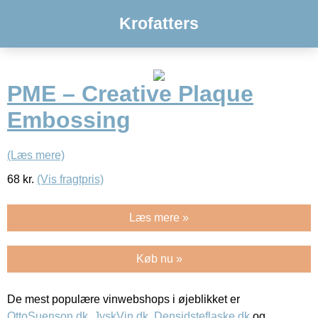
Krofatters
PME – Creative Plaque
Embossing
(Læs mere)
68
kr.
(Vis fragtpris)
Læs mere »
Køb nu »
De mest populære vinwebshops i øjeblikket er
OttoSuenson.dk
,
JyskVin.dk
,
Densidsteflaske.dk
og