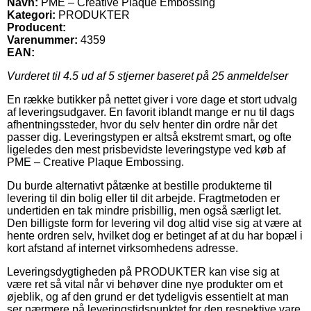
Navn:
PME – Creative Plaque Embossing
Kategori:
PRODUKTER
Producent:
Varenummer:
4359
EAN:
Vurderet til
4.5
ud af 5 stjerner baseret på
25
anmeldelser
En række butikker på nettet giver i vore dage et stort udvalg
af leveringsudgaver. En favorit iblandt mange er nu til dags
afhentningssteder, hvor du selv henter din ordre når det
passer dig. Leveringstypen er altså ekstremt smart, og ofte
ligeledes den mest prisbevidste leveringstype ved køb af
PME – Creative Plaque Embossing.
Du burde alternativt påtænke at bestille produkterne til
levering til din bolig eller til dit arbejde. Fragtmetoden er
undertiden en tak mindre prisbillig, men også særligt let.
Den billigste form for levering vil dog altid vise sig at være at
hente ordren selv, hvilket dog er betinget af at du har bopæl i
kort afstand af internet virksomhedens adresse.
Leveringsdygtigheden på PRODUKTER kan vise sig at
være ret så vital når vi behøver dine nye produkter om et
øjeblik, og af den grund er det tydeligvis essentielt at man
ser nærmere på leveringstidspunktet for den respektive vare.