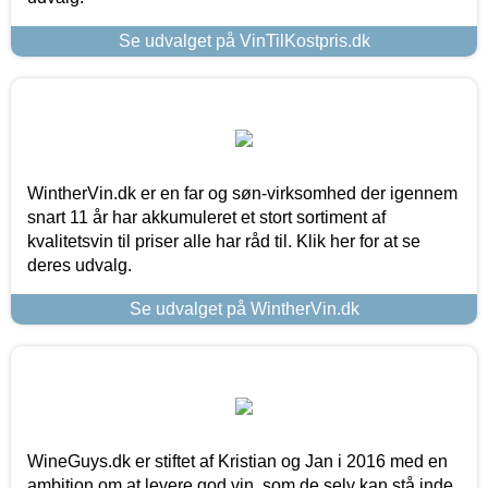
Se udvalget på VinTilKostpris.dk
WintherVin.dk er en far og søn-virksomhed der igennem
snart 11 år har akkumuleret et stort sortiment af
kvalitetsvin til priser alle har råd til. Klik her for at se
deres udvalg.
Se udvalget på WintherVin.dk
WineGuys.dk er stiftet af Kristian og Jan i 2016 med en
ambition om at levere god vin, som de selv kan stå inde