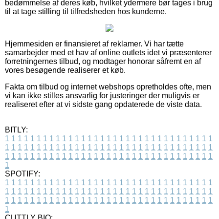
bedømmelse af deres køb, hvilket ydermere bør tages i brug
til at tage stilling til tilfredsheden hos kunderne.
Hjemmesiden er finansieret af reklamer. Vi har tætte
samarbejder med et hav af online outlets idet vi præsenterer
forretningernes tilbud, og modtager honorar såfremt en af
vores besøgende realiserer et køb.
Fakta om tilbud og internet webshops opretholdes ofte, men
vi kan ikke stilles ansvarlig for justeringer der muligvis er
realiseret efter at vi sidste gang opdaterede de viste data.
BITLY:
1
1
1
1
1
1
1
1
1
1
1
1
1
1
1
1
1
1
1
1
1
1
1
1
1
1
1
1
1
1
1
1
1
1
1
1
1
1
1
1
1
1
1
1
1
1
1
1
1
1
1
1
1
1
1
1
1
1
1
1
1
1
1
1
1
1
1
1
1
1
1
1
1
1
1
1
1
1
1
1
1
1
1
1
1
1
1
1
1
1
1
1
1
1
1
1
1
1
1
1
SPOTIFY:
1
1
1
1
1
1
1
1
1
1
1
1
1
1
1
1
1
1
1
1
1
1
1
1
1
1
1
1
1
1
1
1
1
1
1
1
1
1
1
1
1
1
1
1
1
1
1
1
1
1
1
1
1
1
1
1
1
1
1
1
1
1
1
1
1
1
1
1
1
1
1
1
1
1
1
1
1
1
1
1
1
1
1
1
1
1
1
1
1
1
1
1
1
1
1
1
1
1
1
1
CUTTLY BIO: