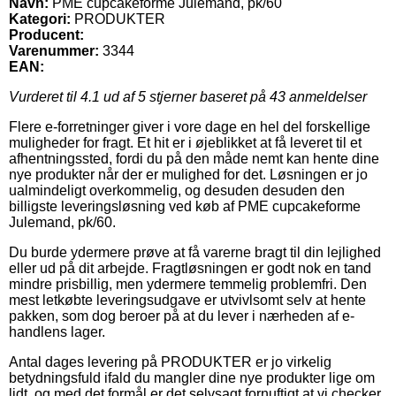
Navn:
PME cupcakeforme Julemand, pk/60
Kategori:
PRODUKTER
Producent:
Varenummer:
3344
EAN:
Vurderet til
4.1
ud af 5 stjerner baseret på
43
anmeldelser
Flere e-forretninger giver i vore dage en hel del forskellige
muligheder for fragt. Et hit er i øjeblikket at få leveret til et
afhentningssted, fordi du på den måde nemt kan hente dine
nye produkter når der er mulighed for det. Løsningen er jo
ualmindeligt overkommelig, og desuden desuden den
billigste leveringsløsning ved køb af PME cupcakeforme
Julemand, pk/60.
Du burde ydermere prøve at få varerne bragt til din lejlighed
eller ud på dit arbejde. Fragtløsningen er godt nok en tand
mindre prisbillig, men ydermere temmelig problemfri. Den
mest letkøbte leveringsudgave er utvivlsomt selv at hente
pakken, som dog beroer på at du lever i nærheden af e-
handlens lager.
Antal dages levering på PRODUKTER er jo virkelig
betydningsfuld ifald du mangler dine nye produkter lige om
lidt, og med det formål er det selvsagt fornuftigt at vi checker