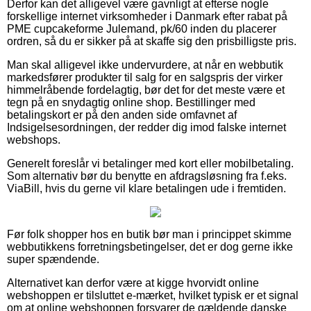
Derfor kan det alligevel være gavnligt at efterse nogle
forskellige internet virksomheder i Danmark efter rabat på
PME cupcakeforme Julemand, pk/60 inden du placerer
ordren, så du er sikker på at skaffe sig den prisbilligste pris.
Man skal alligevel ikke undervurdere, at når en webbutik
markedsfører produkter til salg for en salgspris der virker
himmelråbende fordelagtig, bør det for det meste være et
tegn på en snydagtig online shop. Bestillinger med
betalingskort er på den anden side omfavnet af
Indsigelsesordningen, der redder dig imod falske internet
webshops.
Generelt foreslår vi betalinger med kort eller mobilbetaling.
Som alternativ bør du benytte en afdragsløsning fra f.eks.
ViaBill, hvis du gerne vil klare betalingen ude i fremtiden.
Før folk shopper hos en butik bør man i princippet skimme
webbutikkens forretningsbetingelser, det er dog gerne ikke
super spændende.
Alternativet kan derfor være at kigge hvorvidt online
webshoppen er tilsluttet e-mærket, hvilket typisk er et signal
om at online webshoppen forsvarer de gældende danske