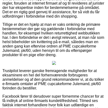
regler, foruden at internet firmaet af og til revideres af jurister
der har ekspertise inden for bestemmelserne på området.
Det er en rigtig god genvej til assistance, for så vidt du får
udfordringer i forbindelse med din shopping.
Tillige er det en hjælp at man er vaks omkring de primære
bestemmelser der gør sig gældende i forbindelse med
handlen, for eksempel hvilken returrettighed webbutikken
har. I den forbindelse er det i øvrigt relevant, at man når som
helst bibeholder sin kvittering på e-mail, således man en
anden gang kan eftervise ordren af PME cupcakeforme
Julemand, pk/60, uden hensyn til om du efterspørger
produkter til en pige eller dreng.
Trustpilot leverer ganske fremragende muligheder for at
eksaminere en hel del forhenværende forbrugeres
anmeldelser og af den grund rekommanderer vi, at du tolker
e-firmaets omtaler af PME cupcakeforme Julemand, pk/60
forinden du bestiller.
Facebook fører til derudover super fornemme chancer for at
få indtryk af online firmaets kundetilfredshed. Tilmed ses
faktisk internet forhandlere hvor folk kan udfærdige en