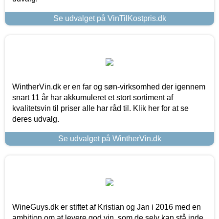
Se udvalget på VinTilKostpris.dk
WintherVin.dk er en far og søn-virksomhed der igennem
snart 11 år har akkumuleret et stort sortiment af
kvalitetsvin til priser alle har råd til. Klik her for at se
deres udvalg.
Se udvalget på WintherVin.dk
WineGuys.dk er stiftet af Kristian og Jan i 2016 med en
ambition om at levere god vin, som de selv kan stå inde