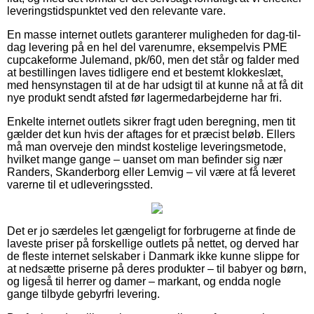
leveringstidspunktet ved den relevante vare.
En masse internet outlets garanterer muligheden for dag-til-
dag levering på en hel del varenumre, eksempelvis PME
cupcakeforme Julemand, pk/60, men det står og falder med
at bestillingen laves tidligere end et bestemt klokkeslæt,
med hensynstagen til at de har udsigt til at kunne nå at få dit
nye produkt sendt afsted før lagermedarbejderne har fri.
Enkelte internet outlets sikrer fragt uden beregning, men tit
gælder det kun hvis der aftages for et præcist beløb. Ellers
må man overveje den mindst kostelige leveringsmetode,
hvilket mange gange – uanset om man befinder sig nær
Randers, Skanderborg eller Lemvig – vil være at få leveret
varerne til et udleveringssted.
Det er jo særdeles let gængeligt for forbrugerne at finde de
laveste priser på forskellige outlets på nettet, og derved har
de fleste internet selskaber i Danmark ikke kunne slippe for
at nedsætte priserne på deres produkter – til babyer og børn,
og ligeså til herrer og damer – markant, og endda nogle
gange tilbyde gebyrfri levering.