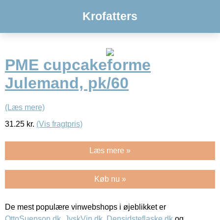
Krofatters
PME cupcakeforme
Julemand, pk/60
(Læs mere)
31.25
kr.
(Vis fragtpris)
Læs mere »
Køb nu »
De mest populære vinwebshops i øjeblikket er
OttoSuenson.dk
,
JyskVin.dk
,
Densidsteflaske.dk
og