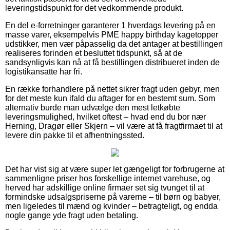
leveringstidspunkt for det vedkommende produkt.
En del e-forretninger garanterer 1 hverdags levering på en
masse varer, eksempelvis PME happy birthday kagetopper
udstikker, men vær påpasselig da det antager at bestillingen
realiseres forinden et besluttet tidspunkt, så at de
sandsynligvis kan nå at få bestillingen distribueret inden de
logistikansatte har fri.
En række forhandlere på nettet sikrer fragt uden gebyr, men
for det meste kun ifald du aftager for en bestemt sum. Som
alternativ burde man udvælge den mest letkøbte
leveringsmulighed, hvilket oftest – hvad end du bor nær
Herning, Dragør eller Skjern – vil være at få fragtfirmaet til at
levere din pakke til et afhentningssted.
Det har vist sig at være super let gængeligt for forbrugerne at
sammenligne priser hos forskellige internet varehuse, og
herved har adskillige online firmaer set sig tvunget til at
formindske udsalgspriserne på varerne – til børn og babyer,
men ligeledes til mænd og kvinder – betragteligt, og endda
nogle gange yde fragt uden betaling.