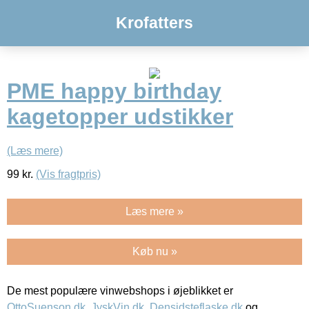
Krofatters
PME happy birthday
kagetopper udstikker
(Læs mere)
99
kr.
(Vis fragtpris)
Læs mere »
Køb nu »
De mest populære vinwebshops i øjeblikket er
OttoSuenson.dk
,
JyskVin.dk
,
Densidsteflaske.dk
og