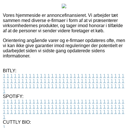
Vores hjemmeside er annoncefinansieret. Vi arbejder tæt
sammen med diverse e-firmaer i form af at vi præsenterer
virksomhedernes produkter, og tager imod honorar i tilfælde
af at de personer vi sender videre foretager et køb.
Orientering angående varer og e-firmaer opdateres ofte, men
vi kan ikke give garantier imod reguleringer der potentielt er
udarbejdet siden vi sidste gang opdaterede sidens
informationer.
BITLY:
1
1
1
1
1
1
1
1
1
1
1
1
1
1
1
1
1
1
1
1
1
1
1
1
1
1
1
1
1
1
1
1
1
1
1
1
1
1
1
1
1
1
1
1
1
1
1
1
1
1
1
1
1
1
1
1
1
1
1
1
1
1
1
1
1
1
1
1
1
1
1
1
1
1
1
1
1
1
1
1
1
1
1
1
1
1
1
1
1
1
1
1
1
1
1
1
1
1
1
1
SPOTIFY:
1
1
1
1
1
1
1
1
1
1
1
1
1
1
1
1
1
1
1
1
1
1
1
1
1
1
1
1
1
1
1
1
1
1
1
1
1
1
1
1
1
1
1
1
1
1
1
1
1
1
1
1
1
1
1
1
1
1
1
1
1
1
1
1
1
1
1
1
1
1
1
1
1
1
1
1
1
1
1
1
1
1
1
1
1
1
1
1
1
1
1
1
1
1
1
1
1
1
1
1
CUTTLY BIO:
1