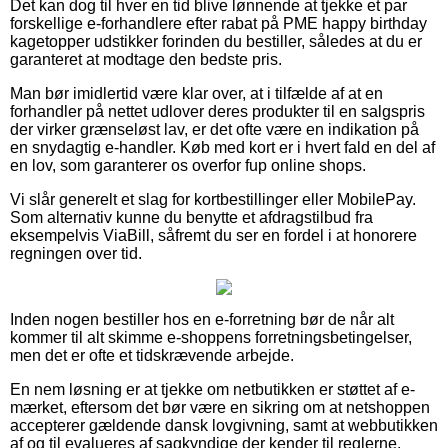
Det kan dog til hver en tid blive lønnende at tjekke et par
forskellige e-forhandlere efter rabat på PME happy birthday
kagetopper udstikker forinden du bestiller, således at du er
garanteret at modtage den bedste pris.
Man bør imidlertid være klar over, at i tilfælde af at en
forhandler på nettet udlover deres produkter til en salgspris
der virker grænseløst lav, er det ofte være en indikation på
en snydagtig e-handler. Køb med kort er i hvert fald en del af
en lov, som garanterer os overfor fup online shops.
Vi slår generelt et slag for kortbestillinger eller MobilePay.
Som alternativ kunne du benytte et afdragstilbud fra
eksempelvis ViaBill, såfremt du ser en fordel i at honorere
regningen over tid.
Inden nogen bestiller hos en e-forretning bør de når alt
kommer til alt skimme e-shoppens forretningsbetingelser,
men det er ofte et tidskrævende arbejde.
En nem løsning er at tjekke om netbutikken er støttet af e-
mærket, eftersom det bør være en sikring om at netshoppen
accepterer gældende dansk lovgivning, samt at webbutikken
af og til evalueres af sagkyndige der kender til reglerne.