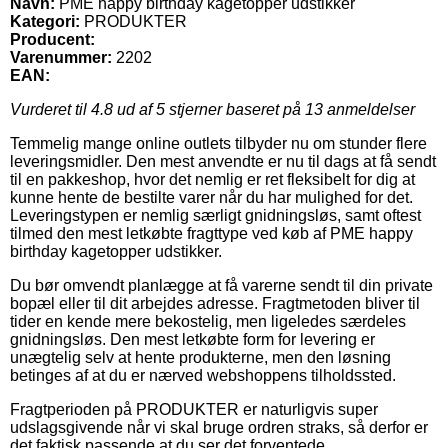
Navn:
PME happy birthday kagetopper udstikker
Kategori:
PRODUKTER
Producent:
Varenummer:
2202
EAN:
Vurderet til
4.8
ud af 5 stjerner baseret på
13
anmeldelser
Temmelig mange online outlets tilbyder nu om stunder flere
leveringsmidler. Den mest anvendte er nu til dags at få sendt
til en pakkeshop, hvor det nemlig er ret fleksibelt for dig at
kunne hente de bestilte varer når du har mulighed for det.
Leveringstypen er nemlig særligt gnidningsløs, samt oftest
tilmed den mest letkøbte fragttype ved køb af PME happy
birthday kagetopper udstikker.
Du bør omvendt planlægge at få varerne sendt til din private
bopæl eller til dit arbejdes adresse. Fragtmetoden bliver til
tider en kende mere bekostelig, men ligeledes særdeles
gnidningsløs. Den mest letkøbte form for levering er
unægtelig selv at hente produkterne, men den løsning
betinges af at du er nærved webshoppens tilholdssted.
Fragtperioden på PRODUKTER er naturligvis super
udslagsgivende når vi skal bruge ordren straks, så derfor er
det faktisk passende at du ser det forventede