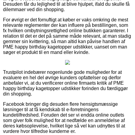
Desuden får du lejlighed til at blive hjulpet, ifald du skulle få
dilemmaer ved din shopping.
For øvrigt er det fornuftigt at køber er vaks omkring de mest
relevante reglementer der kan influere på bestillingen, som
fx hvilken ombytningsrettighed online butikken garanterer. I
relation til det er det på samme måde relevant, at man stadig
gemmer sin kvittering, så man altid kan påvise handlen af
PME happy birthday kagetopper udstikker, uanset om man
søger et produkt til en mand eller kvinde.
Trustpilot indebærer nogenlunde gode muligheder for at
evaluere en hel del øvrige kunders opfattelser og derfor
anbefaler vi, at du verificerer online firmaets kritik af PME
happy birthday kagetopper udstikker forinden du færdiggør
din shopping.
Facebook bringer dig desuden flere hensigtsmæssige
løsninger til at få kendskab til e-forretningens
kundetilfredshed. Foruden det ser vi endda online outlets
som giver folk mulighed for at nedfælde en anmeldelse af
deres købsoplevelse, hvilket lige så vel kan udnyttes til at
vurdere hvor tilfredse kunderne er.