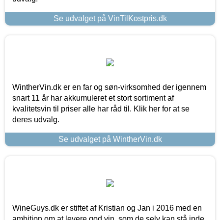
Se udvalget på VinTilKostpris.dk
WintherVin.dk er en far og søn-virksomhed der igennem
snart 11 år har akkumuleret et stort sortiment af
kvalitetsvin til priser alle har råd til. Klik her for at se
deres udvalg.
Se udvalget på WintherVin.dk
WineGuys.dk er stiftet af Kristian og Jan i 2016 med en
ambition om at levere god vin, som de selv kan stå inde