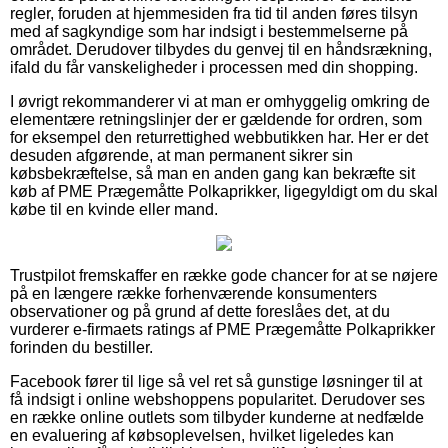
regler, foruden at hjemmesiden fra tid til anden føres tilsyn
med af sagkyndige som har indsigt i bestemmelserne på
området. Derudover tilbydes du genvej til en håndsrækning,
ifald du får vanskeligheder i processen med din shopping.
I øvrigt rekommanderer vi at man er omhyggelig omkring de
elementære retningslinjer der er gældende for ordren, som
for eksempel den returrettighed webbutikken har. Her er det
desuden afgørende, at man permanent sikrer sin
købsbekræftelse, så man en anden gang kan bekræfte sit
køb af PME Prægemåtte Polkaprikker, ligegyldigt om du skal
købe til en kvinde eller mand.
Trustpilot fremskaffer en række gode chancer for at se nøjere
på en længere række forhenværende konsumenters
observationer og på grund af dette foreslåes det, at du
vurderer e-firmaets ratings af PME Prægemåtte Polkaprikker
forinden du bestiller.
Facebook fører til lige så vel ret så gunstige løsninger til at
få indsigt i online webshoppens popularitet. Derudover ses
en række online outlets som tilbyder kunderne at nedfælde
en evaluering af købsoplevelsen, hvilket ligeledes kan