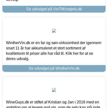
Se udvalget på VinTilKostpris.dk
WintherVin.dk er en far og søn-virksomhed der igennem
snart 11 år har akkumuleret et stort sortiment af
kvalitetsvin til priser alle har råd til. Klik her for at se
deres udvalg.
Se udvalget på WintherVin.dk
WineGuys.dk er stiftet af Kristian og Jan i 2016 med en
ambition om at levere god vin, som de selv kan stå inde