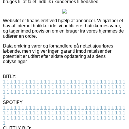
bruges til at få et indblik i kundernes tilfredshed.
Websitet er finansieret ved hjælp af annoncer. Vi hjælper et
hav af internet butikker idet vi publicerer butikkernes varer,
og tager imod provision om en bruger fra vores hjemmeside
udfører en ordre.
Data omkring varer og forhandlere på nettet ajourføres
løbende, men vi giver ingen garanti imod rettelser der
potentielt er udført efter sidste opdatering af sidens
oplysninger.
BITLY:
1
1
1
1
1
1
1
1
1
1
1
1
1
1
1
1
1
1
1
1
1
1
1
1
1
1
1
1
1
1
1
1
1
1
1
1
1
1
1
1
1
1
1
1
1
1
1
1
1
1
1
1
1
1
1
1
1
1
1
1
1
1
1
1
1
1
1
1
1
1
1
1
1
1
1
1
1
1
1
1
1
1
1
1
1
1
1
1
1
1
1
1
1
1
1
1
1
1
1
1
SPOTIFY:
1
1
1
1
1
1
1
1
1
1
1
1
1
1
1
1
1
1
1
1
1
1
1
1
1
1
1
1
1
1
1
1
1
1
1
1
1
1
1
1
1
1
1
1
1
1
1
1
1
1
1
1
1
1
1
1
1
1
1
1
1
1
1
1
1
1
1
1
1
1
1
1
1
1
1
1
1
1
1
1
1
1
1
1
1
1
1
1
1
1
1
1
1
1
1
1
1
1
1
1
CUTTLY BIO: