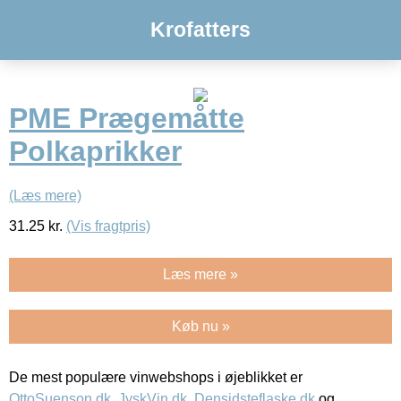
Krofatters
PME Prægemåtte
Polkaprikker
(Læs mere)
31.25
kr.
(Vis fragtpris)
Læs mere »
Køb nu »
De mest populære vinwebshops i øjeblikket er
OttoSuenson.dk
,
JyskVin.dk
,
Densidsteflaske.dk
og