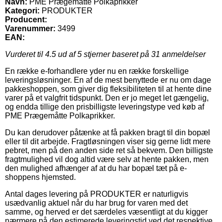
Navn:
PME Prægemåtte Polkaprikker
Kategori:
PRODUKTER
Producent:
Varenummer:
3499
EAN:
Vurderet til
4.5
ud af 5 stjerner baseret på
31
anmeldelser
En række e-forhandlere yder nu en række forskellige
leveringsløsninger. En af de mest benyttede er nu om dage
pakkeshoppen, som giver dig fleksibiliteten til at hente dine
varer på et valgfrit tidspunkt. Den er jo meget let gængelig,
og endda tillige den prisbilligste leveringstype ved køb af
PME Prægemåtte Polkaprikker.
Du kan derudover påtænke at få pakken bragt til din bopæl
eller til dit arbejde. Fragtløsningen viser sig gerne lidt mere
pebret, men på den anden side ret så bekvem. Den billigste
fragtmulighed vil dog altid være selv at hente pakken, men
den mulighed afhænger af at du har bopæl tæt på e-
shoppens hjemsted.
Antal dages levering på PRODUKTER er naturligvis
usædvanlig aktuel når du har brug for varen med det
samme, og herved er det særdeles væsentligt at du kigger
nærmere på den estimerede leveringstid ved det respektive