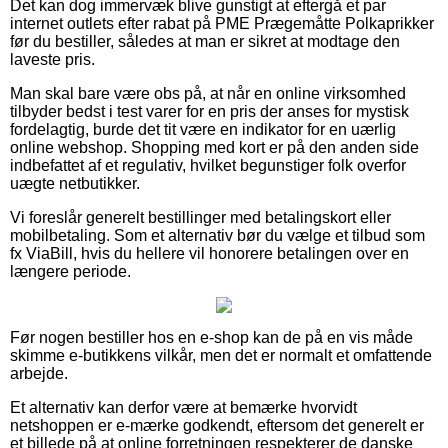
Det kan dog immervæk blive gunstigt at eftergå et par
internet outlets efter rabat på PME Prægemåtte Polkaprikker
før du bestiller, således at man er sikret at modtage den
laveste pris.
Man skal bare være obs på, at når en online virksomhed
tilbyder bedst i test varer for en pris der anses for mystisk
fordelagtig, burde det tit være en indikator for en uærlig
online webshop. Shopping med kort er på den anden side
indbefattet af et regulativ, hvilket begunstiger folk overfor
uægte netbutikker.
Vi foreslår generelt bestillinger med betalingskort eller
mobilbetaling. Som et alternativ bør du vælge et tilbud som
fx ViaBill, hvis du hellere vil honorere betalingen over en
længere periode.
Før nogen bestiller hos en e-shop kan de på en vis måde
skimme e-butikkens vilkår, men det er normalt et omfattende
arbejde.
Et alternativ kan derfor være at bemærke hvorvidt
netshoppen er e-mærke godkendt, eftersom det generelt er
et billede på at online forretningen respekterer de danske