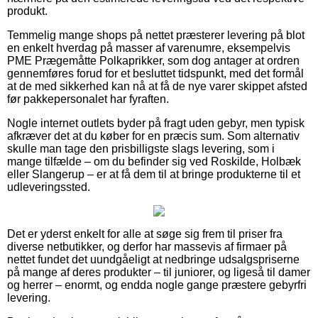
produkt.
Temmelig mange shops på nettet præsterer levering på blot
en enkelt hverdag på masser af varenumre, eksempelvis
PME Prægemåtte Polkaprikker, som dog antager at ordren
gennemføres forud for et besluttet tidspunkt, med det formål
at de med sikkerhed kan nå at få de nye varer skippet afsted
før pakkepersonalet har fyraften.
Nogle internet outlets byder på fragt uden gebyr, men typisk
afkræver det at du køber for en præcis sum. Som alternativ
skulle man tage den prisbilligste slags levering, som i
mange tilfælde – om du befinder sig ved Roskilde, Holbæk
eller Slangerup – er at få dem til at bringe produkterne til et
udleveringssted.
Det er yderst enkelt for alle at søge sig frem til priser fra
diverse netbutikker, og derfor har massevis af firmaer på
nettet fundet det uundgåeligt at nedbringe udsalgspriserne
på mange af deres produkter – til juniorer, og ligeså til damer
og herrer – enormt, og endda nogle gange præstere gebyrfri
levering.