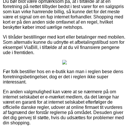
Du bør blot være opmærksom på, at i tilfælde af at en
forretning på nettet tilbyder bedst i test varer for en salgspris
som kan virke hamrende billig, så kunne det for det meste
være et signal om en fup internet forhandler. Shopping med
kort er på den anden side omfavnet af en regel, hvilket
beskytter køber imod uærlige netshops.
Vi tilråder bestillinger med kort eller betalinger med mobilen.
Som alternativ kunne du udnytte et afbetalingstilbud som for
eksempel ViaBill, i tilfælde af at du vil finansiere pengene
ude i fremtiden.
Før folk bestiller hos en e-butik kan man i reglen bese dens
forretningsbetingelser, dog er det i reglen ikke super
interessant.
En anden valgmulighed kan være at se nærmere på om
internet selskabet er e-mærket medlem, da det længe har
været en garanti for at internet selskabet efterfølger de
officielle danske regler, udover at online firmaet tit vurderes
af fagmænd der forstår reglerne på området. Desuden giver
det dig genvej til støtte, hvis du udsættes for problemer med
din shopping.