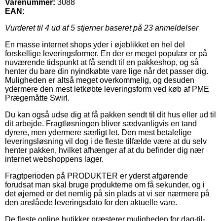
Varenummer:
3088
EAN:
Vurderet til
4
ud af 5 stjerner baseret på
23
anmeldelser
En masse internet shops yder i øjeblikket en hel del
forskellige leveringsformer. En der er meget populær er på
nuværende tidspunkt at få sendt til en pakkeshop, og så
henter du bare din nyindkøbte vare lige når det passer dig.
Muligheden er altså meget overkommelig, og desuden
ydermere den mest letkøbte leveringsform ved køb af PME
Prægemåtte Swirl.
Du kan også udse dig at få pakken sendt til dit hus eller ud til
dit arbejde. Fragtløsningen bliver sædvanligvis en tand
dyrere, men ydermere særligt let. Den mest betalelige
leveringsløsning vil dog i de fleste tilfælde være at du selv
henter pakken, hvilket afhænger af at du befinder dig nær
internet webshoppens lager.
Fragtperioden på PRODUKTER er yderst afgørende
forudsat man skal bruge produkterne om få sekunder, og i
det øjemed er det nemlig på sin plads at vi ser nærmere på
den anslåede leveringsdato for den aktuelle vare.
De fleste online butikker præsterer muligheden for dag-til-