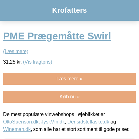
Krofatters
PME Prægemåtte Swirl
(Læs mere)
31.25
kr.
(Vis fragtpris)
Læs mere »
Køb nu »
De mest populære vinwebshops i øjeblikket er
OttoSuenson.dk
,
JyskVin.dk
,
Densidsteflaske.dk
og
Wineman.dk
, som alle har et stort sortiment til gode priser.