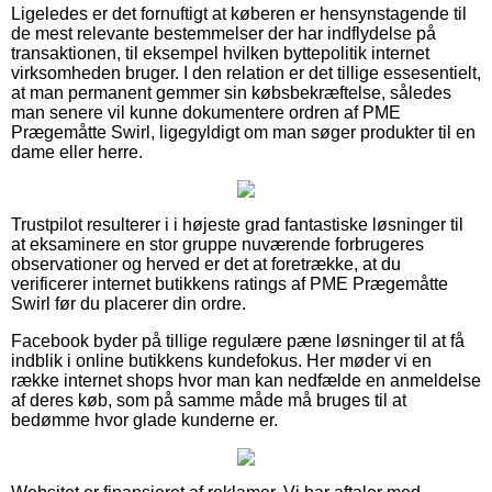
Ligeledes er det fornuftigt at køberen er hensynstagende til
de mest relevante bestemmelser der har indflydelse på
transaktionen, til eksempel hvilken byttepolitik internet
virksomheden bruger. I den relation er det tillige essesentielt,
at man permanent gemmer sin købsbekræftelse, således
man senere vil kunne dokumentere ordren af PME
Prægemåtte Swirl, ligegyldigt om man søger produkter til en
dame eller herre.
Trustpilot resulterer i i højeste grad fantastiske løsninger til
at eksaminere en stor gruppe nuværende forbrugeres
observationer og herved er det at foretrække, at du
verificerer internet butikkens ratings af PME Prægemåtte
Swirl før du placerer din ordre.
Facebook byder på tillige regulære pæne løsninger til at få
indblik i online butikkens kundefokus. Her møder vi en
række internet shops hvor man kan nedfælde en anmeldelse
af deres køb, som på samme måde må bruges til at
bedømme hvor glade kunderne er.