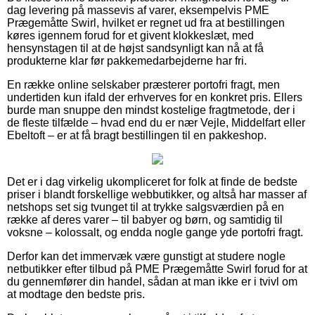
dag levering på massevis af varer, eksempelvis PME
Prægemåtte Swirl, hvilket er regnet ud fra at bestillingen
køres igennem forud for et givent klokkeslæt, med
hensynstagen til at de højst sandsynligt kan nå at få
produkterne klar før pakkemedarbejderne har fri.
En række online selskaber præsterer portofri fragt, men
undertiden kun ifald der erhverves for en konkret pris. Ellers
burde man snuppe den mindst kostelige fragtmetode, der i
de fleste tilfælde – hvad end du er nær Vejle, Middelfart eller
Ebeltoft – er at få bragt bestillingen til en pakkeshop.
Det er i dag virkelig ukompliceret for folk at finde de bedste
priser i blandt forskellige webbutikker, og altså har masser af
netshops set sig tvunget til at trykke salgsværdien på en
række af deres varer – til babyer og børn, og samtidig til
voksne – kolossalt, og endda nogle gange yde portofri fragt.
Derfor kan det immervæk være gunstigt at studere nogle
netbutikker efter tilbud på PME Prægemåtte Swirl forud for at
du gennemfører din handel, sådan at man ikke er i tvivl om
at modtage den bedste pris.