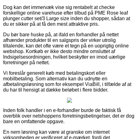
Dog kan det immervæk vise sig rentabelt at checke
forskellige online varehuse efter tilbud på PME Rose leaf
plunger cutter set/3 Large size inden du shopper, sådan at
du er sikker på at få den mest attraktive pris.
Du bør bare huske på, at ifald en forhandler på nettet
afhænder produkter til en salgspris der virker utrolig
tiltalende, kan det ofte være et tegn på en uoprigtig online
webshop. Kortkøb er ikke desto mindre omsluttet af
Indsigelsesordningen, hvilket beskytter en imod uærlige
forretninger på nettet.
Vi foreslår generelt køb med betalingskort eller
mobilbetaling. Som alternativ kan du udnytte en
afbetalingsløsning som for eksempel ViaBill, i tilfælde af at
du har til hensigt at dække beløbet i flere bidder.
Inden folk handler i en e-forhandler burde de faktisk få
overblik over netshoppens forretningsbetingelser, det er dog
bare en omfattende opgave.
En nem løsning kan være at granske om internet
virksomheden er verificeret af e-mærket, fordi det