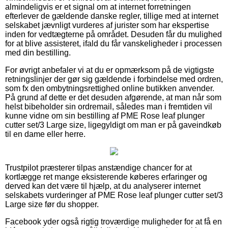
almindeligvis er et signal om at internet forretningen
efterlever de gældende danske regler, tillige med at internet
selskabet jævnligt vurderes af jurister som har ekspertise
inden for vedtægterne på området. Desuden får du mulighed
for at blive assisteret, ifald du får vanskeligheder i processen
med din bestilling.
For øvrigt anbefaler vi at du er opmærksom på de vigtigste
retningslinjer der gør sig gældende i forbindelse med ordren,
som fx den ombytningsrettighed online butikken anvender.
På grund af dette er det desuden afgørende, at man når som
helst bibeholder sin ordremail, således man i fremtiden vil
kunne vidne om sin bestilling af PME Rose leaf plunger
cutter set/3 Large size, ligegyldigt om man er på gaveindkøb
til en dame eller herre.
Trustpilot præsterer tilpas anstændige chancer for at
kortlægge ret mange eksisterende køberes erfaringer og
derved kan det være til hjælp, at du analyserer internet
selskabets vurderinger af PME Rose leaf plunger cutter set/3
Large size før du shopper.
Facebook yder også rigtig troværdige muligheder for at få en