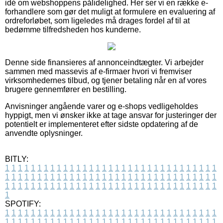
idé om webshoppens pålidelighed. Her ser vi en række e-
forhandlere som gør det muligt at formulere en evaluering af
ordreforløbet, som ligeledes må drages fordel af til at
bedømme tilfredsheden hos kunderne.
Denne side finansieres af annonceindtægter. Vi arbejder
sammen med massevis af e-firmaer hvori vi fremviser
virksomhedernes tilbud, og tjener betaling når en af vores
brugere gennemfører en bestilling.
Anvisninger angående varer og e-shops vedligeholdes
hyppigt, men vi ønsker ikke at tage ansvar for justeringer der
potentielt er implementeret efter sidste opdatering af de
anvendte oplysninger.
BITLY:
1
1
1
1
1
1
1
1
1
1
1
1
1
1
1
1
1
1
1
1
1
1
1
1
1
1
1
1
1
1
1
1
1
1
1
1
1
1
1
1
1
1
1
1
1
1
1
1
1
1
1
1
1
1
1
1
1
1
1
1
1
1
1
1
1
1
1
1
1
1
1
1
1
1
1
1
1
1
1
1
1
1
1
1
1
1
1
1
1
1
1
1
1
1
1
1
1
1
1
1
SPOTIFY:
1
1
1
1
1
1
1
1
1
1
1
1
1
1
1
1
1
1
1
1
1
1
1
1
1
1
1
1
1
1
1
1
1
1
1
1
1
1
1
1
1
1
1
1
1
1
1
1
1
1
1
1
1
1
1
1
1
1
1
1
1
1
1
1
1
1