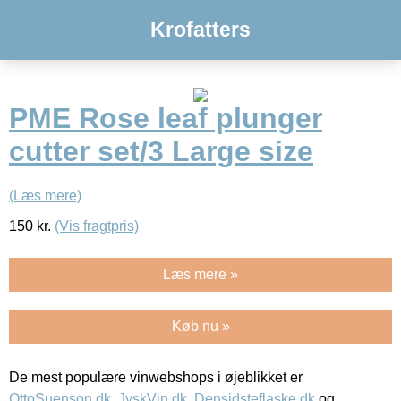
Krofatters
PME Rose leaf plunger
cutter set/3 Large size
(Læs mere)
150
kr.
(Vis fragtpris)
Læs mere »
Køb nu »
De mest populære vinwebshops i øjeblikket er
OttoSuenson.dk
,
JyskVin.dk
,
Densidsteflaske.dk
og