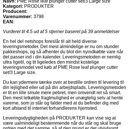
Navn:
PME Rose leaf plunger cutter set/3 Large size
Kategori:
PRODUKTER
Producent:
Varenummer:
3798
EAN:
Vurderet til
4.5
ud af 5 stjerner baseret på
39
anmeldelser
En hel del netshops foreslår til alt held diverse
leveringsmetoder. Det mest almindelige er nu om stunder
pakkeshops, og så afhenter du blot din nyindkøbte vare når
det passer ind i din kalender. Leveringsmetoden er nemlig
ultra ligetil, og tit ligeledes den mindst kostelige
leveringsmodel ved køb af PME Rose leaf plunger cutter
set/3 Large size.
Du kan ydermere tænke over at bestille ordren til levering til
din lejlighed eller ud på din arbejdsplads. Leveringsmetoden
er tit en lille smule mere pebret, men omvendt ret så smart.
Den mest letkøbte fragtmulighed er unægtelig selv at hente
varerne, som jo står og falder med at du befinder dig med
kort afstand til internet forhandlerens hjemsted.
Leveringsdygtigheden på PRODUKTER kan vise sig at
være ualmindeligt bestemmende når du står og skal bruge
ordren med det samme, så af den grund er det utvivlsomt