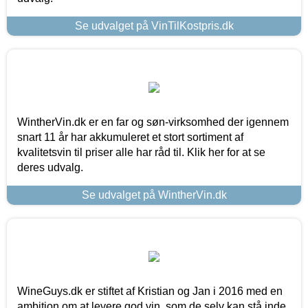
Se udvalget på VinTilKostpris.dk
WintherVin.dk er en far og søn-virksomhed der igennem
snart 11 år har akkumuleret et stort sortiment af
kvalitetsvin til priser alle har råd til. Klik her for at se
deres udvalg.
Se udvalget på WintherVin.dk
WineGuys.dk er stiftet af Kristian og Jan i 2016 med en
ambition om at levere god vin, som de selv kan stå inde