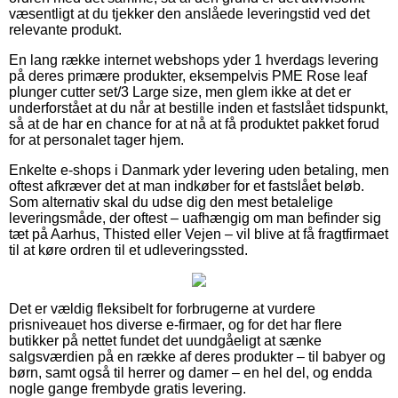
væsentligt at du tjekker den anslåede leveringstid ved det
relevante produkt.
En lang række internet webshops yder 1 hverdags levering
på deres primære produkter, eksempelvis PME Rose leaf
plunger cutter set/3 Large size, men glem ikke at det er
underforstået at du når at bestille inden et fastslået tidspunkt,
så at de har en chance for at nå at få produktet pakket forud
for at personalet tager hjem.
Enkelte e-shops i Danmark yder levering uden betaling, men
oftest afkræver det at man indkøber for et fastslået beløb.
Som alternativ skal du udse dig den mest betalelige
leveringsmåde, der oftest – uafhængig om man befinder sig
tæt på Aarhus, Thisted eller Vejen – vil blive at få fragtfirmaet
til at køre ordren til et udleveringssted.
Det er vældig fleksibelt for forbrugerne at vurdere
prisniveauet hos diverse e-firmaer, og for det har flere
butikker på nettet fundet det uundgåeligt at sænke
salgsværdien på en række af deres produkter – til babyer og
børn, samt også til herrer og damer – en hel del, og endda
nogle gange frembyde gratis levering.