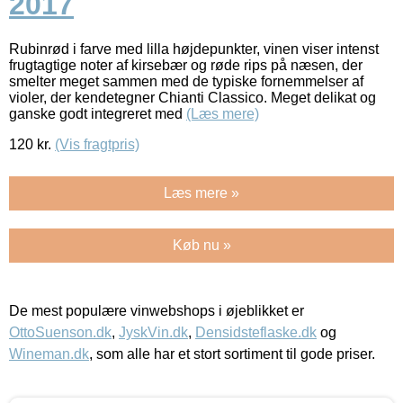
2017
Rubinrød i farve med lilla højdepunkter, vinen viser intenst
frugtagtige noter af kirsebær og røde rips på næsen, der
smelter meget sammen med de typiske fornemmelser af
violer, der kendetegner Chianti Classico. Meget delikat og
ganske godt integreret med
(Læs mere)
120
kr.
(Vis fragtpris)
Læs mere »
Køb nu »
De mest populære vinwebshops i øjeblikket er
OttoSuenson.dk
,
JyskVin.dk
,
Densidsteflaske.dk
og
Wineman.dk
, som alle har et stort sortiment til gode priser.