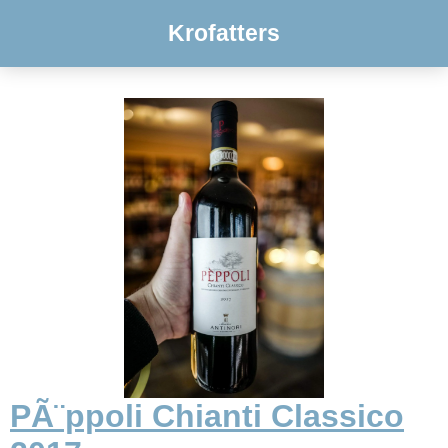
Krofatters
PÃ¨ppoli Chianti Classico