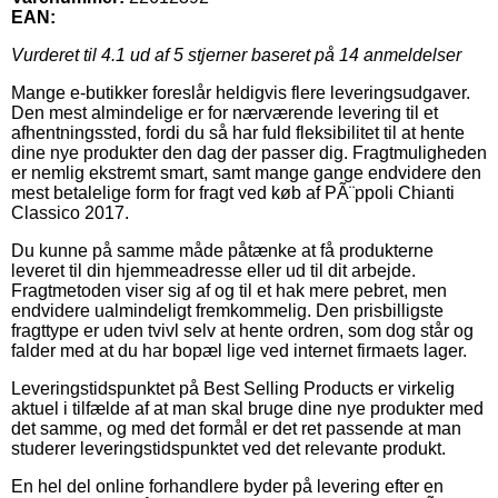
EAN:
Vurderet til
4.1
ud af 5 stjerner baseret på
14
anmeldelser
Mange e-butikker foreslår heldigvis flere leveringsudgaver.
Den mest almindelige er for nærværende levering til et
afhentningssted, fordi du så har fuld fleksibilitet til at hente
dine nye produkter den dag der passer dig. Fragtmuligheden
er nemlig ekstremt smart, samt mange gange endvidere den
mest betalelige form for fragt ved køb af PÃ¨ppoli Chianti
Classico 2017.
Du kunne på samme måde påtænke at få produkterne
leveret til din hjemmeadresse eller ud til dit arbejde.
Fragtmetoden viser sig af og til et hak mere pebret, men
endvidere ualmindeligt fremkommelig. Den prisbilligste
fragttype er uden tvivl selv at hente ordren, som dog står og
falder med at du har bopæl lige ved internet firmaets lager.
Leveringstidspunktet på Best Selling Products er virkelig
aktuel i tilfælde af at man skal bruge dine nye produkter med
det samme, og med det formål er det ret passende at man
studerer leveringstidspunktet ved det relevante produkt.
En hel del online forhandlere byder på levering efter en