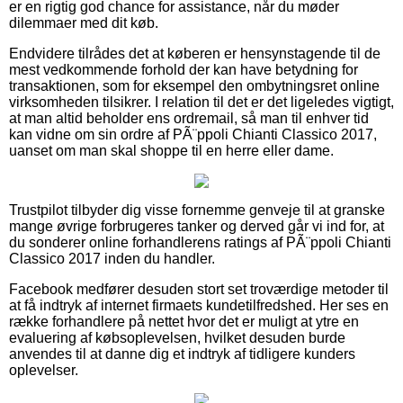
er en rigtig god chance for assistance, når du møder
dilemmaer med dit køb.
Endvidere tilrådes det at køberen er hensynstagende til de
mest vedkommende forhold der kan have betydning for
transaktionen, som for eksempel den ombytningsret online
virksomheden tilsikrer. I relation til det er det ligeledes vigtigt,
at man altid beholder ens ordremail, så man til enhver tid
kan vidne om sin ordre af PÃ¨ppoli Chianti Classico 2017,
uanset om man skal shoppe til en herre eller dame.
Trustpilot tilbyder dig visse fornemme genveje til at granske
mange øvrige forbrugeres tanker og derved går vi ind for, at
du sonderer online forhandlerens ratings af PÃ¨ppoli Chianti
Classico 2017 inden du handler.
Facebook medfører desuden stort set troværdige metoder til
at få indtryk af internet firmaets kundetilfredshed. Her ses en
række forhandlere på nettet hvor det er muligt at ytre en
evaluering af købsoplevelsen, hvilket desuden burde
anvendes til at danne dig et indtryk af tidligere kunders
oplevelser.