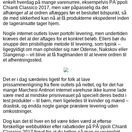
enkelt hverdag på mange varenumre, eksempelvis PÃ¨ppoli
Chianti Classico 2017, men vær påpasselig da det
afhænger af at ordren aflægges før et besluttet tidspunkt, så
de med sikkerhed kan nå at få produkterne ekspederet inden
de lageransatte tager hjem.
Nogle internet outlets lover portofri levering, men undertiden
kræves det at der aftages for et konkret beløb. Ellers bør du
snuppe den prisbilligste metode til levering, som typisk –
ligegyldigt om man opholder sig nær Odense, Nakskov eller
Slangerup – vil blive at få fragtmanden til at levere ordren til
et afhentningssted.
Det er i dag særdeles ligetil for folk at lave
prissammenligning fra flere outlets på nettet, og for det har
mange Marchesi Antinori internet varehuse ikke kunne lade
være med at mindske prisniveauet på specielt deres bedst i
test produkter – til børn, men ligeledes til kvinder og mænd –
drastisk, og endda nogle gange præstere levering uden
omkostninger.
Dog kan det til hver en tid være tiden værd at efterse
forskellige webbutikker efter rabatkoder på PÃ¨ppoli Chianti
Classico 2017 forud for at du køber, så man er usvigeligt