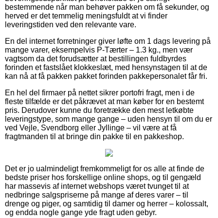
bestemmende når man behøver pakken om få sekunder, og
herved er det temmelig meningsfuldt at vi finder
leveringstiden ved den relevante vare.
En del internet forretninger giver løfte om 1 dags levering på
mange varer, eksempelvis P-Tærter – 1.3 kg., men vær
vagtsom da det forudsætter at bestillingen fuldbyrdes
forinden et fastslået klokkeslæt, med hensynstagen til at de
kan nå at få pakken pakket forinden pakkepersonalet får fri.
En hel del firmaer på nettet sikrer portofri fragt, men i de
fleste tilfælde er det påkrævet at man køber for en bestemt
pris. Derudover kunne du foretrække den mest letkøbte
leveringstype, som mange gange – uden hensyn til om du er
ved Vejle, Svendborg eller Jyllinge – vil være at få
fragtmanden til at bringe din pakke til en pakkeshop.
Det er jo ualmindeligt fremkommeligt for os alle at finde de
bedste priser hos forskellige online shops, og til gengæld
har massevis af internet webshops været tvunget til at
nedbringe salgspriserne på mange af deres varer – til
drenge og piger, og samtidig til damer og herrer – kolossalt,
og endda nogle gange yde fragt uden gebyr.