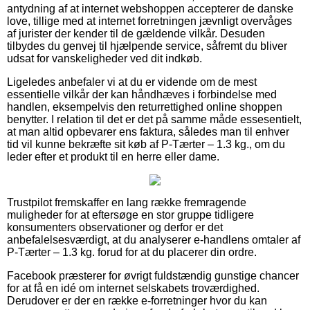
antydning af at internet webshoppen accepterer de danske
love, tillige med at internet forretningen jævnligt overvåges
af jurister der kender til de gældende vilkår. Desuden
tilbydes du genvej til hjælpende service, såfremt du bliver
udsat for vanskeligheder ved dit indkøb.
Ligeledes anbefaler vi at du er vidende om de mest
essentielle vilkår der kan håndhæves i forbindelse med
handlen, eksempelvis den returrettighed online shoppen
benytter. I relation til det er det på samme måde essesentielt,
at man altid opbevarer ens faktura, således man til enhver
tid vil kunne bekræfte sit køb af P-Tærter – 1.3 kg., om du
leder efter et produkt til en herre eller dame.
Trustpilot fremskaffer en lang række fremragende
muligheder for at eftersøge en stor gruppe tidligere
konsumenters observationer og derfor er det
anbefalelsesværdigt, at du analyserer e-handlens omtaler af
P-Tærter – 1.3 kg. forud for at du placerer din ordre.
Facebook præsterer for øvrigt fuldstændig gunstige chancer
for at få en idé om internet selskabets troværdighed.
Derudover er der en række e-forretninger hvor du kan