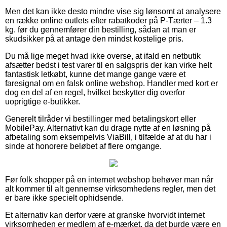
Men det kan ikke desto mindre vise sig lønsomt at analysere
en række online outlets efter rabatkoder på P-Tærter – 1.3
kg. før du gennemfører din bestilling, sådan at man er
skudsikker på at antage den mindst kostelige pris.
Du må lige meget hvad ikke overse, at ifald en netbutik
afsætter bedst i test varer til en salgspris der kan virke helt
fantastisk letkøbt, kunne det mange gange være et
faresignal om en falsk online webshop. Handler med kort er
dog en del af en regel, hvilket beskytter dig overfor
uoprigtige e-butikker.
Generelt tilråder vi bestillinger med betalingskort eller
MobilePay. Alternativt kan du drage nytte af en løsning på
afbetaling som eksempelvis ViaBill, i tilfælde af at du har i
sinde at honorere beløbet af flere omgange.
Før folk shopper på en internet webshop behøver man når
alt kommer til alt gennemse virksomhedens regler, men det
er bare ikke specielt ophidsende.
Et alternativ kan derfor være at granske hvorvidt internet
virksomheden er medlem af e-mærket, da det burde være en