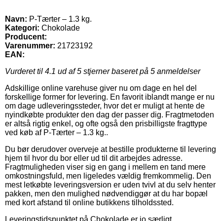
Navn:
P-Tærter – 1.3 kg.
Kategori:
Chokolade
Producent:
Varenummer:
21723192
EAN:
Vurderet til
4.1
ud af 5 stjerner baseret på
5
anmeldelser
Adskillige online varehuse giver nu om dage en hel del
forskellige former for levering. En favorit iblandt mange er nu
om dage udleveringssteder, hvor det er muligt at hente de
nyindkøbte produkter den dag der passer dig. Fragtmetoden
er altså rigtig enkel, og ofte også den prisbilligste fragttype
ved køb af P-Tærter – 1.3 kg..
Du bør derudover overveje at bestille produkterne til levering
hjem til hvor du bor eller ud til dit arbejdes adresse.
Fragtmuligheden viser sig en gang i mellem en tand mere
omkostningsfuld, men ligeledes vældig fremkommelig. Den
mest letkøbte leveringsversion er uden tvivl at du selv henter
pakken, men den mulighed nødvendiggør at du har bopæl
med kort afstand til online butikkens tilholdssted.
Leveringstidspunktet på Chokolade er jo særligt