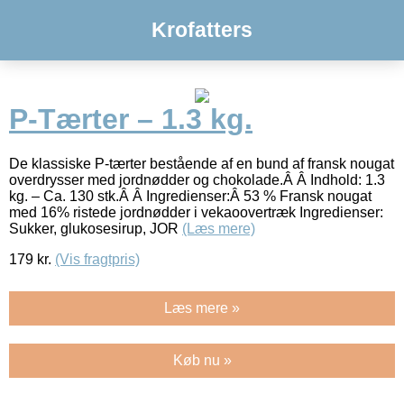
Krofatters
P-Tærter – 1.3 kg.
De klassiske P-tærter bestående af en bund af fransk nougat
overdrysser med jordnødder og chokolade.Â Â Indhold: 1.3
kg. – Ca. 130 stk.Â Â Ingredienser:Â 53 % Fransk nougat
med 16% ristede jordnødder i vekaoovertræk Ingredienser:
Sukker, glukosesirup, JOR
(Læs mere)
179
kr.
(Vis fragtpris)
Læs mere »
Køb nu »