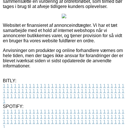
sammensætte en vurdering af ordreforløbet, som tilmed bør
tages i brug til at afveje tidligere kunders oplevelser.
Websitet er finansieret af annonceindtægter. Vi har et tæt
samarbejde med et hold af internet webshops når vi
annoncerer butikkernes varer, og tjener provision for så vidt
en bruger fra vores website fuldfører en ordre.
Anvisninger om produkter og online forhandlere værnes om
hele tiden, men der tages ikke ansvar for forandringer der er
blevet iværksat siden vi sidst opdaterede de anvendte
informationer.
BITLY:
1
1
1
1
1
1
1
1
1
1
1
1
1
1
1
1
1
1
1
1
1
1
1
1
1
1
1
1
1
1
1
1
1
1
1
1
1
1
1
1
1
1
1
1
1
1
1
1
1
1
1
1
1
1
1
1
1
1
1
1
1
1
1
1
1
1
1
1
1
1
1
1
1
1
1
1
1
1
1
1
1
1
1
1
1
1
1
1
1
1
1
1
1
1
1
1
1
1
1
1
SPOTIFY:
1
1
1
1
1
1
1
1
1
1
1
1
1
1
1
1
1
1
1
1
1
1
1
1
1
1
1
1
1
1
1
1
1
1
1
1
1
1
1
1
1
1
1
1
1
1
1
1
1
1
1
1
1
1
1
1
1
1
1
1
1
1
1
1
1
1
1
1
1
1
1
1
1
1
1
1
1
1
1
1
1
1
1
1
1
1
1
1
1
1
1
1
1
1
1
1
1
1
1
1