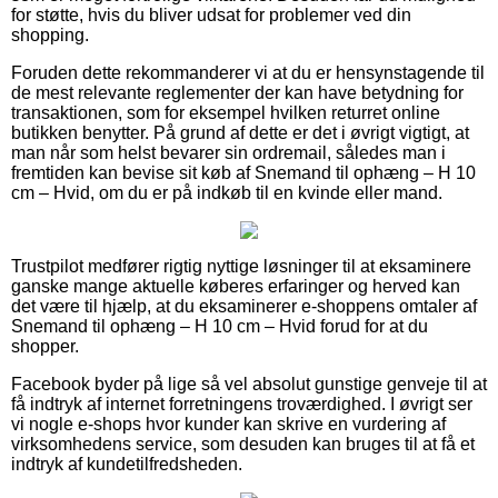
for støtte, hvis du bliver udsat for problemer ved din
shopping.
Foruden dette rekommanderer vi at du er hensynstagende til
de mest relevante reglementer der kan have betydning for
transaktionen, som for eksempel hvilken returret online
butikken benytter. På grund af dette er det i øvrigt vigtigt, at
man når som helst bevarer sin ordremail, således man i
fremtiden kan bevise sit køb af Snemand til ophæng – H 10
cm – Hvid, om du er på indkøb til en kvinde eller mand.
Trustpilot medfører rigtig nyttige løsninger til at eksaminere
ganske mange aktuelle køberes erfaringer og herved kan
det være til hjælp, at du eksaminerer e-shoppens omtaler af
Snemand til ophæng – H 10 cm – Hvid forud for at du
shopper.
Facebook byder på lige så vel absolut gunstige genveje til at
få indtryk af internet forretningens troværdighed. I øvrigt ser
vi nogle e-shops hvor kunder kan skrive en vurdering af
virksomhedens service, som desuden kan bruges til at få et
indtryk af kundetilfredsheden.