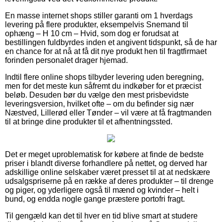
En masse internet shops stiller garanti om 1 hverdags
levering på flere produkter, eksempelvis Snemand til
ophæng – H 10 cm – Hvid, som dog er forudsat at
bestillingen fuldbyrdes inden et angivent tidspunkt, så de har
en chance for at nå at få dit nye produkt hen til fragtfirmaet
forinden personalet drager hjemad.
Indtil flere online shops tilbyder levering uden beregning,
men for det meste kun såfremt du indkøber for et præcist
beløb. Desuden bør du vælge den mest prisbevidste
leveringsversion, hvilket ofte – om du befinder sig nær
Næstved, Lillerød eller Tønder – vil være at få fragtmanden
til at bringe dine produkter til et afhentningssted.
Det er meget uproblematisk for købere at finde de bedste
priser i blandt diverse forhandlere på nettet, og derved har
adskillige online selskaber været presset til at at nedskære
udsalgspriserne på en række af deres produkter – til drenge
og piger, og yderligere også til mænd og kvinder – helt i
bund, og endda nogle gange præstere portofri fragt.
Til gengæld kan det til hver en tid blive smart at studere