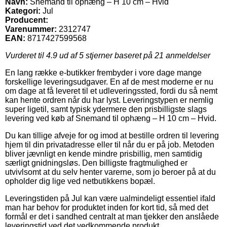
Navn:
Snemand til ophæng – H 10 cm – Hvid
Kategori:
Jul
Producent:
Varenummer:
2312747
EAN:
8717427599568
Vurderet til
4.9
ud af 5 stjerner baseret på
21
anmeldelser
En lang række e-butikker frembyder i vore dage mange
forskellige leveringsudgaver. En af de mest moderne er nu
om dage at få leveret til et udleveringssted, fordi du så nemt
kan hente ordren når du har lyst. Leveringstypen er nemlig
super ligetil, samt typisk ydermere den prisbilligste slags
levering ved køb af Snemand til ophæng – H 10 cm – Hvid.
Du kan tillige afveje for og imod at bestille ordren til levering
hjem til din privatadresse eller til når du er på job. Metoden
bliver jævnligt en kende mindre prisbillig, men samtidig
særligt gnidningsløs. Den billigste fragtmulighed er
utvivlsomt at du selv henter varerne, som jo beroer på at du
opholder dig lige ved netbutikkens bopæl.
Leveringstiden på Jul kan være ualmindeligt essentiel ifald
man har behov for produktet inden for kort tid, så med det
formål er det i sandhed centralt at man tjekker den anslåede
leveringstid ved det vedkommende produkt.