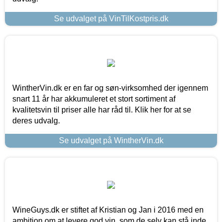
Se udvalget på VinTilKostpris.dk
WintherVin.dk er en far og søn-virksomhed der igennem
snart 11 år har akkumuleret et stort sortiment af
kvalitetsvin til priser alle har råd til. Klik her for at se
deres udvalg.
Se udvalget på WintherVin.dk
WineGuys.dk er stiftet af Kristian og Jan i 2016 med en
ambition om at levere god vin, som de selv kan stå inde