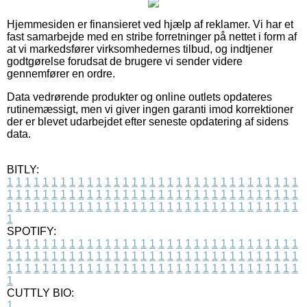
Hjemmesiden er finansieret ved hjælp af reklamer. Vi har et
fast samarbejde med en stribe forretninger på nettet i form af
at vi markedsfører virksomhedernes tilbud, og indtjener
godtgørelse forudsat de brugere vi sender videre
gennemfører en ordre.
Data vedrørende produkter og online outlets opdateres
rutinemæssigt, men vi giver ingen garanti imod korrektioner
der er blevet udarbejdet efter seneste opdatering af sidens
data.
BITLY:
1
1
1
1
1
1
1
1
1
1
1
1
1
1
1
1
1
1
1
1
1
1
1
1
1
1
1
1
1
1
1
1
1
1
1
1
1
1
1
1
1
1
1
1
1
1
1
1
1
1
1
1
1
1
1
1
1
1
1
1
1
1
1
1
1
1
1
1
1
1
1
1
1
1
1
1
1
1
1
1
1
1
1
1
1
1
1
1
1
1
1
1
1
1
1
1
1
1
1
1
SPOTIFY:
1
1
1
1
1
1
1
1
1
1
1
1
1
1
1
1
1
1
1
1
1
1
1
1
1
1
1
1
1
1
1
1
1
1
1
1
1
1
1
1
1
1
1
1
1
1
1
1
1
1
1
1
1
1
1
1
1
1
1
1
1
1
1
1
1
1
1
1
1
1
1
1
1
1
1
1
1
1
1
1
1
1
1
1
1
1
1
1
1
1
1
1
1
1
1
1
1
1
1
1
CUTTLY BIO:
1