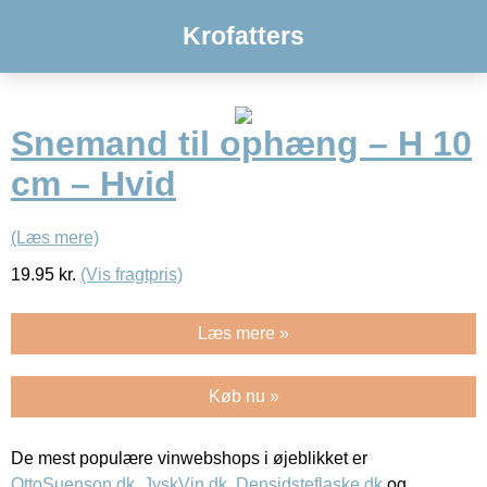
Krofatters
Snemand til ophæng – H 10
cm – Hvid
(Læs mere)
19.95
kr.
(Vis fragtpris)
Læs mere »
Køb nu »
De mest populære vinwebshops i øjeblikket er
OttoSuenson.dk
,
JyskVin.dk
,
Densidsteflaske.dk
og