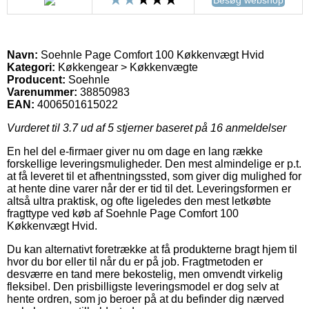
Navn:
Soehnle Page Comfort 100 Køkkenvægt Hvid
Kategori:
Køkkengear > Køkkenvægte
Producent:
Soehnle
Varenummer:
38850983
EAN:
4006501615022
Vurderet til
3.7
ud af 5 stjerner baseret på
16
anmeldelser
En hel del e-firmaer giver nu om dage en lang række
forskellige leveringsmuligheder. Den mest almindelige er p.t.
at få leveret til et afhentningssted, som giver dig mulighed for
at hente dine varer når der er tid til det. Leveringsformen er
altså ultra praktisk, og ofte ligeledes den mest letkøbte
fragttype ved køb af Soehnle Page Comfort 100
Køkkenvægt Hvid.
Du kan alternativt foretrække at få produkterne bragt hjem til
hvor du bor eller til når du er på job. Fragtmetoden er
desværre en tand mere bekostelig, men omvendt virkelig
fleksibel. Den prisbilligste leveringsmodel er dog selv at
hente ordren, som jo beroer på at du befinder dig nærved