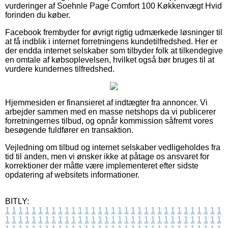
vurderinger af Soehnle Page Comfort 100 Køkkenvægt Hvid
forinden du køber.
Facebook frembyder for øvrigt rigtig udmærkede løsninger til
at få indblik i internet forretningens kundetilfredshed. Her er
der endda internet selskaber som tilbyder folk at tilkendegive
en omtale af købsoplevelsen, hvilket også bør bruges til at
vurdere kundernes tilfredshed.
Hjemmesiden er finansieret af indtægter fra annoncer. Vi
arbejder sammen med en masse netshops da vi publicerer
forretningernes tilbud, og opnår kommission såfremt vores
besøgende fuldfører en transaktion.
Vejledning om tilbud og internet selskaber vedligeholdes fra
tid til anden, men vi ønsker ikke at påtage os ansvaret for
korrektioner der måtte være implementeret efter sidste
opdatering af websitets informationer.
BITLY:
1
1
1
1
1
1
1
1
1
1
1
1
1
1
1
1
1
1
1
1
1
1
1
1
1
1
1
1
1
1
1
1
1
1
1
1
1
1
1
1
1
1
1
1
1
1
1
1
1
1
1
1
1
1
1
1
1
1
1
1
1
1
1
1
1
1