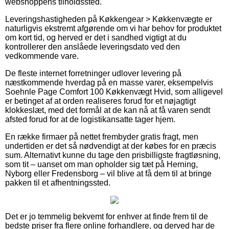
webshoppens tilholdssted.
Leveringshastigheden på Køkkengear > Køkkenvægte er
naturligvis ekstremt afgørende om vi har behov for produktet
om kort tid, og herved er det i sandhed vigtigt at du
kontrollerer den anslåede leveringsdato ved den
vedkommende vare.
De fleste internet forretninger udlover levering på
næstkommende hverdag på en masse varer, eksempelvis
Soehnle Page Comfort 100 Køkkenvægt Hvid, som alligevel
er betinget af at orden realiseres forud for et nøjagtigt
klokkeslæt, med det formål at de kan nå at få varen sendt
afsted forud for at de logistikansatte tager hjem.
En række firmaer på nettet frembyder gratis fragt, men
undertiden er det så nødvendigt at der købes for en præcis
sum. Alternativt kunne du tage den prisbilligste fragtløsning,
som tit – uanset om man opholder sig tæt på Herning,
Nyborg eller Fredensborg – vil blive at få dem til at bringe
pakken til et afhentningssted.
Det er jo temmelig bekvemt for enhver at finde frem til de
bedste priser fra flere online forhandlere, og derved har de