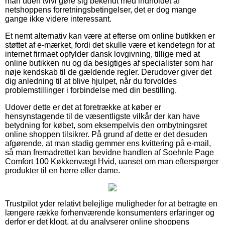
man uden tvivl gøre sig bekendt med indholdet af
netshoppens forretningsbetingelser, det er dog mange
gange ikke videre interessant.
Et nemt alternativ kan være at efterse om online butikken er
støttet af e-mærket, fordi det skulle være et kendetegn for at
internet firmaet opfylder dansk lovgivning, tillige med at
online butikken nu og da besigtiges af specialister som har
nøje kendskab til de gældende regler. Derudover giver det
dig anledning til at blive hjulpet, når du forvoldes
problemstillinger i forbindelse med din bestilling.
Udover dette er det at foretrække at køber er
hensynstagende til de væsentligste vilkår der kan have
betydning for købet, som eksempelvis den ombytningsret
online shoppen tilsikrer. På grund af dette er det desuden
afgørende, at man stadig gemmer ens kvittering på e-mail,
så man fremadrettet kan bevidne handlen af Soehnle Page
Comfort 100 Køkkenvægt Hvid, uanset om man efterspørger
produkter til en herre eller dame.
Trustpilot yder relativt belejlige muligheder for at betragte en
længere række forhenværende konsumenters erfaringer og
derfor er det klogt, at du analyserer online shoppens