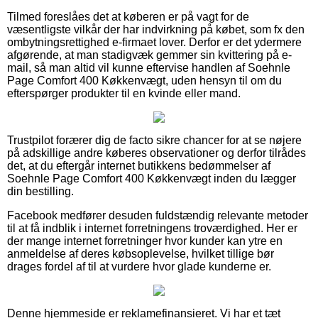
Tilmed foreslåes det at køberen er på vagt for de
væsentligste vilkår der har indvirkning på købet, som fx den
ombytningsrettighed e-firmaet lover. Derfor er det ydermere
afgørende, at man stadigvæk gemmer sin kvittering på e-
mail, så man altid vil kunne eftervise handlen af Soehnle
Page Comfort 400 Køkkenvægt, uden hensyn til om du
efterspørger produkter til en kvinde eller mand.
Trustpilot forærer dig de facto sikre chancer for at se nøjere
på adskillige andre køberes observationer og derfor tilrådes
det, at du eftergår internet butikkens bedømmelser af
Soehnle Page Comfort 400 Køkkenvægt inden du lægger
din bestilling.
Facebook medfører desuden fuldstændig relevante metoder
til at få indblik i internet forretningens troværdighed. Her er
der mange internet forretninger hvor kunder kan ytre en
anmeldelse af deres købsoplevelse, hvilket tillige bør
drages fordel af til at vurdere hvor glade kunderne er.
Denne hjemmeside er reklamefinansieret. Vi har et tæt