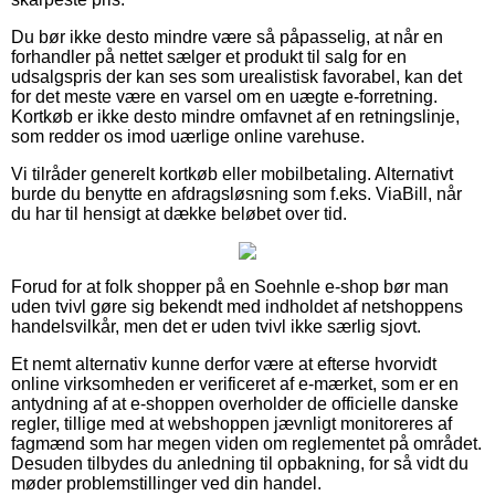
Du bør ikke desto mindre være så påpasselig, at når en
forhandler på nettet sælger et produkt til salg for en
udsalgspris der kan ses som urealistisk favorabel, kan det
for det meste være en varsel om en uægte e-forretning.
Kortkøb er ikke desto mindre omfavnet af en retningslinje,
som redder os imod uærlige online varehuse.
Vi tilråder generelt kortkøb eller mobilbetaling. Alternativt
burde du benytte en afdragsløsning som f.eks. ViaBill, når
du har til hensigt at dække beløbet over tid.
Forud for at folk shopper på en Soehnle e-shop bør man
uden tvivl gøre sig bekendt med indholdet af netshoppens
handelsvilkår, men det er uden tvivl ikke særlig sjovt.
Et nemt alternativ kunne derfor være at efterse hvorvidt
online virksomheden er verificeret af e-mærket, som er en
antydning af at e-shoppen overholder de officielle danske
regler, tillige med at webshoppen jævnligt monitoreres af
fagmænd som har megen viden om reglementet på området.
Desuden tilbydes du anledning til opbakning, for så vidt du
møder problemstillinger ved din handel.