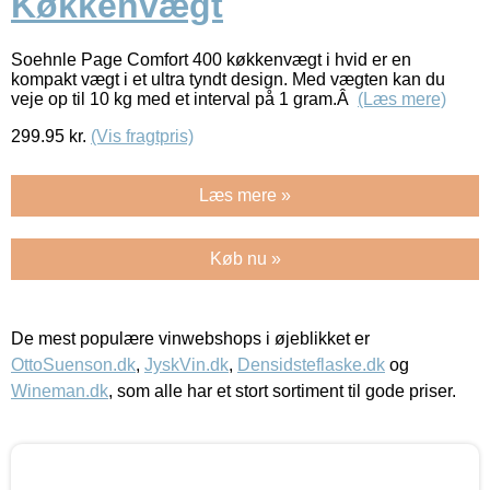
Køkkenvægt
Soehnle Page Comfort 400 køkkenvægt i hvid er en
kompakt vægt i et ultra tyndt design. Med vægten kan du
veje op til 10 kg med et interval på 1 gram.Â
(Læs mere)
299.95
kr.
(Vis fragtpris)
Læs mere »
Køb nu »
De mest populære vinwebshops i øjeblikket er
OttoSuenson.dk
,
JyskVin.dk
,
Densidsteflaske.dk
og
Wineman.dk
, som alle har et stort sortiment til gode priser.