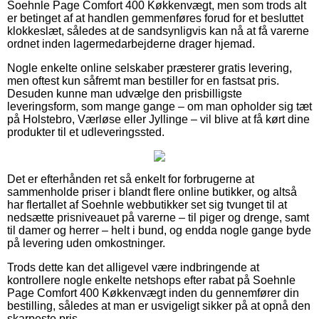
Soehnle Page Comfort 400 Køkkenvægt, men som trods alt
er betinget af at handlen gemmenføres forud for et besluttet
klokkeslæt, således at de sandsynligvis kan nå at få varerne
ordnet inden lagermedarbejderne drager hjemad.
Nogle enkelte online selskaber præsterer gratis levering,
men oftest kun såfremt man bestiller for en fastsat pris.
Desuden kunne man udvælge den prisbilligste
leveringsform, som mange gange – om man opholder sig tæt
på Holstebro, Værløse eller Jyllinge – vil blive at få kørt dine
produkter til et udleveringssted.
Det er efterhånden ret så enkelt for forbrugerne at
sammenholde priser i blandt flere online butikker, og altså
har flertallet af Soehnle webbutikker set sig tvunget til at
nedsætte prisniveauet på varerne – til piger og drenge, samt
til damer og herrer – helt i bund, og endda nogle gange byde
på levering uden omkostninger.
Trods dette kan det alligevel være indbringende at
kontrollere nogle enkelte netshops efter rabat på Soehnle
Page Comfort 400 Køkkenvægt inden du gennemfører din
bestilling, således at man er usvigeligt sikker på at opnå den
skarpeste pris.