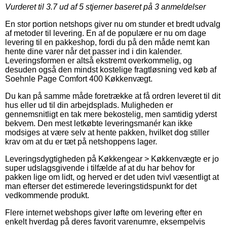
Vurderet til
3.7
ud af 5 stjerner baseret på
3
anmeldelser
En stor portion netshops giver nu om stunder et bredt udvalg
af metoder til levering. En af de populære er nu om dage
levering til en pakkeshop, fordi du på den måde nemt kan
hente dine varer når det passer ind i din kalender.
Leveringsformen er altså ekstremt overkommelig, og
desuden også den mindst kostelige fragtløsning ved køb af
Soehnle Page Comfort 400 Køkkenvægt.
Du kan på samme måde foretrække at få ordren leveret til dit
hus eller ud til din arbejdsplads. Muligheden er
gennemsnitligt en tak mere bekostelig, men samtidig yderst
bekvem. Den mest letkøbte leveringsmanér kan ikke
modsiges at være selv at hente pakken, hvilket dog stiller
krav om at du er tæt på netshoppens lager.
Leveringsdygtigheden på Køkkengear > Køkkenvægte er jo
super udslagsgivende i tilfælde af at du har behov for
pakken lige om lidt, og herved er det uden tvivl væsentligt at
man efterser det estimerede leveringstidspunkt for det
vedkommende produkt.
Flere internet webshops giver løfte om levering efter en
enkelt hverdag på deres favorit varenumre, eksempelvis