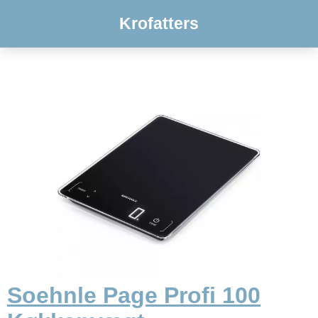
Krofatters
Soehnle Page Profi 100