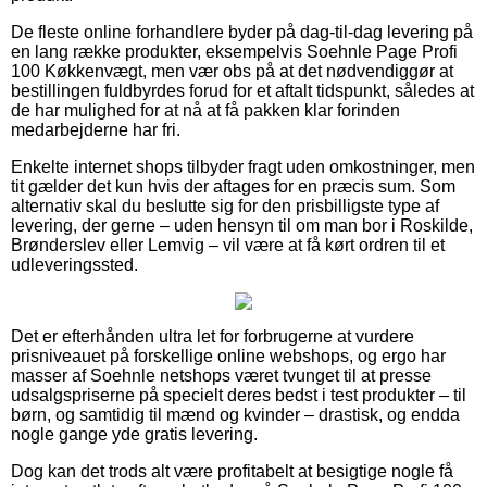
De fleste online forhandlere byder på dag-til-dag levering på
en lang række produkter, eksempelvis Soehnle Page Profi
100 Køkkenvægt, men vær obs på at det nødvendiggør at
bestillingen fuldbyrdes forud for et aftalt tidspunkt, således at
de har mulighed for at nå at få pakken klar forinden
medarbejderne har fri.
Enkelte internet shops tilbyder fragt uden omkostninger, men
tit gælder det kun hvis der aftages for en præcis sum. Som
alternativ skal du beslutte sig for den prisbilligste type af
levering, der gerne – uden hensyn til om man bor i Roskilde,
Brønderslev eller Lemvig – vil være at få kørt ordren til et
udleveringssted.
Det er efterhånden ultra let for forbrugerne at vurdere
prisniveauet på forskellige online webshops, og ergo har
masser af Soehnle netshops været tvunget til at presse
udsalgspriserne på specielt deres bedst i test produkter – til
børn, og samtidig til mænd og kvinder – drastisk, og endda
nogle gange yde gratis levering.
Dog kan det trods alt være profitabelt at besigtige nogle få