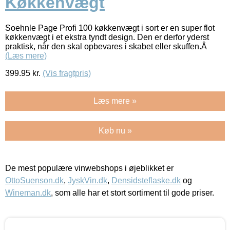
Køkkenvægt
Soehnle Page Profi 100 køkkenvægt i sort er en super flot
køkkenvægt i et ekstra tyndt design. Den er derfor yderst
praktisk, når den skal opbevares i skabet eller skuffen.Â
(Læs mere)
399.95
kr.
(Vis fragtpris)
Læs mere »
Køb nu »
De mest populære vinwebshops i øjeblikket er
OttoSuenson.dk
,
JyskVin.dk
,
Densidsteflaske.dk
og
Wineman.dk
, som alle har et stort sortiment til gode priser.