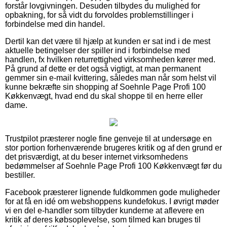
forstår lovgivningen. Desuden tilbydes du mulighed for
opbakning, for så vidt du forvoldes problemstillinger i
forbindelse med din handel.
Dertil kan det være til hjælp at kunden er sat ind i de mest
aktuelle betingelser der spiller ind i forbindelse med
handlen, fx hvilken returrettighed virksomheden kører med.
På grund af dette er det også vigtigt, at man permanent
gemmer sin e-mail kvittering, således man når som helst vil
kunne bekræfte sin shopping af Soehnle Page Profi 100
Køkkenvægt, hvad end du skal shoppe til en herre eller
dame.
Trustpilot præsterer nogle fine genveje til at undersøge en
stor portion forhenværende brugeres kritik og af den grund er
det prisværdigt, at du beser internet virksomhedens
bedømmelser af Soehnle Page Profi 100 Køkkenvægt før du
bestiller.
Facebook præsterer lignende fuldkommen gode muligheder
for at få en idé om webshoppens kundefokus. I øvrigt møder
vi en del e-handler som tilbyder kunderne at aflevere en
kritik af deres købsoplevelse, som tilmed kan bruges til