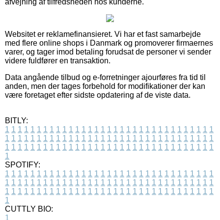
afvejning af tilfredsheden hos kunderne.
Websitet er reklamefinansieret. Vi har et fast samarbejde
med flere online shops i Danmark og promoverer firmaernes
varer, og tager imod betaling forudsat de personer vi sender
videre fuldfører en transaktion.
Data angående tilbud og e-forretninger ajourføres fra tid til
anden, men der tages forbehold for modifikationer der kan
være foretaget efter sidste opdatering af de viste data.
BITLY:
1
1
1
1
1
1
1
1
1
1
1
1
1
1
1
1
1
1
1
1
1
1
1
1
1
1
1
1
1
1
1
1
1
1
1
1
1
1
1
1
1
1
1
1
1
1
1
1
1
1
1
1
1
1
1
1
1
1
1
1
1
1
1
1
1
1
1
1
1
1
1
1
1
1
1
1
1
1
1
1
1
1
1
1
1
1
1
1
1
1
1
1
1
1
1
1
1
1
1
1
SPOTIFY:
1
1
1
1
1
1
1
1
1
1
1
1
1
1
1
1
1
1
1
1
1
1
1
1
1
1
1
1
1
1
1
1
1
1
1
1
1
1
1
1
1
1
1
1
1
1
1
1
1
1
1
1
1
1
1
1
1
1
1
1
1
1
1
1
1
1
1
1
1
1
1
1
1
1
1
1
1
1
1
1
1
1
1
1
1
1
1
1
1
1
1
1
1
1
1
1
1
1
1
1
CUTTLY BIO:
1