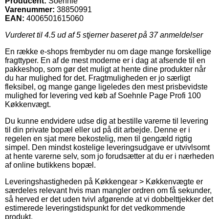
Producent:
Soehnle
Varenummer:
38850991
EAN:
4006501615060
Vurderet til
4.5
ud af 5 stjerner baseret på
37
anmeldelser
En række e-shops frembyder nu om dage mange forskellige
fragttyper. En af de mest moderne er i dag at afsende til en
pakkeshop, som gør det muligt at hente dine produkter når
du har mulighed for det. Fragtmuligheden er jo særligt
fleksibel, og mange gange ligeledes den mest prisbevidste
mulighed for levering ved køb af Soehnle Page Profi 100
Køkkenvægt.
Du kunne endvidere udse dig at bestille varerne til levering
til din private bopæl eller ud på dit arbejde. Denne er i
regelen en sjat mere bekostelig, men til gengæld rigtig
simpel. Den mindst kostelige leveringsudgave er utvivlsomt
at hente varerne selv, som jo forudsætter at du er i nærheden
af online butikkens bopæl.
Leveringshastigheden på Køkkengear > Køkkenvægte er
særdeles relevant hvis man mangler ordren om få sekunder,
så herved er det uden tvivl afgørende at vi dobbelttjekker det
estimerede leveringstidspunkt for det vedkommende
produkt.