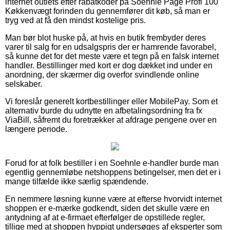
internet outlets efter rabatkoder på Soehnle Page Profi 100
Køkkenvægt forinden du gennemfører dit køb, så man er
tryg ved at få den mindst kostelige pris.
Man bør blot huske på, at hvis en butik frembyder deres
varer til salg for en udsalgspris der er hamrende favorabel,
så kunne det for det meste være et tegn på en falsk internet
handler. Bestillinger med kort er dog dækket ind under en
anordning, der skærmer dig overfor svindlende online
selskaber.
Vi foreslår generelt kortbestillinger eller MobilePay. Som et
alternativ burde du udnytte en afbetalingsordning fra fx
ViaBill, såfremt du foretrækker at afdrage pengene over en
længere periode.
Forud for at folk bestiller i en Soehnle e-handler burde man
egentlig gennemløbe netshoppens betingelser, men det er i
mange tilfælde ikke særlig spændende.
En nemmere løsning kunne være at efterse hvorvidt internet
shoppen er e-mærke godkendt, siden det skulle være en
antydning af at e-firmaet efterfølger de opstillede regler,
tillige med at shoppen hyppigt undersøges af eksperter som