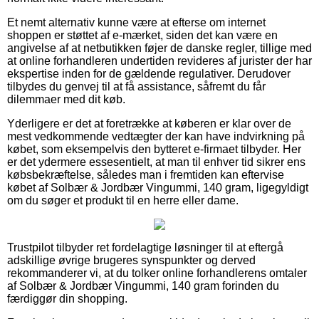
Et nemt alternativ kunne være at efterse om internet
shoppen er støttet af e-mærket, siden det kan være en
angivelse af at netbutikken føjer de danske regler, tillige med
at online forhandleren undertiden revideres af jurister der har
ekspertise inden for de gældende regulativer. Derudover
tilbydes du genvej til at få assistance, såfremt du får
dilemmaer med dit køb.
Yderligere er det at foretrække at køberen er klar over de
mest vedkommende vedtægter der kan have indvirkning på
købet, som eksempelvis den bytteret e-firmaet tilbyder. Her
er det ydermere essesentielt, at man til enhver tid sikrer ens
købsbekræftelse, således man i fremtiden kan eftervise
købet af Solbær & Jordbær Vingummi, 140 gram, ligegyldigt
om du søger et produkt til en herre eller dame.
Trustpilot tilbyder ret fordelagtige løsninger til at eftergå
adskillige øvrige brugeres synspunkter og derved
rekommanderer vi, at du tolker online forhandlerens omtaler
af Solbær & Jordbær Vingummi, 140 gram forinden du
færdiggør din shopping.