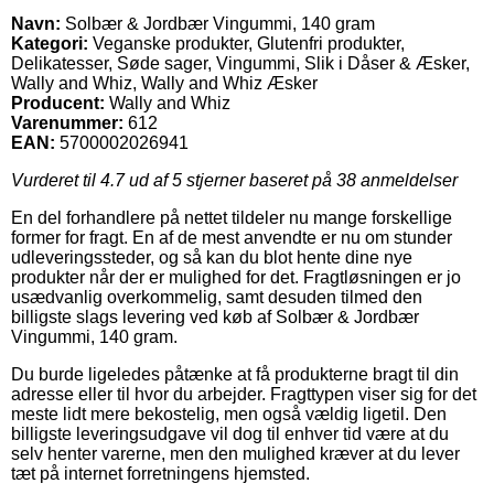
Navn:
Solbær & Jordbær Vingummi, 140 gram
Kategori:
Veganske produkter, Glutenfri produkter,
Delikatesser, Søde sager, Vingummi, Slik i Dåser & Æsker,
Wally and Whiz, Wally and Whiz Æsker
Producent:
Wally and Whiz
Varenummer:
612
EAN:
5700002026941
Vurderet til
4.7
ud af 5 stjerner baseret på
38
anmeldelser
En del forhandlere på nettet tildeler nu mange forskellige
former for fragt. En af de mest anvendte er nu om stunder
udleveringssteder, og så kan du blot hente dine nye
produkter når der er mulighed for det. Fragtløsningen er jo
usædvanlig overkommelig, samt desuden tilmed den
billigste slags levering ved køb af Solbær & Jordbær
Vingummi, 140 gram.
Du burde ligeledes påtænke at få produkterne bragt til din
adresse eller til hvor du arbejder. Fragttypen viser sig for det
meste lidt mere bekostelig, men også vældig ligetil. Den
billigste leveringsudgave vil dog til enhver tid være at du
selv henter varerne, men den mulighed kræver at du lever
tæt på internet forretningens hjemsted.