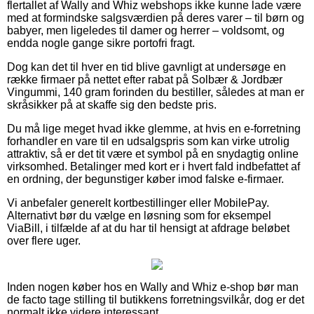
flertallet af Wally and Whiz webshops ikke kunne lade være
med at formindske salgsværdien på deres varer – til børn og
babyer, men ligeledes til damer og herrer – voldsomt, og
endda nogle gange sikre portofri fragt.
Dog kan det til hver en tid blive gavnligt at undersøge en
række firmaer på nettet efter rabat på Solbær & Jordbær
Vingummi, 140 gram forinden du bestiller, således at man er
skråsikker på at skaffe sig den bedste pris.
Du må lige meget hvad ikke glemme, at hvis en e-forretning
forhandler en vare til en udsalgspris som kan virke utrolig
attraktiv, så er det tit være et symbol på en snydagtig online
virksomhed. Betalinger med kort er i hvert fald indbefattet af
en ordning, der begunstiger køber imod falske e-firmaer.
Vi anbefaler generelt kortbestillinger eller MobilePay.
Alternativt bør du vælge en løsning som for eksempel
ViaBill, i tilfælde af at du har til hensigt at afdrage beløbet
over flere uger.
Inden nogen køber hos en Wally and Whiz e-shop bør man
de facto tage stilling til butikkens forretningsvilkår, dog er det
normalt ikke videre interessant.