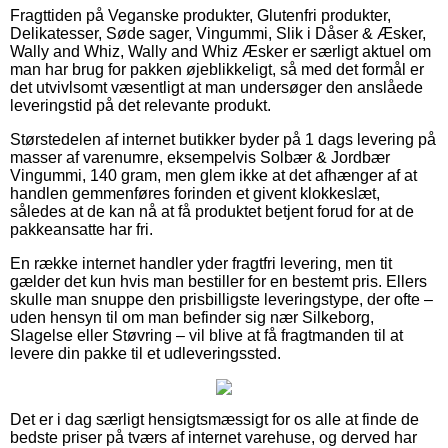
Fragttiden på Veganske produkter, Glutenfri produkter,
Delikatesser, Søde sager, Vingummi, Slik i Dåser & Æsker,
Wally and Whiz, Wally and Whiz Æsker er særligt aktuel om
man har brug for pakken øjeblikkeligt, så med det formål er
det utvivlsomt væsentligt at man undersøger den anslåede
leveringstid på det relevante produkt.
Størstedelen af internet butikker byder på 1 dags levering på
masser af varenumre, eksempelvis Solbær & Jordbær
Vingummi, 140 gram, men glem ikke at det afhænger af at
handlen gemmenføres forinden et givent klokkeslæt,
således at de kan nå at få produktet betjent forud for at de
pakkeansatte har fri.
En række internet handler yder fragtfri levering, men tit
gælder det kun hvis man bestiller for en bestemt pris. Ellers
skulle man snuppe den prisbilligste leveringstype, der ofte –
uden hensyn til om man befinder sig nær Silkeborg,
Slagelse eller Støvring – vil blive at få fragtmanden til at
levere din pakke til et udleveringssted.
Det er i dag særligt hensigtsmæssigt for os alle at finde de
bedste priser på tværs af internet varehuse, og derved har