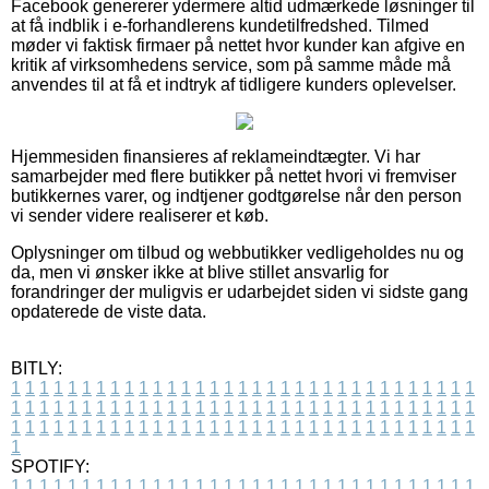
Facebook genererer ydermere altid udmærkede løsninger til
at få indblik i e-forhandlerens kundetilfredshed. Tilmed
møder vi faktisk firmaer på nettet hvor kunder kan afgive en
kritik af virksomhedens service, som på samme måde må
anvendes til at få et indtryk af tidligere kunders oplevelser.
Hjemmesiden finansieres af reklameindtægter. Vi har
samarbejder med flere butikker på nettet hvori vi fremviser
butikkernes varer, og indtjener godtgørelse når den person
vi sender videre realiserer et køb.
Oplysninger om tilbud og webbutikker vedligeholdes nu og
da, men vi ønsker ikke at blive stillet ansvarlig for
forandringer der muligvis er udarbejdet siden vi sidste gang
opdaterede de viste data.
BITLY:
1
1
1
1
1
1
1
1
1
1
1
1
1
1
1
1
1
1
1
1
1
1
1
1
1
1
1
1
1
1
1
1
1
1
1
1
1
1
1
1
1
1
1
1
1
1
1
1
1
1
1
1
1
1
1
1
1
1
1
1
1
1
1
1
1
1
1
1
1
1
1
1
1
1
1
1
1
1
1
1
1
1
1
1
1
1
1
1
1
1
1
1
1
1
1
1
1
1
1
1
SPOTIFY:
1
1
1
1
1
1
1
1
1
1
1
1
1
1
1
1
1
1
1
1
1
1
1
1
1
1
1
1
1
1
1
1
1