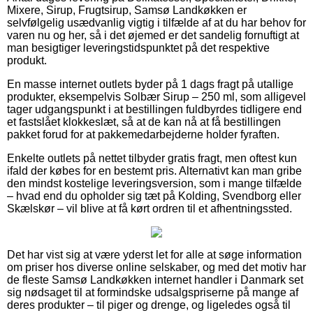
Mixere, Sirup, Frugtsirup, Samsø Landkøkken er
selvfølgelig usædvanlig vigtig i tilfælde af at du har behov for
varen nu og her, så i det øjemed er det sandelig fornuftigt at
man besigtiger leveringstidspunktet på det respektive
produkt.
En masse internet outlets byder på 1 dags fragt på utallige
produkter, eksempelvis Solbær Sirup – 250 ml, som alligevel
tager udgangspunkt i at bestillingen fuldbyrdes tidligere end
et fastslået klokkeslæt, så at de kan nå at få bestillingen
pakket forud for at pakkemedarbejderne holder fyraften.
Enkelte outlets på nettet tilbyder gratis fragt, men oftest kun
ifald der købes for en bestemt pris. Alternativt kan man gribe
den mindst kostelige leveringsversion, som i mange tilfælde
– hvad end du opholder sig tæt på Kolding, Svendborg eller
Skælskør – vil blive at få kørt ordren til et afhentningssted.
Det har vist sig at være yderst let for alle at søge information
om priser hos diverse online selskaber, og med det motiv har
de fleste Samsø Landkøkken internet handler i Danmark set
sig nødsaget til at formindske udsalgspriserne på mange af
deres produkter – til piger og drenge, og ligeledes også til