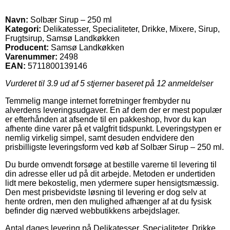
Navn:
Solbær Sirup – 250 ml
Kategori:
Delikatesser, Specialiteter, Drikke, Mixere, Sirup,
Frugtsirup, Samsø Landkøkken
Producent:
Samsø Landkøkken
Varenummer:
2498
EAN:
5711800139146
Vurderet til
3.9
ud af 5 stjerner baseret på
12
anmeldelser
Temmelig mange internet forretninger frembyder nu
alverdens leveringsudgaver. En af dem der er mest populær
er efterhånden at afsende til en pakkeshop, hvor du kan
afhente dine varer på et valgfrit tidspunkt. Leveringstypen er
nemlig virkelig simpel, samt desuden endvidere den
prisbilligste leveringsform ved køb af Solbær Sirup – 250 ml.
Du burde omvendt forsøge at bestille varerne til levering til
din adresse eller ud på dit arbejde. Metoden er undertiden
lidt mere bekostelig, men ydermere super hensigtsmæssig.
Den mest prisbevidste løsning til levering er dog selv at
hente ordren, men den mulighed afhænger af at du fysisk
befinder dig nærved webbutikkens arbejdslager.
Antal dages levering på Delikatesser, Specialiteter, Drikke,