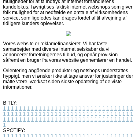
muligheder for at få indtryk af internet forhandlerens
kundefokus. I øvrigt ses faktisk internet webshops som giver
folk mulighed for at nedfælde en omtale af virksomhedens
service, som ligeledes kan drages fordel af til afvejning af
tidligere kunders oplevelser.
Vores website er reklamefinansieret. Vi har faste
samarbejder med diverse internet selskaber da vi
annoncerer forretningernes tilbud, og opnår provision
såfremt en bruger fra vores website gennemfører en handel.
Orientering angående produkter og netshops understøttes
hyppigt, men vi ønsker ikke at tage ansvar for justeringer der
måtte være iværksat siden sidste opdatering af de viste
informationer.
BITLY:
1
1
1
1
1
1
1
1
1
1
1
1
1
1
1
1
1
1
1
1
1
1
1
1
1
1
1
1
1
1
1
1
1
1
1
1
1
1
1
1
1
1
1
1
1
1
1
1
1
1
1
1
1
1
1
1
1
1
1
1
1
1
1
1
1
1
1
1
1
1
1
1
1
1
1
1
1
1
1
1
1
1
1
1
1
1
1
1
1
1
1
1
1
1
1
1
1
1
1
1
SPOTIFY:
1
1
1
1
1
1
1
1
1
1
1
1
1
1
1
1
1
1
1
1
1
1
1
1
1
1
1
1
1
1
1
1
1