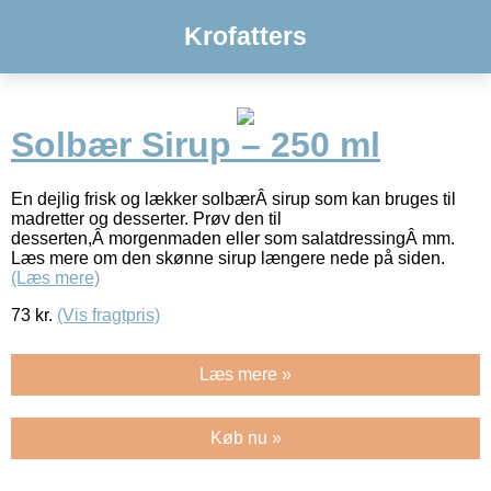
Krofatters
Solbær Sirup – 250 ml
En dejlig frisk og lækker solbærÂ sirup som kan bruges til
madretter og desserter. Prøv den til
desserten,Â morgenmaden eller som salatdressingÂ mm.
Læs mere om den skønne sirup længere nede på siden.
(Læs mere)
73
kr.
(Vis fragtpris)
Læs mere »
Køb nu »