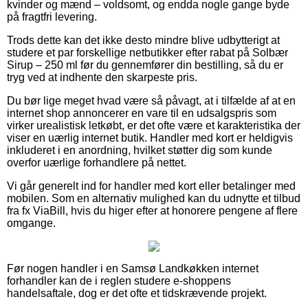
kvinder og mænd – voldsomt, og endda nogle gange byde
på fragtfri levering.
Trods dette kan det ikke desto mindre blive udbytterigt at
studere et par forskellige netbutikker efter rabat på Solbær
Sirup – 250 ml før du gennemfører din bestilling, så du er
tryg ved at indhente den skarpeste pris.
Du bør lige meget hvad være så påvagt, at i tilfælde af at en
internet shop annoncerer en vare til en udsalgspris som
virker urealistisk letkøbt, er det ofte være et karakteristika der
viser en uærlig internet butik. Handler med kort er heldigvis
inkluderet i en anordning, hvilket støtter dig som kunde
overfor uærlige forhandlere på nettet.
Vi går generelt ind for handler med kort eller betalinger med
mobilen. Som en alternativ mulighed kan du udnytte et tilbud
fra fx ViaBill, hvis du higer efter at honorere pengene af flere
omgange.
Før nogen handler i en Samsø Landkøkken internet
forhandler kan de i reglen studere e-shoppens
handelsaftale, dog er det ofte et tidskrævende projekt.