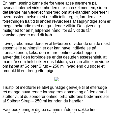
En nem løsning kunne derfor være at se nærmere på
hvorvidt internet virksomheden er e-mærket medlem, siden
det længe har været et fingerpeg om at e-handlen opererer i
overensstemmelse med de officielle regler, foruden at e-
forretningen fra tid til anden revurderes af sagkyndige som er
meget bekendte med de gældende vilkår. Det giver dig
mulighed for en hjælpende hånd, for så vidt du får
vanskeligheder med dit køb.
I øvrigt rekommanderer vi at køberen er vidende om de mest
essentielle retningslinjer der kan have indflydelse på
transaktionen, f.eks. den returret online webshoppen
anvender. I den forbindelse er det desuden essesentielt, at
man når som helst sikrer ens faktura, så man altid kan vidne
om købet af Solbær Sirup – 250 ml, hvad end du søger et
produkt til en dreng eller pige.
Trustpilot medfører relativt gunstige genveje til at eftersøge
ret mange nuværende forbrugeres domme og af den grund
støtter vi, at du sonderer online forhandlerens bedømmelser
af Solbær Sirup – 250 ml forinden du handler.
Facebook bringer dig på samme måde en række fine