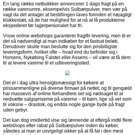
En lang række netbutikker annoncerer 1 dags fragt på en
række varenumre, eksempelvis Solbærpulver, men vær på
vagt da det antager at bestillingen laves forinden et nøjagtigt
klokkeslæt, så de har mulighed for at nå at få produkterne
ekspederet før lagerpersonalet har fri.
Visse online webshops garanterer fragtfri levering, men tit er
det så nødvendigt at man indkøber for et fastsat beløb.
Derudover skulle man beslutte sig for den prisbilligste
leveringsform, hvilket ofte – hvad end du befinder sig i
Horsens, Nykøbing Falster eller Assens – vil være at få dem
til at levere varerne til et udleveringssted.
Det er i dag ultra hensigtsmæssigt for købere at
prissammenligne på diverse firmaer på nettet, og til gengæld
har massevis af online forhandlere set sig nødsaget til at
nedsætte salgspriserne på varerne – til børn, lige så vel som
til voksne – drastisk, og endda nogle gange byde på fragt
uden gebyr.
Det kan dog imidlertid vise sig lønnende at eftergå indtil flere
webshops efter rabat på Solbærpulver inden du køber,
således at man er usvigeligt sikker på at få fat i den mest