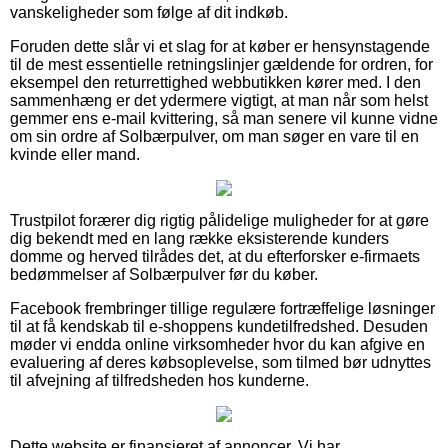
vanskeligheder som følge af dit indkøb.
Foruden dette slår vi et slag for at køber er hensynstagende
til de mest essentielle retningslinjer gældende for ordren, for
eksempel den returrettighed webbutikken kører med. I den
sammenhæng er det ydermere vigtigt, at man når som helst
gemmer ens e-mail kvittering, så man senere vil kunne vidne
om sin ordre af Solbærpulver, om man søger en vare til en
kvinde eller mand.
Trustpilot forærer dig rigtig pålidelige muligheder for at gøre
dig bekendt med en lang række eksisterende kunders
domme og herved tilrådes det, at du efterforsker e-firmaets
bedømmelser af Solbærpulver før du køber.
Facebook frembringer tillige regulære fortræffelige løsninger
til at få kendskab til e-shoppens kundetilfredshed. Desuden
møder vi endda online virksomheder hvor du kan afgive en
evaluering af deres købsoplevelse, som tilmed bør udnyttes
til afvejning af tilfredsheden hos kunderne.
Dette website er finansieret af annoncer. Vi har