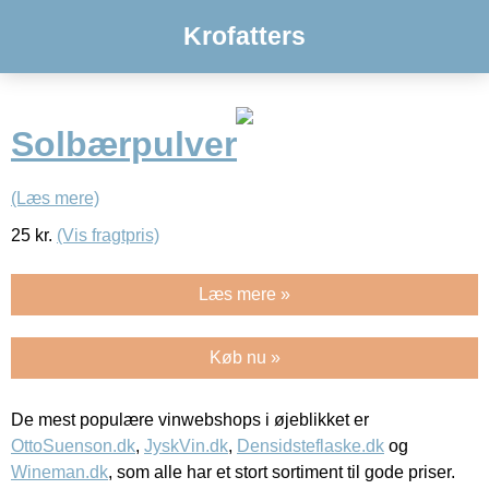
Krofatters
Solbærpulver
(Læs mere)
25
kr.
(Vis fragtpris)
Læs mere »
Køb nu »
De mest populære vinwebshops i øjeblikket er
OttoSuenson.dk
,
JyskVin.dk
,
Densidsteflaske.dk
og
Wineman.dk
, som alle har et stort sortiment til gode priser.