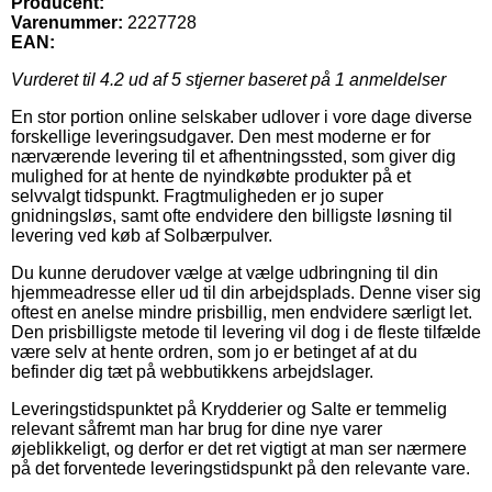
Producent:
Varenummer:
2227728
EAN:
Vurderet til
4.2
ud af 5 stjerner baseret på
1
anmeldelser
En stor portion online selskaber udlover i vore dage diverse
forskellige leveringsudgaver. Den mest moderne er for
nærværende levering til et afhentningssted, som giver dig
mulighed for at hente de nyindkøbte produkter på et
selvvalgt tidspunkt. Fragtmuligheden er jo super
gnidningsløs, samt ofte endvidere den billigste løsning til
levering ved køb af Solbærpulver.
Du kunne derudover vælge at vælge udbringning til din
hjemmeadresse eller ud til din arbejdsplads. Denne viser sig
oftest en anelse mindre prisbillig, men endvidere særligt let.
Den prisbilligste metode til levering vil dog i de fleste tilfælde
være selv at hente ordren, som jo er betinget af at du
befinder dig tæt på webbutikkens arbejdslager.
Leveringstidspunktet på Krydderier og Salte er temmelig
relevant såfremt man har brug for dine nye varer
øjeblikkeligt, og derfor er det ret vigtigt at man ser nærmere
på det forventede leveringstidspunkt på den relevante vare.