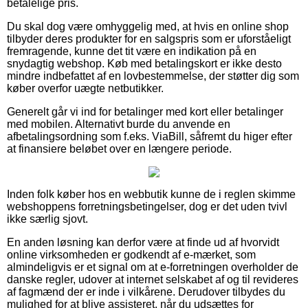
betalelige pris.
Du skal dog være omhyggelig med, at hvis en online shop
tilbyder deres produkter for en salgspris som er uforståeligt
fremragende, kunne det tit være en indikation på en
snydagtig webshop. Køb med betalingskort er ikke desto
mindre indbefattet af en lovbestemmelse, der støtter dig som
køber overfor uægte netbutikker.
Generelt går vi ind for betalinger med kort eller betalinger
med mobilen. Alternativt burde du anvende en
afbetalingsordning som f.eks. ViaBill, såfremt du higer efter
at finansiere beløbet over en længere periode.
Inden folk køber hos en webbutik kunne de i reglen skimme
webshoppens forretningsbetingelser, dog er det uden tvivl
ikke særlig sjovt.
En anden løsning kan derfor være at finde ud af hvorvidt
online virksomheden er godkendt af e-mærket, som
almindeligvis er et signal om at e-forretningen overholder de
danske regler, udover at internet selskabet af og til revideres
af fagmænd der er inde i vilkårene. Derudover tilbydes du
mulighed for at blive assisteret, når du udsættes for