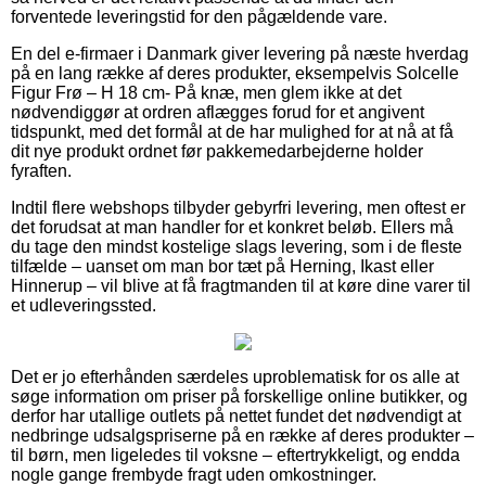
forventede leveringstid for den pågældende vare.
En del e-firmaer i Danmark giver levering på næste hverdag
på en lang række af deres produkter, eksempelvis Solcelle
Figur Frø – H 18 cm- På knæ, men glem ikke at det
nødvendiggør at ordren aflægges forud for et angivent
tidspunkt, med det formål at de har mulighed for at nå at få
dit nye produkt ordnet før pakkemedarbejderne holder
fyraften.
Indtil flere webshops tilbyder gebyrfri levering, men oftest er
det forudsat at man handler for et konkret beløb. Ellers må
du tage den mindst kostelige slags levering, som i de fleste
tilfælde – uanset om man bor tæt på Herning, Ikast eller
Hinnerup – vil blive at få fragtmanden til at køre dine varer til
et udleveringssted.
Det er jo efterhånden særdeles uproblematisk for os alle at
søge information om priser på forskellige online butikker, og
derfor har utallige outlets på nettet fundet det nødvendigt at
nedbringe udsalgspriserne på en række af deres produkter –
til børn, men ligeledes til voksne – eftertrykkeligt, og endda
nogle gange frembyde fragt uden omkostninger.