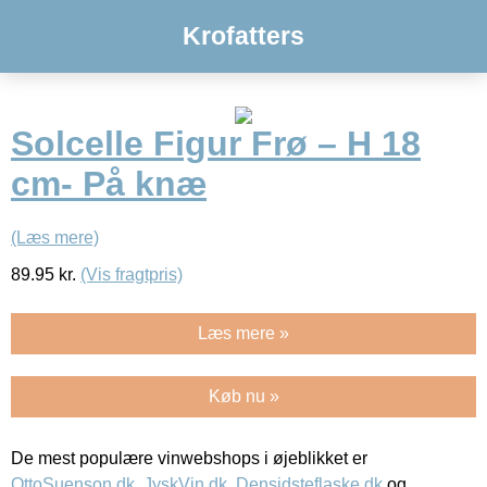
Krofatters
Solcelle Figur Frø – H 18
cm- På knæ
(Læs mere)
89.95
kr.
(Vis fragtpris)
Læs mere »
Køb nu »
De mest populære vinwebshops i øjeblikket er
OttoSuenson.dk
,
JyskVin.dk
,
Densidsteflaske.dk
og