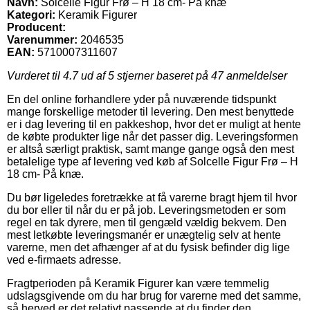
Navn:
Solcelle Figur Frø – H 18 cm- På knæ
Kategori:
Keramik Figurer
Producent:
Varenummer:
2046535
EAN:
5710007311607
Vurderet til
4.7
ud af 5 stjerner baseret på
47
anmeldelser
En del online forhandlere yder på nuværende tidspunkt
mange forskellige metoder til levering. Den mest benyttede
er i dag levering til en pakkeshop, hvor det er muligt at hente
de købte produkter lige når det passer dig. Leveringsformen
er altså særligt praktisk, samt mange gange også den mest
betalelige type af levering ved køb af Solcelle Figur Frø – H
18 cm- På knæ.
Du bør ligeledes foretrække at få varerne bragt hjem til hvor
du bor eller til når du er på job. Leveringsmetoden er som
regel en tak dyrere, men til gengæld vældig bekvem. Den
mest letkøbte leveringsmanér er unægtelig selv at hente
varerne, men det afhænger af at du fysisk befinder dig lige
ved e-firmaets adresse.
Fragtperioden på Keramik Figurer kan være temmelig
udslagsgivende om du har brug for varerne med det samme,
så herved er det relativt passende at du finder den