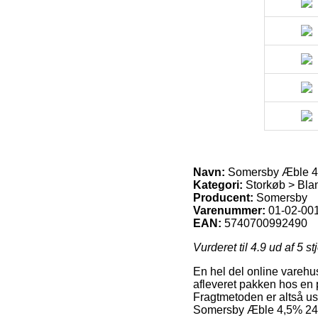
Navn:
Somersby Æble 4
Kategori:
Storkøb > Bla
Producent:
Somersby
Varenummer:
01-02-00
EAN:
5740700992490
Vurderet til
4.9
ud af 5 st
En hel del online varehu
afleveret pakken hos en p
Fragtmetoden er altså us
Somersby Æble 4,5% 24×