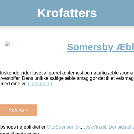
Krofatters
Somersby Æbl
riskende cider lavet af gæret æblemost og naturlig æble aroma
arvestoffer. Dens unikke saftige æble smag gør det til et velsmag
e med dine ve
(Læs mere)
Køb nu »
shops i øjeblikket er
OttoSuenson.dk
,
JyskVin.dk
,
Densidstefl