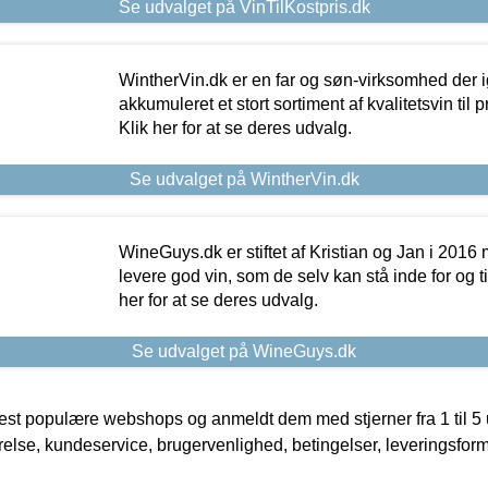
Se udvalget på VinTilKostpris.dk
WintherVin.dk er en far og søn-virksomhed der 
akkumuleret et stort sortiment af kvalitetsvin til pri
Klik her for at se deres udvalg.
Se udvalget på WintherVin.dk
WineGuys.dk er stiftet af Kristian og Jan i 2016
levere god vin, som de selv kan stå inde for og til
her for at se deres udvalg.
Se udvalget på WineGuys.dk
t populære webshops og anmeldt dem med stjerner fra 1 til 5 ud
rrelse, kundeservice, brugervenlighed, betingelser, leveringsfor