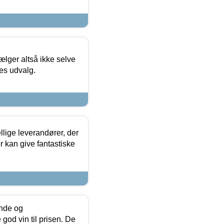
ælger altså ikke selve
res udvalg.
lige leverandører, der
r kan give fantastiske
unde og
od vin til prisen. De