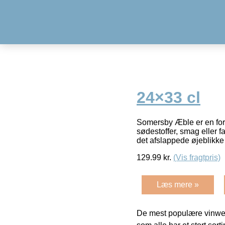
24×33 cl
Somersby Æble er en forf
sødestoffer, smag eller f
det afslappede øjeblikk
129.99
kr.
(Vis fragtpris)
Læs mere »
De mest populære vinweb