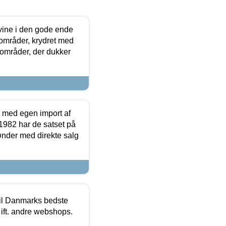
 vine i den gode ende
e områder, krydret med
 områder, der dukker
r med egen import af
i 1982 har de satset på
ønder med direkte salg
 til Danmarks bedste
 ift. andre webshops.