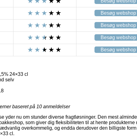
Besøg webshop
Besøg webshop
Besøg webshop
Besøg webshop
Besøg webshop
,5% 24×33 cl
nd selv
18
jerner baseret på
10
anmeldelser
se yder nu om stunder diverse fragtløsninger. Den mest almindeli
akkeshop, som giver dig fleksibiliteten til at hente produkterne n
ædvanlig overkommelig, og endda derudover den billigste form f
33 cl.