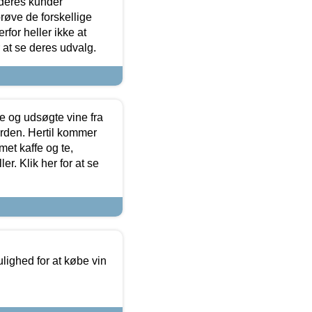
 deres kunder
røve de forskellige
for heller ikke at
r at se deres udvalg.
 og udsøgte vine fra
erden. Hertil kommer
et kaffe og te,
. Klik her for at se
ulighed for at købe vin