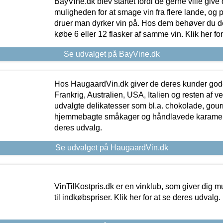
BayVine.dk blev startet fordi de gerne ville give
muligheden for at smage vin fra flere lande, og p
druer man dyrker vin på. Hos dem behøver du der
købe 6 eller 12 flasker af samme vin. Klik her fo
Se udvalget på BayVine.dk
Hos HaugaardVin.dk giver de deres kunder gode
Frankrig, Australien, USA, Italien og resten af v
udvalgte delikatesser som bl.a. chokolade, gourm
hjemmebagte småkager og håndlavede karameller
deres udvalg.
Se udvalget på HaugaardVin.dk
VinTilKostpris.dk er en vinklub, som giver dig m
til indkøbspriser. Klik her for at se deres udvalg.