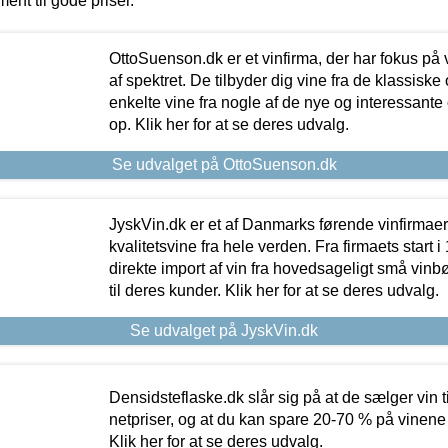
ment til gode priser.
OttoSuenson.dk er et vinfirma, der har fokus på
af spektret. De tilbyder dig vine fra de klassisk
enkelte vine fra nogle af de nye og interessante
op. Klik her for at se deres udvalg.
Se udvalget på OttoSuenson.dk
JyskVin.dk er et af Danmarks førende vinfirmae
kvalitetsvine fra hele verden. Fra firmaets start 
direkte import af vin fra hovedsageligt små vinb
til deres kunder. Klik her for at se deres udvalg.
Se udvalget på JyskVin.dk
Densidsteflaske.dk slår sig på at de sælger vin
netpriser, og at du kan spare 20-70 % på vinene
Klik her for at se deres udvalg.