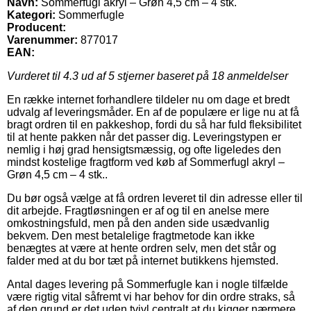
Navn:
Sommerfugl akryl – Grøn 4,5 cm – 4 stk.
Kategori:
Sommerfugle
Producent:
Varenummer:
877017
EAN:
Vurderet til
4.3
ud af 5 stjerner baseret på
18
anmeldelser
En række internet forhandlere tildeler nu om dage et bredt
udvalg af leveringsmåder. En af de populære er lige nu at få
bragt ordren til en pakkeshop, fordi du så har fuld fleksibilitet
til at hente pakken når det passer dig. Leveringstypen er
nemlig i høj grad hensigtsmæssig, og ofte ligeledes den
mindst kostelige fragtform ved køb af Sommerfugl akryl –
Grøn 4,5 cm – 4 stk..
Du bør også vælge at få ordren leveret til din adresse eller til
dit arbejde. Fragtløsningen er af og til en anelse mere
omkostningsfuld, men på den anden side usædvanlig
bekvem. Den mest betalelige fragtmetode kan ikke
benægtes at være at hente ordren selv, men det står og
falder med at du bor tæt på internet butikkens hjemsted.
Antal dages levering på Sommerfugle kan i nogle tilfælde
være rigtig vital såfremt vi har behov for din ordre straks, så
af den grund er det uden tvivl centralt at du kigger nærmere