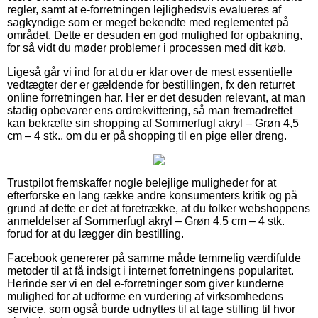
regler, samt at e-forretningen lejlighedsvis evalueres af
sagkyndige som er meget bekendte med reglementet på
området. Dette er desuden en god mulighed for opbakning,
for så vidt du møder problemer i processen med dit køb.
Ligeså går vi ind for at du er klar over de mest essentielle
vedtægter der er gældende for bestillingen, fx den returret
online forretningen har. Her er det desuden relevant, at man
stadig opbevarer ens ordrekvittering, så man fremadrettet
kan bekræfte sin shopping af Sommerfugl akryl – Grøn 4,5
cm – 4 stk., om du er på shopping til en pige eller dreng.
Trustpilot fremskaffer nogle belejlige muligheder for at
efterforske en lang række andre konsumenters kritik og på
grund af dette er det at foretrække, at du tolker webshoppens
anmeldelser af Sommerfugl akryl – Grøn 4,5 cm – 4 stk.
forud for at du lægger din bestilling.
Facebook genererer på samme måde temmelig værdifulde
metoder til at få indsigt i internet forretningens popularitet.
Herinde ser vi en del e-forretninger som giver kunderne
mulighed for at udforme en vurdering af virksomhedens
service, som også burde udnyttes til at tage stilling til hvor