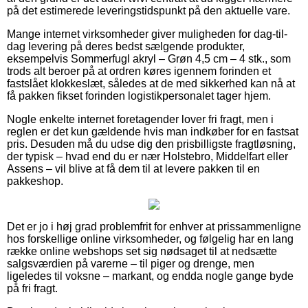
på det estimerede leveringstidspunkt på den aktuelle vare.
Mange internet virksomheder giver muligheden for dag-til-
dag levering på deres bedst sælgende produkter,
eksempelvis Sommerfugl akryl – Grøn 4,5 cm – 4 stk., som
trods alt beroer på at ordren køres igennem forinden et
fastslået klokkeslæt, således at de med sikkerhed kan nå at
få pakken fikset forinden logistikpersonalet tager hjem.
Nogle enkelte internet foretagender lover fri fragt, men i
reglen er det kun gældende hvis man indkøber for en fastsat
pris. Desuden må du udse dig den prisbilligste fragtløsning,
der typisk – hvad end du er nær Holstebro, Middelfart eller
Assens – vil blive at få dem til at levere pakken til en
pakkeshop.
Det er jo i høj grad problemfrit for enhver at prissammenligne
hos forskellige online virksomheder, og følgelig har en lang
række online webshops set sig nødsaget til at nedsætte
salgsværdien på varerne – til piger og drenge, men
ligeledes til voksne – markant, og endda nogle gange byde
på fri fragt.