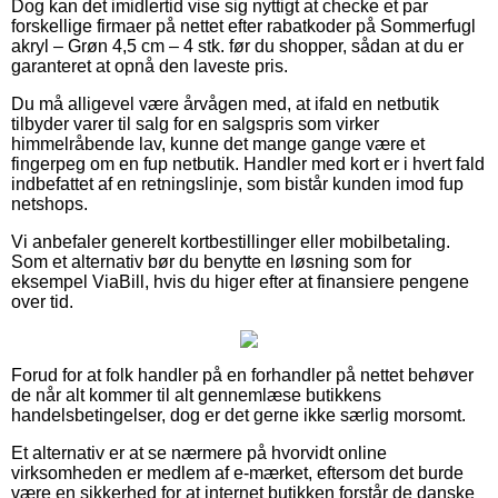
Dog kan det imidlertid vise sig nyttigt at checke et par
forskellige firmaer på nettet efter rabatkoder på Sommerfugl
akryl – Grøn 4,5 cm – 4 stk. før du shopper, sådan at du er
garanteret at opnå den laveste pris.
Du må alligevel være årvågen med, at ifald en netbutik
tilbyder varer til salg for en salgspris som virker
himmelråbende lav, kunne det mange gange være et
fingerpeg om en fup netbutik. Handler med kort er i hvert fald
indbefattet af en retningslinje, som bistår kunden imod fup
netshops.
Vi anbefaler generelt kortbestillinger eller mobilbetaling.
Som et alternativ bør du benytte en løsning som for
eksempel ViaBill, hvis du higer efter at finansiere pengene
over tid.
Forud for at folk handler på en forhandler på nettet behøver
de når alt kommer til alt gennemlæse butikkens
handelsbetingelser, dog er det gerne ikke særlig morsomt.
Et alternativ er at se nærmere på hvorvidt online
virksomheden er medlem af e-mærket, eftersom det burde
være en sikkerhed for at internet butikken forstår de danske