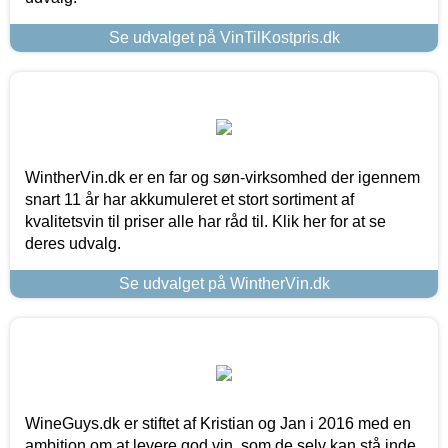
Se udvalget på VinTilKostpris.dk
WintherVin.dk er en far og søn-virksomhed der igennem
snart 11 år har akkumuleret et stort sortiment af
kvalitetsvin til priser alle har råd til. Klik her for at se
deres udvalg.
Se udvalget på WintherVin.dk
WineGuys.dk er stiftet af Kristian og Jan i 2016 med en
ambition om at levere god vin, som de selv kan stå inde