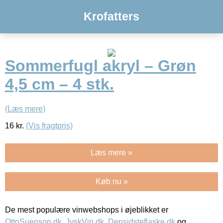
Krofatters
Sommerfugl akryl – Grøn
4,5 cm – 4 stk.
(Læs mere)
16
kr.
(Vis fragtpris)
Læs mere »
Køb nu »
De mest populære vinwebshops i øjeblikket er
OttoSuenson.dk
,
JyskVin.dk
,
Densidsteflaske.dk
og