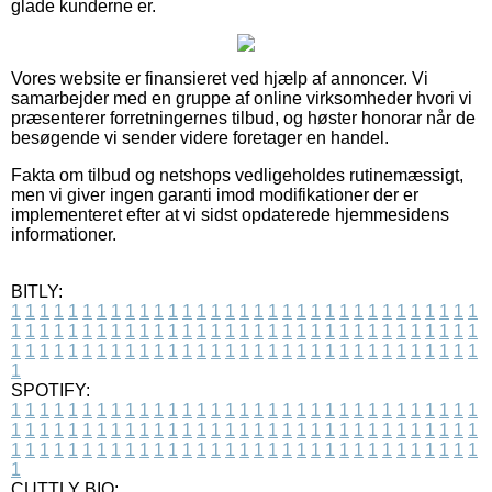
glade kunderne er.
Vores website er finansieret ved hjælp af annoncer. Vi
samarbejder med en gruppe af online virksomheder hvori vi
præsenterer forretningernes tilbud, og høster honorar når de
besøgende vi sender videre foretager en handel.
Fakta om tilbud og netshops vedligeholdes rutinemæssigt,
men vi giver ingen garanti imod modifikationer der er
implementeret efter at vi sidst opdaterede hjemmesidens
informationer.
BITLY:
1
1
1
1
1
1
1
1
1
1
1
1
1
1
1
1
1
1
1
1
1
1
1
1
1
1
1
1
1
1
1
1
1
1
1
1
1
1
1
1
1
1
1
1
1
1
1
1
1
1
1
1
1
1
1
1
1
1
1
1
1
1
1
1
1
1
1
1
1
1
1
1
1
1
1
1
1
1
1
1
1
1
1
1
1
1
1
1
1
1
1
1
1
1
1
1
1
1
1
1
SPOTIFY:
1
1
1
1
1
1
1
1
1
1
1
1
1
1
1
1
1
1
1
1
1
1
1
1
1
1
1
1
1
1
1
1
1
1
1
1
1
1
1
1
1
1
1
1
1
1
1
1
1
1
1
1
1
1
1
1
1
1
1
1
1
1
1
1
1
1
1
1
1
1
1
1
1
1
1
1
1
1
1
1
1
1
1
1
1
1
1
1
1
1
1
1
1
1
1
1
1
1
1
1
CUTTLY BIO: