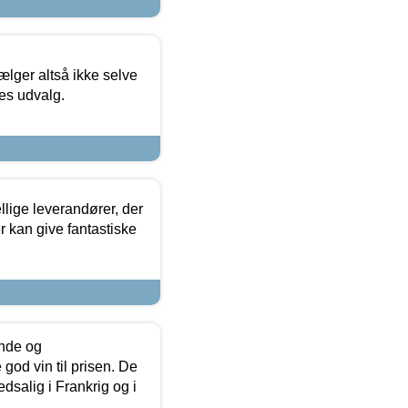
ælger altså ikke selve
res udvalg.
lige leverandører, der
r kan give fantastiske
unde og
od vin til prisen. De
dsalig i Frankrig og i