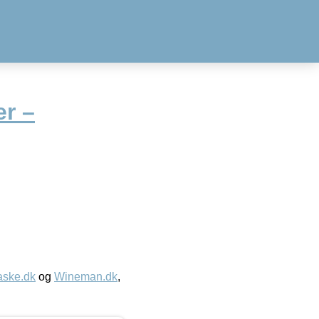
er –
aske.dk
og
Wineman.dk
,