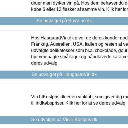
druer man dyrker vin på. Hos dem behøver du der
købe 6 eller 12 flasker af samme vin. Klik her fo
Se udvalget på BayVine.dk
Hos HaugaardVin.dk giver de deres kunder gode
Frankrig, Australien, USA, Italien og resten af v
udvalgte delikatesser som bl.a. chokolade, gourm
hjemmebagte småkager og håndlavede karameller
deres udvalg.
Se udvalget på HaugaardVin.dk
VinTilKostpris.dk er en vinklub, som giver dig m
til indkøbspriser. Klik her for at se deres udvalg.
Se udvalget på VinTilKostpris.dk