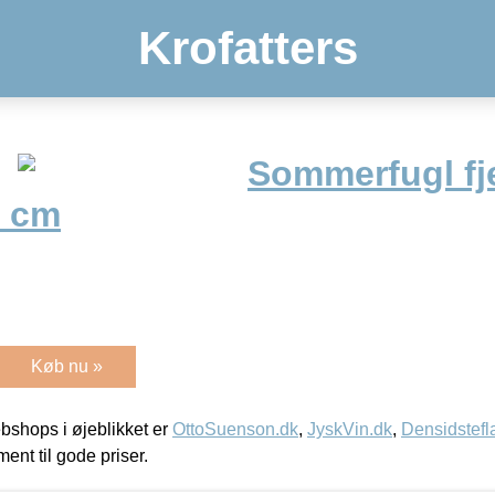
Krofatters
Sommerfugl fj
8 cm
Køb nu »
shops i øjeblikket er
OttoSuenson.dk
,
JyskVin.dk
,
Densidstefl
ment til gode priser.