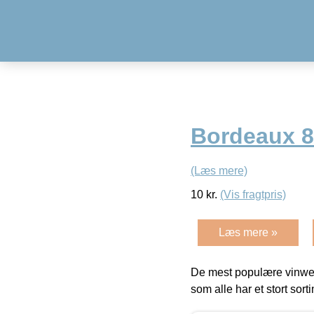
Bordeaux 
(Læs mere)
10
kr.
(Vis fragtpris)
Læs mere »
De mest populære vinweb
som alle har et stort sorti