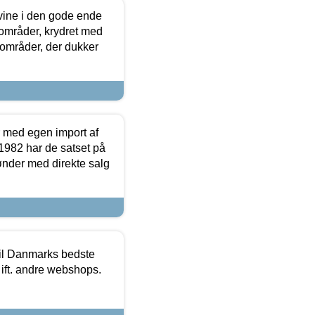
 vine i den gode ende
e områder, krydret med
 områder, der dukker
r med egen import af
i 1982 har de satset på
ønder med direkte salg
 til Danmarks bedste
 ift. andre webshops.