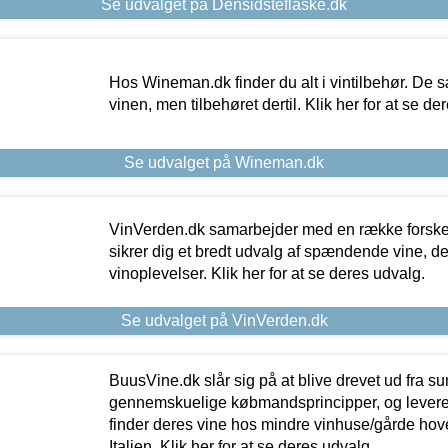
Se udvalget på Densidsteflaske.dk
Hos Wineman.dk finder du alt i vintilbehør. De s
vinen, men tilbehøret dertil. Klik her for at se de
Se udvalget på Wineman.dk
VinVerden.dk samarbejder med en række forskel
sikrer dig et bredt udvalg af spændende vine, de
vinoplevelser. Klik her for at se deres udvalg.
Se udvalget på VinVerden.dk
BuusVine.dk slår sig på at blive drevet ud fra s
gennemskuelige købmandsprincipper, og levere g
finder deres vine hos mindre vinhuse/gårde hove
Italien. Klik her for at se deres udvalg.