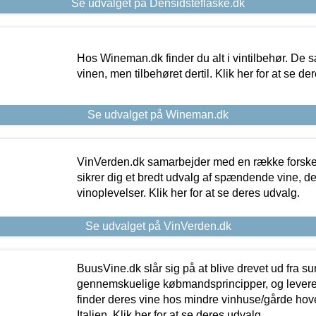
Se udvalget på Densidsteflaske.dk
Hos Wineman.dk finder du alt i vintilbehør. De s
vinen, men tilbehøret dertil. Klik her for at se de
Se udvalget på Wineman.dk
VinVerden.dk samarbejder med en række forskel
sikrer dig et bredt udvalg af spændende vine, de
vinoplevelser. Klik her for at se deres udvalg.
Se udvalget på VinVerden.dk
BuusVine.dk slår sig på at blive drevet ud fra s
gennemskuelige købmandsprincipper, og levere g
finder deres vine hos mindre vinhuse/gårde hove
Italien. Klik her for at se deres udvalg.