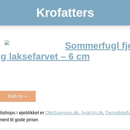
Krofatters
Sommerfugl fj
g laksefarvet – 6 cm
Køb nu »
shops i øjeblikket er
OttoSuenson.dk
,
JyskVin.dk
,
Densidstefl
ment til gode priser.