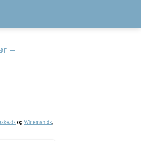
er –
aske.dk
og
Wineman.dk
,