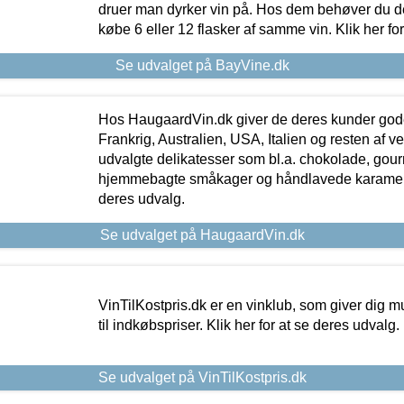
druer man dyrker vin på. Hos dem behøver du der
købe 6 eller 12 flasker af samme vin. Klik her fo
Se udvalget på BayVine.dk
Hos HaugaardVin.dk giver de deres kunder gode
Frankrig, Australien, USA, Italien og resten af v
udvalgte delikatesser som bl.a. chokolade, gourm
hjemmebagte småkager og håndlavede karameller
deres udvalg.
Se udvalget på HaugaardVin.dk
VinTilKostpris.dk er en vinklub, som giver dig m
til indkøbspriser. Klik her for at se deres udvalg.
Se udvalget på VinTilKostpris.dk