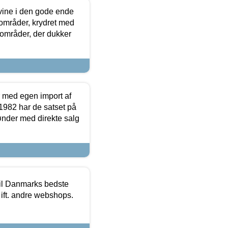
 vine i den gode ende
e områder, krydret med
 områder, der dukker
r med egen import af
i 1982 har de satset på
ønder med direkte salg
 til Danmarks bedste
 ift. andre webshops.