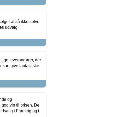
ælger altså ikke selve
res udvalg.
lige leverandører, der
r kan give fantastiske
unde og
od vin til prisen. De
dsalig i Frankrig og i