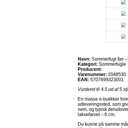
Navn:
Sommerfugl fjer –
Kategori:
Sommerfugle
Producent:
Varenummer:
2048530
EAN:
5707699323001
Vurderet til
4.5
ud af 5 st
En masse e-butikker foresl
udleveringssted, som giver
nem, og typisk derudover
laksefarvet – 6 cm.
Du kunne på samme måde p