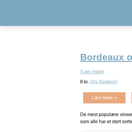
Bordeaux o
(Læs mere)
8
kr.
(Vis fragtpris)
Læs mere »
De mest populære vinweb
som alle har et stort sorti