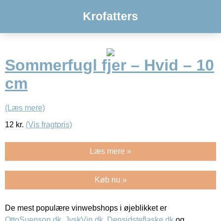
Krofatters
Sommerfugl fjer – Hvid – 10
cm
(Læs mere)
12
kr.
(Vis fragtpris)
Læs mere »
Køb nu »
De mest populære vinwebshops i øjeblikket er
OttoSuenson.dk
,
JyskVin.dk
,
Densidsteflaske.dk
og