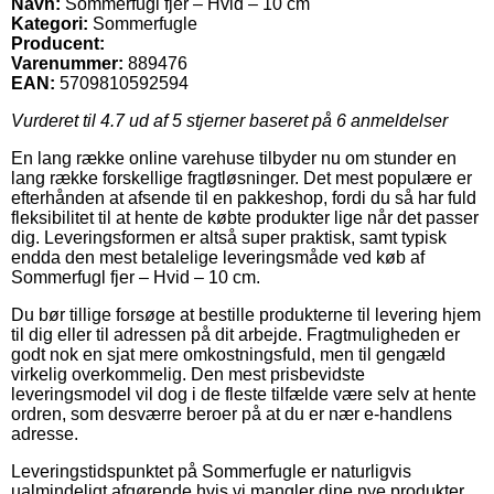
Navn:
Sommerfugl fjer – Hvid – 10 cm
Kategori:
Sommerfugle
Producent:
Varenummer:
889476
EAN:
5709810592594
Vurderet til
4.7
ud af 5 stjerner baseret på
6
anmeldelser
En lang række online varehuse tilbyder nu om stunder en
lang række forskellige fragtløsninger. Det mest populære er
efterhånden at afsende til en pakkeshop, fordi du så har fuld
fleksibilitet til at hente de købte produkter lige når det passer
dig. Leveringsformen er altså super praktisk, samt typisk
endda den mest betalelige leveringsmåde ved køb af
Sommerfugl fjer – Hvid – 10 cm.
Du bør tillige forsøge at bestille produkterne til levering hjem
til dig eller til adressen på dit arbejde. Fragtmuligheden er
godt nok en sjat mere omkostningsfuld, men til gengæld
virkelig overkommelig. Den mest prisbevidste
leveringsmodel vil dog i de fleste tilfælde være selv at hente
ordren, som desværre beroer på at du er nær e-handlens
adresse.
Leveringstidspunktet på Sommerfugle er naturligvis
ualmindeligt afgørende hvis vi mangler dine nye produkter