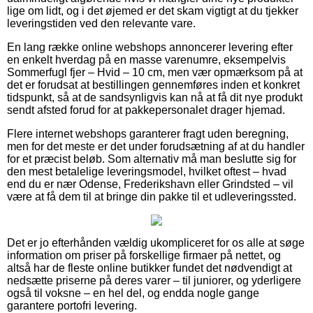
lige om lidt, og i det øjemed er det skam vigtigt at du tjekker
leveringstiden ved den relevante vare.
En lang række online webshops annoncerer levering efter
en enkelt hverdag på en masse varenumre, eksempelvis
Sommerfugl fjer – Hvid – 10 cm, men vær opmærksom på at
det er forudsat at bestillingen gennemføres inden et konkret
tidspunkt, så at de sandsynligvis kan nå at få dit nye produkt
sendt afsted forud for at pakkepersonalet drager hjemad.
Flere internet webshops garanterer fragt uden beregning,
men for det meste er det under forudsætning af at du handler
for et præcist beløb. Som alternativ må man beslutte sig for
den mest betalelige leveringsmodel, hvilket oftest – hvad
end du er nær Odense, Frederikshavn eller Grindsted – vil
være at få dem til at bringe din pakke til et udleveringssted.
Det er jo efterhånden vældig ukompliceret for os alle at søge
information om priser på forskellige firmaer på nettet, og
altså har de fleste online butikker fundet det nødvendigt at
nedsætte priserne på deres varer – til juniorer, og yderligere
også til voksne – en hel del, og endda nogle gange
garantere portofri levering.