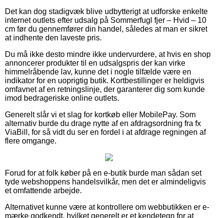
Det kan dog stadigvæk blive udbytterigt at udforske enkelte
internet outlets efter udsalg på Sommerfugl fjer – Hvid – 10
cm før du gennemfører din handel, således at man er sikret
at indhente den laveste pris.
Du må ikke desto mindre ikke undervurdere, at hvis en shop
annoncerer produkter til en udsalgspris der kan virke
himmelråbende lav, kunne det i nogle tilfælde være en
indikator for en uoprigtig butik. Kortbestillinger er heldigvis
omfavnet af en retningslinje, der garanterer dig som kunde
imod bedrageriske online outlets.
Generelt slår vi et slag for kortkøb eller MobilePay. Som
alternativ burde du drage nytte af en afdragsordning fra fx
ViaBill, for så vidt du ser en fordel i at afdrage regningen af
flere omgange.
Forud for at folk køber på en e-butik burde man sådan set
tyde webshoppens handelsvilkår, men det er almindeligvis
et omfattende arbejde.
Alternativet kunne være at kontrollere om webbutikken er e-
mærke godkendt, hvilket generelt er et kendetegn for at