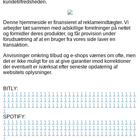
kundetilfredsheden.
Denne hjemmeside er finansieret af reklameindtægter. Vi
arbejder tæt sammen med adskillige forretninger på nettet
og formidler deres produkter, og får provision under
forudsætning af at en bruger fra vores side laver en
transaktion.
Anvisninger omkring tilbud og e-shops værnes om ofte, men
det er ikke muligt for os at give garantier imod korrektioner
der eventuelt er iværksat efter seneste opdatering af
websitets oplysninger.
BITLY:
1
1
1
1
1
1
1
1
1
1
1
1
1
1
1
1
1
1
1
1
1
1
1
1
1
1
1
1
1
1
1
1
1
1
1
1
1
1
1
1
1
1
1
1
1
1
1
1
1
1
1
1
1
1
1
1
1
1
1
1
1
1
1
1
1
1
1
1
1
1
1
1
1
1
1
1
1
1
1
1
1
1
1
1
1
1
1
1
1
1
1
1
1
1
1
1
1
1
1
1
SPOTIFY:
1
1
1
1
1
1
1
1
1
1
1
1
1
1
1
1
1
1
1
1
1
1
1
1
1
1
1
1
1
1
1
1
1
1
1
1
1
1
1
1
1
1
1
1
1
1
1
1
1
1
1
1
1
1
1
1
1
1
1
1
1
1
1
1
1
1
1
1
1
1
1
1
1
1
1
1
1
1
1
1
1
1
1
1
1
1
1
1
1
1
1
1
1
1
1
1
1
1
1
1