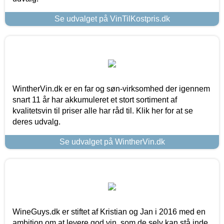
Se udvalget på VinTilKostpris.dk
WintherVin.dk er en far og søn-virksomhed der igennem
snart 11 år har akkumuleret et stort sortiment af
kvalitetsvin til priser alle har råd til. Klik her for at se
deres udvalg.
Se udvalget på WintherVin.dk
WineGuys.dk er stiftet af Kristian og Jan i 2016 med en
ambition om at levere god vin, som de selv kan stå inde