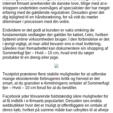
internet firmaet anerkender de danske love, tillige med at e-
shoppen undertiden overvåges af specialister der har meget
erfaring med de gældende regulativer. Desuden giver det
dig lejlighed til en håndsrækning, for så vidt du møder
dilemmaer i processen med din ordre.
Endvidere er det godt at kunden er vaks omkring de
fundamentale vedtægter der gælder for købet, f.eks. hvilken
bytteret online virksomheden bruger. I den forbindelse er det
i øvrigt vigtigt, at man altid bevarer ens e-mail kvittering,
således man fremadrettet kan dokumentere sin shopping af
Sommerfugl fjer – Hvid – 10 cm, hvad end du søger
produkter til en dreng eller pige.
Trustpilot præsterer flere stabile muligheder for at udforske
mange eksisterende forbrugeres kritik og herved er det
smart, at du gransker e-forretningens omtaler af Sommerfugl
fjer – Hvid – 10 cm forud for at du bestiller.
Facebook yder tilsvarende fuldstændig sikre muligheder for
at få indblik i e-firmaets popularitet. Desuden ses endda
webbutikker hvor det er muligt at offentliggøre en omtale af
deres køb, hvilket på samme måde kan udnyttes til at afveje