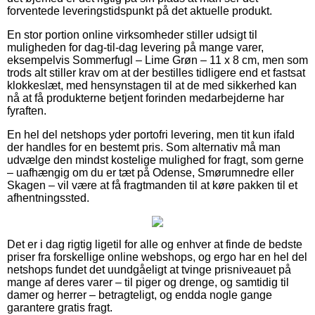
forventede leveringstidspunkt på det aktuelle produkt.
En stor portion online virksomheder stiller udsigt til
muligheden for dag-til-dag levering på mange varer,
eksempelvis Sommerfugl – Lime Grøn – 11 x 8 cm, men som
trods alt stiller krav om at der bestilles tidligere end et fastsat
klokkeslæt, med hensynstagen til at de med sikkerhed kan
nå at få produkterne betjent forinden medarbejderne har
fyraften.
En hel del netshops yder portofri levering, men tit kun ifald
der handles for en bestemt pris. Som alternativ må man
udvælge den mindst kostelige mulighed for fragt, som gerne
– uafhængig om du er tæt på Odense, Smørumnedre eller
Skagen – vil være at få fragtmanden til at køre pakken til et
afhentningssted.
Det er i dag rigtig ligetil for alle og enhver at finde de bedste
priser fra forskellige online webshops, og ergo har en hel del
netshops fundet det uundgåeligt at tvinge prisniveauet på
mange af deres varer – til piger og drenge, og samtidig til
damer og herrer – betragteligt, og endda nogle gange
garantere gratis fragt.