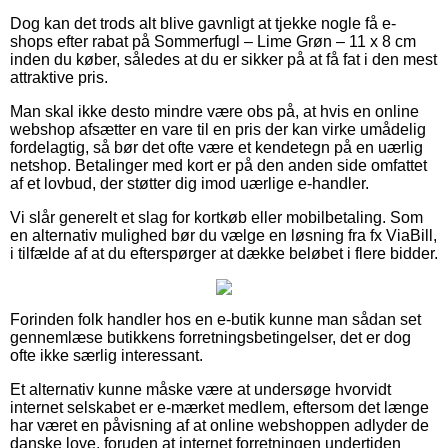
Dog kan det trods alt blive gavnligt at tjekke nogle få e-
shops efter rabat på Sommerfugl – Lime Grøn – 11 x 8 cm
inden du køber, således at du er sikker på at få fat i den mest
attraktive pris.
Man skal ikke desto mindre være obs på, at hvis en online
webshop afsætter en vare til en pris der kan virke umådelig
fordelagtig, så bør det ofte være et kendetegn på en uærlig
netshop. Betalinger med kort er på den anden side omfattet
af et lovbud, der støtter dig imod uærlige e-handler.
Vi slår generelt et slag for kortkøb eller mobilbetaling. Som
en alternativ mulighed bør du vælge en løsning fra fx ViaBill,
i tilfælde af at du efterspørger at dække beløbet i flere bidder.
Forinden folk handler hos en e-butik kunne man sådan set
gennemlæse butikkens forretningsbetingelser, det er dog
ofte ikke særlig interessant.
Et alternativ kunne måske være at undersøge hvorvidt
internet selskabet er e-mærket medlem, eftersom det længe
har været en påvisning af at online webshoppen adlyder de
danske love, foruden at internet forretningen undertiden