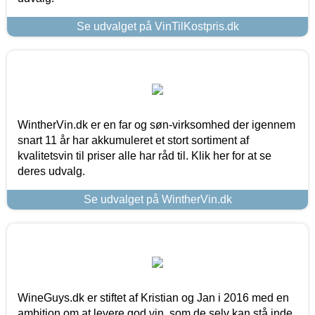
Se udvalget på VinTilKostpris.dk
WintherVin.dk er en far og søn-virksomhed der igennem
snart 11 år har akkumuleret et stort sortiment af
kvalitetsvin til priser alle har råd til. Klik her for at se
deres udvalg.
Se udvalget på WintherVin.dk
WineGuys.dk er stiftet af Kristian og Jan i 2016 med en
ambition om at levere god vin, som de selv kan stå inde