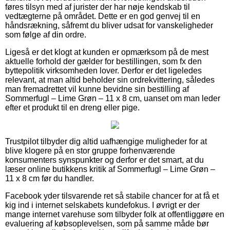
føres tilsyn med af jurister der har nøje kendskab til
vedtægterne på området. Dette er en god genvej til en
håndsrækning, såfremt du bliver udsat for vanskeligheder
som følge af din ordre.
Ligeså er det klogt at kunden er opmærksom på de mest
aktuelle forhold der gælder for bestillingen, som fx den
byttepolitik virksomheden lover. Derfor er det ligeledes
relevant, at man altid beholder sin ordrekvittering, således
man fremadrettet vil kunne bevidne sin bestilling af
Sommerfugl – Lime Grøn – 11 x 8 cm, uanset om man leder
efter et produkt til en dreng eller pige.
Trustpilot tilbyder dig altid uafhængige muligheder for at
blive klogere på en stor gruppe forhenværende
konsumenters synspunkter og derfor er det smart, at du
læser online butikkens kritik af Sommerfugl – Lime Grøn –
11 x 8 cm før du handler.
Facebook yder tilsvarende ret så stabile chancer for at få et
kig ind i internet selskabets kundefokus. I øvrigt er der
mange internet varehuse som tilbyder folk at offentliggøre en
evaluering af købsoplevelsen, som på samme måde bør