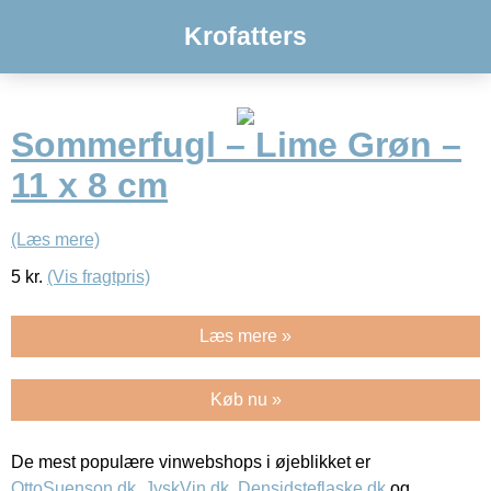
Krofatters
Sommerfugl – Lime Grøn –
11 x 8 cm
(Læs mere)
5
kr.
(Vis fragtpris)
Læs mere »
Køb nu »
De mest populære vinwebshops i øjeblikket er
OttoSuenson.dk
,
JyskVin.dk
,
Densidsteflaske.dk
og