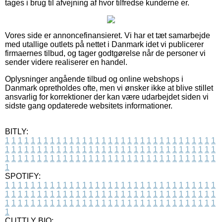
tages i brug til afvejning af hvor tilfredse kunderne er.
Vores side er annoncefinansieret. Vi har et tæt samarbejde
med utallige outlets på nettet i Danmark idet vi publicerer
firmaernes tilbud, og tager godtgørelse når de personer vi
sender videre realiserer en handel.
Oplysninger angående tilbud og online webshops i
Danmark opretholdes ofte, men vi ønsker ikke at blive stillet
ansvarlig for korrektioner der kan være udarbejdet siden vi
sidste gang opdaterede websitets informationer.
BITLY:
1
1
1
1
1
1
1
1
1
1
1
1
1
1
1
1
1
1
1
1
1
1
1
1
1
1
1
1
1
1
1
1
1
1
1
1
1
1
1
1
1
1
1
1
1
1
1
1
1
1
1
1
1
1
1
1
1
1
1
1
1
1
1
1
1
1
1
1
1
1
1
1
1
1
1
1
1
1
1
1
1
1
1
1
1
1
1
1
1
1
1
1
1
1
1
1
1
1
1
1
SPOTIFY:
1
1
1
1
1
1
1
1
1
1
1
1
1
1
1
1
1
1
1
1
1
1
1
1
1
1
1
1
1
1
1
1
1
1
1
1
1
1
1
1
1
1
1
1
1
1
1
1
1
1
1
1
1
1
1
1
1
1
1
1
1
1
1
1
1
1
1
1
1
1
1
1
1
1
1
1
1
1
1
1
1
1
1
1
1
1
1
1
1
1
1
1
1
1
1
1
1
1
1
1
CUTTLY BIO: