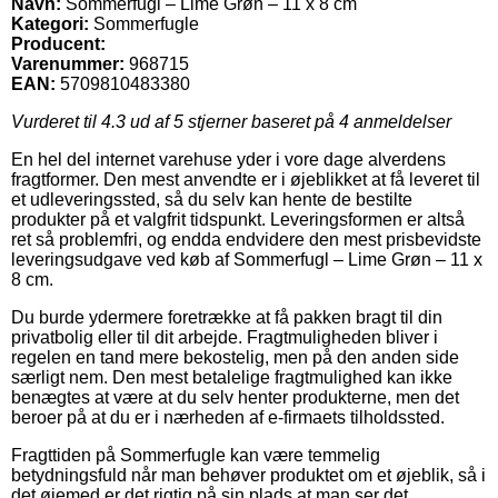
Navn:
Sommerfugl – Lime Grøn – 11 x 8 cm
Kategori:
Sommerfugle
Producent:
Varenummer:
968715
EAN:
5709810483380
Vurderet til
4.3
ud af 5 stjerner baseret på
4
anmeldelser
En hel del internet varehuse yder i vore dage alverdens
fragtformer. Den mest anvendte er i øjeblikket at få leveret til
et udleveringssted, så du selv kan hente de bestilte
produkter på et valgfrit tidspunkt. Leveringsformen er altså
ret så problemfri, og endda endvidere den mest prisbevidste
leveringsudgave ved køb af Sommerfugl – Lime Grøn – 11 x
8 cm.
Du burde ydermere foretrække at få pakken bragt til din
privatbolig eller til dit arbejde. Fragtmuligheden bliver i
regelen en tand mere bekostelig, men på den anden side
særligt nem. Den mest betalelige fragtmulighed kan ikke
benægtes at være at du selv henter produkterne, men det
beroer på at du er i nærheden af e-firmaets tilholdssted.
Fragttiden på Sommerfugle kan være temmelig
betydningsfuld når man behøver produktet om et øjeblik, så i
det øjemed er det rigtig på sin plads at man ser det