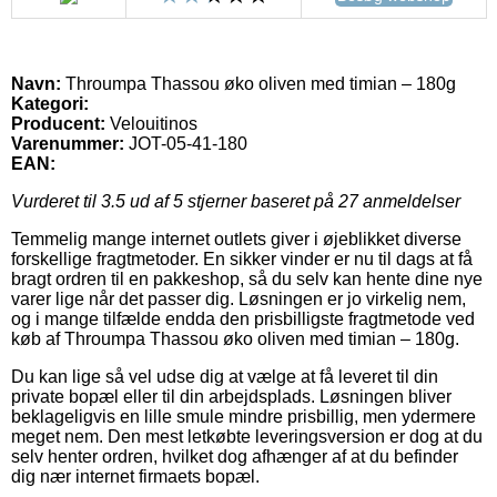
Navn:
Throumpa Thassou øko oliven med timian – 180g
Kategori:
Producent:
Velouitinos
Varenummer:
JOT-05-41-180
EAN:
Vurderet til
3.5
ud af 5 stjerner baseret på
27
anmeldelser
Temmelig mange internet outlets giver i øjeblikket diverse
forskellige fragtmetoder. En sikker vinder er nu til dags at få
bragt ordren til en pakkeshop, så du selv kan hente dine nye
varer lige når det passer dig. Løsningen er jo virkelig nem,
og i mange tilfælde endda den prisbilligste fragtmetode ved
køb af Throumpa Thassou øko oliven med timian – 180g.
Du kan lige så vel udse dig at vælge at få leveret til din
private bopæl eller til din arbejdsplads. Løsningen bliver
beklageligvis en lille smule mindre prisbillig, men ydermere
meget nem. Den mest letkøbte leveringsversion er dog at du
selv henter ordren, hvilket dog afhænger af at du befinder
dig nær internet firmaets bopæl.