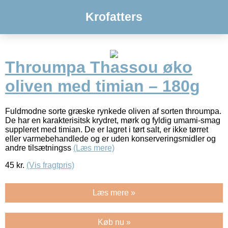
Krofatters
Throumpa Thassou øko
oliven med timian – 180g
Fuldmodne sorte græske rynkede oliven af sorten throumpa.
De har en karakterisitsk krydret, mørk og fyldig umami-smag
suppleret med timian. De er lagret i tørt salt, er ikke tørret
eller varmebehandlede og er uden konserveringsmidler og
andre tilsætningss
(Læs mere)
45
kr.
(Vis fragtpris)
Læs mere »
Køb nu »