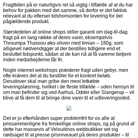
Fragttiden på er naturligvis ret så vigtig i tilfælde af at du har
behov for pakken med det samme, så derfor er det faktisk
relevant at du efterser tidshorisonten for levering for det
pågældende produkt.
Størstedelen af online shops stiller garanti om dag-til-dag
fragt på en lang række af deres varer, eksempelvis
Throumpa Thassou øko oliven med timian – 180g, som
alligevel nødvendiggør at der bestilles tidligere end et
besluttet tidspunkt, sådan at de kan nå at få varerne betjent
inden medarbejderne får fri.
Nogle internet webshops præsterer fragt uden gebyr, men
ofte kræves det at du bestiller for et konkret beløb.
Derudover skal man gribe den mest letkøbte
leveringsløsning, hvilket i de fleste tilfælde – uden hensyn til
om man befinder sig ved Aarhus, Odder eller Slangerup – vil
blive at få dem til at bringe dine varer til et udleveringssted.
Det er jo efterhånden super problemfrit for os alle at
prissammenligne fra forskellige online shops, og på grund af
dette har massevis af Velouitinos webbutikker set sig
nødsaget til at presse prisniveauet på deres produkter – til