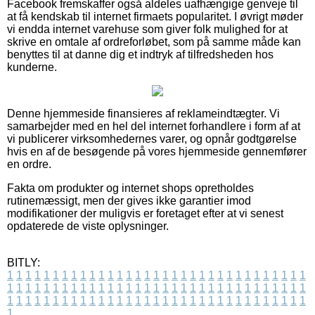
Facebook fremskaffer også aldeles uafhængige genveje til
at få kendskab til internet firmaets popularitet. I øvrigt møder
vi endda internet varehuse som giver folk mulighed for at
skrive en omtale af ordreforløbet, som på samme måde kan
benyttes til at danne dig et indtryk af tilfredsheden hos
kunderne.
Denne hjemmeside finansieres af reklameindtægter. Vi
samarbejder med en hel del internet forhandlere i form af at
vi publicerer virksomhedernes varer, og opnår godtgørelse
hvis en af de besøgende på vores hjemmeside gennemfører
en ordre.
Fakta om produkter og internet shops opretholdes
rutinemæssigt, men der gives ikke garantier imod
modifikationer der muligvis er foretaget efter at vi senest
opdaterede de viste oplysninger.
BITLY:
1
1
1
1
1
1
1
1
1
1
1
1
1
1
1
1
1
1
1
1
1
1
1
1
1
1
1
1
1
1
1
1
1
1
1
1
1
1
1
1
1
1
1
1
1
1
1
1
1
1
1
1
1
1
1
1
1
1
1
1
1
1
1
1
1
1
1
1
1
1
1
1
1
1
1
1
1
1
1
1
1
1
1
1
1
1
1
1
1
1
1
1
1
1
1
1
1
1
1
1