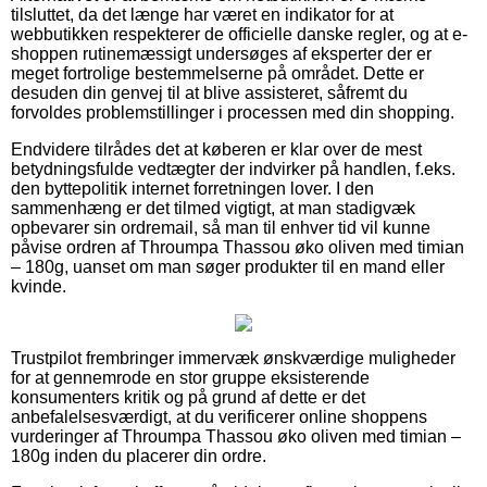
tilsluttet, da det længe har været en indikator for at
webbutikken respekterer de officielle danske regler, og at e-
shoppen rutinemæssigt undersøges af eksperter der er
meget fortrolige bestemmelserne på området. Dette er
desuden din genvej til at blive assisteret, såfremt du
forvoldes problemstillinger i processen med din shopping.
Endvidere tilrådes det at køberen er klar over de mest
betydningsfulde vedtægter der indvirker på handlen, f.eks.
den byttepolitik internet forretningen lover. I den
sammenhæng er det tilmed vigtigt, at man stadigvæk
opbevarer sin ordremail, så man til enhver tid vil kunne
påvise ordren af Throumpa Thassou øko oliven med timian
– 180g, uanset om man søger produkter til en mand eller
kvinde.
Trustpilot frembringer immervæk ønskværdige muligheder
for at gennemrode en stor gruppe eksisterende
konsumenters kritik og på grund af dette er det
anbefalelsesværdigt, at du verificerer online shoppens
vurderinger af Throumpa Thassou øko oliven med timian –
180g inden du placerer din ordre.