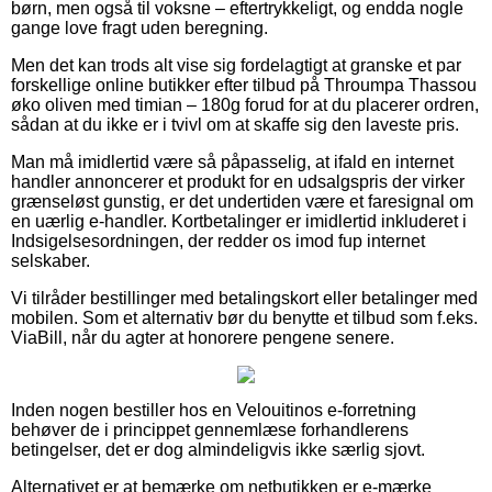
børn, men også til voksne – eftertrykkeligt, og endda nogle
gange love fragt uden beregning.
Men det kan trods alt vise sig fordelagtigt at granske et par
forskellige online butikker efter tilbud på Throumpa Thassou
øko oliven med timian – 180g forud for at du placerer ordren,
sådan at du ikke er i tvivl om at skaffe sig den laveste pris.
Man må imidlertid være så påpasselig, at ifald en internet
handler annoncerer et produkt for en udsalgspris der virker
grænseløst gunstig, er det undertiden være et faresignal om
en uærlig e-handler. Kortbetalinger er imidlertid inkluderet i
Indsigelsesordningen, der redder os imod fup internet
selskaber.
Vi tilråder bestillinger med betalingskort eller betalinger med
mobilen. Som et alternativ bør du benytte et tilbud som f.eks.
ViaBill, når du agter at honorere pengene senere.
Inden nogen bestiller hos en Velouitinos e-forretning
behøver de i princippet gennemlæse forhandlerens
betingelser, det er dog almindeligvis ikke særlig sjovt.
Alternativet er at bemærke om netbutikken er e-mærke