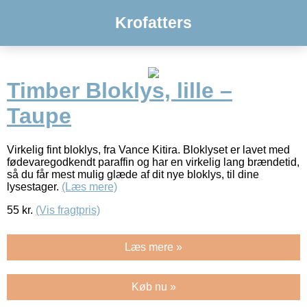
Krofatters
Timber Bloklys, lille –
Taupe
Virkelig fint bloklys, fra Vance Kitira. Bloklyset er lavet med
fødevaregodkendt paraffin og har en virkelig lang brændetid,
så du får mest mulig glæde af dit nye bloklys, til dine
lysestager.
(Læs mere)
55
kr.
(Vis fragtpris)
Læs mere »
Køb nu »