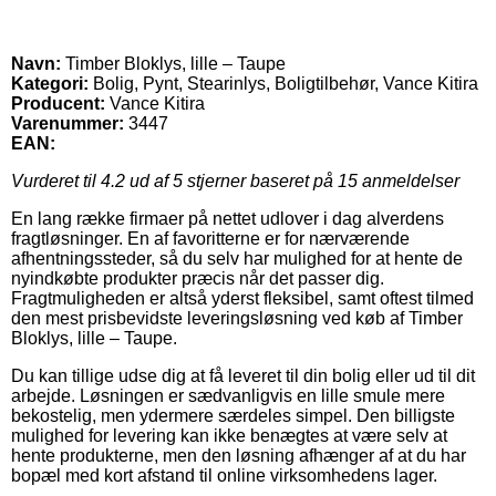
Navn:
Timber Bloklys, lille – Taupe
Kategori:
Bolig, Pynt, Stearinlys, Boligtilbehør, Vance Kitira
Producent:
Vance Kitira
Varenummer:
3447
EAN:
Vurderet til
4.2
ud af 5 stjerner baseret på
15
anmeldelser
En lang række firmaer på nettet udlover i dag alverdens
fragtløsninger. En af favoritterne er for nærværende
afhentningssteder, så du selv har mulighed for at hente de
nyindkøbte produkter præcis når det passer dig.
Fragtmuligheden er altså yderst fleksibel, samt oftest tilmed
den mest prisbevidste leveringsløsning ved køb af Timber
Bloklys, lille – Taupe.
Du kan tillige udse dig at få leveret til din bolig eller ud til dit
arbejde. Løsningen er sædvanligvis en lille smule mere
bekostelig, men ydermere særdeles simpel. Den billigste
mulighed for levering kan ikke benægtes at være selv at
hente produkterne, men den løsning afhænger af at du har
bopæl med kort afstand til online virksomhedens lager.