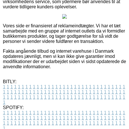
virksomhedens service, som ydermere bør anvendes til at
vurdere tidligere kunders oplevelser.
Vores side er finansieret af reklameindtægter. Vi har et tæt
samarbejde med en gruppe af internet outlets da vi formidler
butikkernes produkter, og tager godtgørelse for så vidt de
personer vi sender videre fuldfører en transaktion.
Fakta angående tilbud og internet varehuse i Danmark
opdateres jævnligt, men vi kan ikke give garantier imod
modifikationer der er udarbejdet siden vi sidst opdaterede de
anvendte informationer.
BITLY:
1
1
1
1
1
1
1
1
1
1
1
1
1
1
1
1
1
1
1
1
1
1
1
1
1
1
1
1
1
1
1
1
1
1
1
1
1
1
1
1
1
1
1
1
1
1
1
1
1
1
1
1
1
1
1
1
1
1
1
1
1
1
1
1
1
1
1
1
1
1
1
1
1
1
1
1
1
1
1
1
1
1
1
1
1
1
1
1
1
1
1
1
1
1
1
1
1
1
1
1
SPOTIFY:
1
1
1
1
1
1
1
1
1
1
1
1
1
1
1
1
1
1
1
1
1
1
1
1
1
1
1
1
1
1
1
1
1
1
1
1
1
1
1
1
1
1
1
1
1
1
1
1
1
1
1
1
1
1
1
1
1
1
1
1
1
1
1
1
1
1
1
1
1
1
1
1
1
1
1
1
1
1
1
1
1
1
1
1
1
1
1
1
1
1
1
1
1
1
1
1
1
1
1
1