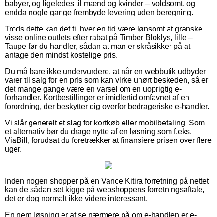
babyer, og ligeledes til mænd og kvinder – voldsomt, og
endda nogle gange frembyde levering uden beregning.
Trods dette kan det til hver en tid være lønsomt at granske
visse online outlets efter rabat på Timber Bloklys, lille –
Taupe før du handler, sådan at man er skråsikker på at
antage den mindst kostelige pris.
Du må bare ikke undervurdere, at når en webbutik udbyder
varer til salg for en pris som kan virke uhørt beskeden, så er
det mange gange være en varsel om en uoprigtig e-
forhandler. Kortbestillinger er imidlertid omfavnet af en
forordning, der beskytter dig overfor bedrageriske e-handler.
Vi slår generelt et slag for kortkøb eller mobilbetaling. Som
et alternativ bør du drage nytte af en løsning som f.eks.
ViaBill, forudsat du foretrækker at finansiere prisen over flere
uger.
Inden nogen shopper på en Vance Kitira forretning på nettet
kan de sådan set kigge på webshoppens forretningsaftale,
det er dog normalt ikke videre interessant.
En nem løsning er at se nærmere på om e-handlen er e-