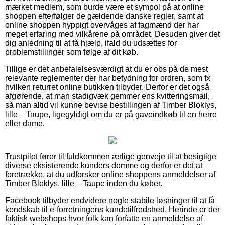
mærket medlem, som burde være et sympol på at online
shoppen efterfølger de gældende danske regler, samt at
online shoppen hyppigt overvåges af fagmænd der har
meget erfaring med vilkårene på området. Desuden giver det
dig anledning til at få hjælp, ifald du udsættes for
problemstillinger som følge af dit køb.
Tillige er det anbefalelsesværdigt at du er obs på de mest
relevante reglementer der har betydning for ordren, som fx
hvilken returret online butikken tilbyder. Derfor er det også
afgørende, at man stadigvæk gemmer ens kvitteringsmail,
så man altid vil kunne bevise bestillingen af Timber Bloklys,
lille – Taupe, ligegyldigt om du er på gaveindkøb til en herre
eller dame.
Trustpilot fører til fuldkommen ærlige genveje til at besigtige
diverse eksisterende kunders domme og derfor er det at
foretrække, at du udforsker online shoppens anmeldelser af
Timber Bloklys, lille – Taupe inden du køber.
Facebook tilbyder endvidere nogle stabile løsninger til at få
kendskab til e-forretningens kundetilfredshed. Herinde er der
faktisk webshops hvor folk kan forfatte en anmeldelse af