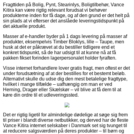
Fragttiden på Bolig, Pynt, Stearinlys, Boligtilbehør, Vance
Kitira kan være rigtig relevant forudsat vi behøver
produkterne inden for få dage, og af den grund er det helt på
sin plads at vi efterser det anslåede leveringstidspunkt på
det aktuelle produkt.
Masser af e-handler byder på 1 dags levering på masser af
produkter, eksempelvis Timber Bloklys, lille – Taupe, men
husk at det er påkrævet at du bestiller tidligere end et
konkret tidspunkt, så de har udsigt til at kunne nå at få
pakken fikset forinden lagerpersonalet holder fyraften.
Visse internet forhandlere lover gratis fragt, men oftest er det
under forudsætning af at der bestilles for et bestemt beløb.
Alternativt skulle du udse dig den mest betalelige fragttype,
hvilket i mange tilfælde – uafhængig om man er ved
Herning, Dragør eller Skælskør – vil blive at få dem til at
køre din ordre til et udleveringssted.
Det er rigtig ligetil for almindelige dødelige at søge sig frem
til priser i blandt diverse netbutikker, og derved har de fleste
Vance Kitira internet selskaber i Danmark set sig tvunget til
at reducere salgsværdien på deres produkter – til børn og