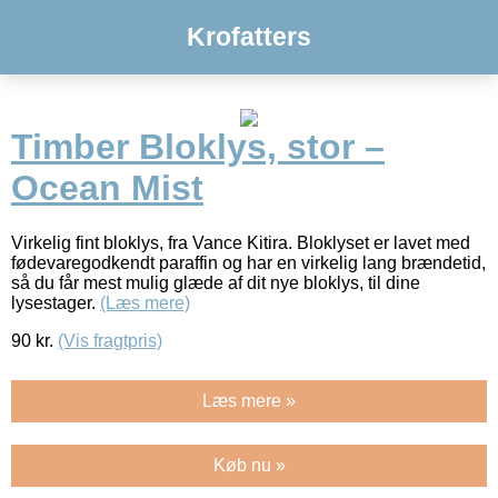
Krofatters
Timber Bloklys, stor –
Ocean Mist
Virkelig fint bloklys, fra Vance Kitira. Bloklyset er lavet med
fødevaregodkendt paraffin og har en virkelig lang brændetid,
så du får mest mulig glæde af dit nye bloklys, til dine
lysestager.
(Læs mere)
90
kr.
(Vis fragtpris)
Læs mere »
Køb nu »