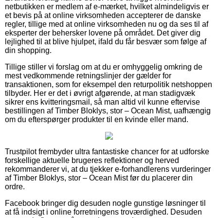
netbutikken er medlem af e-mærket, hvilket almindeligvis er
et bevis på at online virksomheden accepterer de danske
regler, tillige med at online virksomheden nu og da ses til af
eksperter der behersker lovene på området. Det giver dig
lejlighed til at blive hjulpet, ifald du får besvær som følge af
din shopping.
Tillige stiller vi forslag om at du er omhyggelig omkring de
mest vedkommende retningslinjer der gælder for
transaktionen, som for eksempel den returpolitik netshoppen
tilbyder. Her er det i øvrigt afgørende, at man stadigvæk
sikrer ens kvitteringsmail, så man altid vil kunne eftervise
bestillingen af Timber Bloklys, stor – Ocean Mist, uafhængig
om du efterspørger produkter til en kvinde eller mand.
Trustpilot frembyder ultra fantastiske chancer for at udforske
forskellige aktuelle brugeres reflektioner og herved
rekommanderer vi, at du tjekker e-forhandlerens vurderinger
af Timber Bloklys, stor – Ocean Mist før du placerer din
ordre.
Facebook bringer dig desuden nogle gunstige løsninger til
at få indsigt i online forretningens troværdighed. Desuden