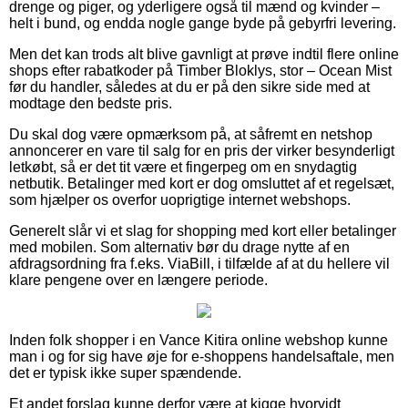
drenge og piger, og yderligere også til mænd og kvinder –
helt i bund, og endda nogle gange byde på gebyrfri levering.
Men det kan trods alt blive gavnligt at prøve indtil flere online
shops efter rabatkoder på Timber Bloklys, stor – Ocean Mist
før du handler, således at du er på den sikre side med at
modtage den bedste pris.
Du skal dog være opmærksom på, at såfremt en netshop
annoncerer en vare til salg for en pris der virker besynderligt
letkøbt, så er det tit være et fingerpeg om en snydagtig
netbutik. Betalinger med kort er dog omsluttet af et regelsæt,
som hjælper os overfor uoprigtige internet webshops.
Generelt slår vi et slag for shopping med kort eller betalinger
med mobilen. Som alternativ bør du drage nytte af en
afdragsordning fra f.eks. ViaBill, i tilfælde af at du hellere vil
klare pengene over en længere periode.
Inden folk shopper i en Vance Kitira online webshop kunne
man i og for sig have øje for e-shoppens handelsaftale, men
det er typisk ikke super spændende.
Et andet forslag kunne derfor være at kigge hvorvidt