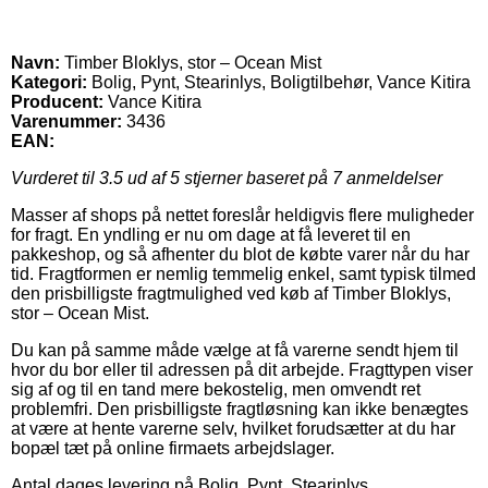
Navn:
Timber Bloklys, stor – Ocean Mist
Kategori:
Bolig, Pynt, Stearinlys, Boligtilbehør, Vance Kitira
Producent:
Vance Kitira
Varenummer:
3436
EAN:
Vurderet til
3.5
ud af 5 stjerner baseret på
7
anmeldelser
Masser af shops på nettet foreslår heldigvis flere muligheder
for fragt. En yndling er nu om dage at få leveret til en
pakkeshop, og så afhenter du blot de købte varer når du har
tid. Fragtformen er nemlig temmelig enkel, samt typisk tilmed
den prisbilligste fragtmulighed ved køb af Timber Bloklys,
stor – Ocean Mist.
Du kan på samme måde vælge at få varerne sendt hjem til
hvor du bor eller til adressen på dit arbejde. Fragttypen viser
sig af og til en tand mere bekostelig, men omvendt ret
problemfri. Den prisbilligste fragtløsning kan ikke benægtes
at være at hente varerne selv, hvilket forudsætter at du har
bopæl tæt på online firmaets arbejdslager.
Antal dages levering på Bolig, Pynt, Stearinlys,