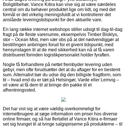
Boligtilbehør, Vance Kitira kan vise sig at være særdeles
central om du behøver produktet lige om lidt, og med det
formål er det virkelig meningsfuldt at vi kontrollerer det
anslåede leveringstidspunkt for den aktuelle vare.
En lang række internet webshops stiller udsigt til dag-til-dag
fragt på de fleste varenumre, eksempelvis Timber Bloklys,
stor – Ocean Mist, men vær obs på at det nødvendiggør at
bestillingen anbringes forud for et givent tidspunkt, med
hensynstagen til at de med sikkerhed kan nå at få varen
distribueret forinden logistikpersonalet holder fyraften.
Nogle få forhandlere på nettet frembyder levering uden
gebyr, men ofte forudsætter det at du aftager for en bestemt
sum. Alternativt bør du udse dig den billigste fragtform, som
tit – hvad end du er tæt på Helsingør, Varde eller Lemvig –
vil være at få dem til at bringe din pakke til et
afhentningssted.
Det har vist sig at være vældig overkommeligt for
internetbrugere at søge information om priser hos diverse
online firmaer, og så har flertallet af Vance Kitira e-firmaer
set sig tvunget til at tvinge salgspriserne på produkterne – til