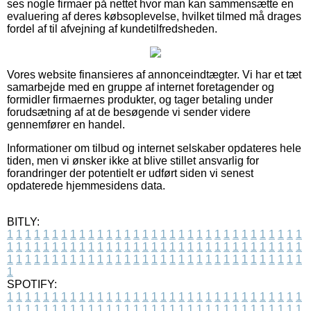
ses nogle firmaer på nettet hvor man kan sammensætte en
evaluering af deres købsoplevelse, hvilket tilmed må drages
fordel af til afvejning af kundetilfredsheden.
Vores website finansieres af annonceindtægter. Vi har et tæt
samarbejde med en gruppe af internet foretagender og
formidler firmaernes produkter, og tager betaling under
forudsætning af at de besøgende vi sender videre
gennemfører en handel.
Informationer om tilbud og internet selskaber opdateres hele
tiden, men vi ønsker ikke at blive stillet ansvarlig for
forandringer der potentielt er udført siden vi senest
opdaterede hjemmesidens data.
BITLY:
1
1
1
1
1
1
1
1
1
1
1
1
1
1
1
1
1
1
1
1
1
1
1
1
1
1
1
1
1
1
1
1
1
1
1
1
1
1
1
1
1
1
1
1
1
1
1
1
1
1
1
1
1
1
1
1
1
1
1
1
1
1
1
1
1
1
1
1
1
1
1
1
1
1
1
1
1
1
1
1
1
1
1
1
1
1
1
1
1
1
1
1
1
1
1
1
1
1
1
1
SPOTIFY:
1
1
1
1
1
1
1
1
1
1
1
1
1
1
1
1
1
1
1
1
1
1
1
1
1
1
1
1
1
1
1
1
1
1
1
1
1
1
1
1
1
1
1
1
1
1
1
1
1
1
1
1
1
1
1
1
1
1
1
1
1
1
1
1
1
1