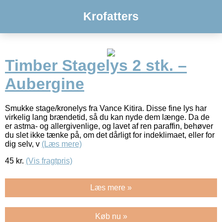
Krofatters
Timber Stagelys 2 stk. –
Aubergine
Smukke stage/kronelys fra Vance Kitira. Disse fine lys har
virkelig lang brændetid, så du kan nyde dem længe. Da de
er astma- og allergivenlige, og lavet af ren paraffin, behøver
du slet ikke tænke på, om det dårligt for indeklimaet, eller for
dig selv, v
(Læs mere)
45
kr.
(Vis fragtpris)
Læs mere »
Køb nu »