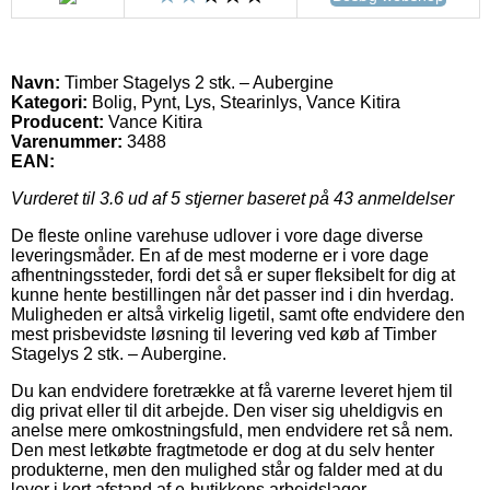
Navn:
Timber Stagelys 2 stk. – Aubergine
Kategori:
Bolig, Pynt, Lys, Stearinlys, Vance Kitira
Producent:
Vance Kitira
Varenummer:
3488
EAN:
Vurderet til
3.6
ud af 5 stjerner baseret på
43
anmeldelser
De fleste online varehuse udlover i vore dage diverse
leveringsmåder. En af de mest moderne er i vore dage
afhentningssteder, fordi det så er super fleksibelt for dig at
kunne hente bestillingen når det passer ind i din hverdag.
Muligheden er altså virkelig ligetil, samt ofte endvidere den
mest prisbevidste løsning til levering ved køb af Timber
Stagelys 2 stk. – Aubergine.
Du kan endvidere foretrække at få varerne leveret hjem til
dig privat eller til dit arbejde. Den viser sig uheldigvis en
anelse mere omkostningsfuld, men endvidere ret så nem.
Den mest letkøbte fragtmetode er dog at du selv henter
produkterne, men den mulighed står og falder med at du
lever i kort afstand af e-butikkens arbejdslager.