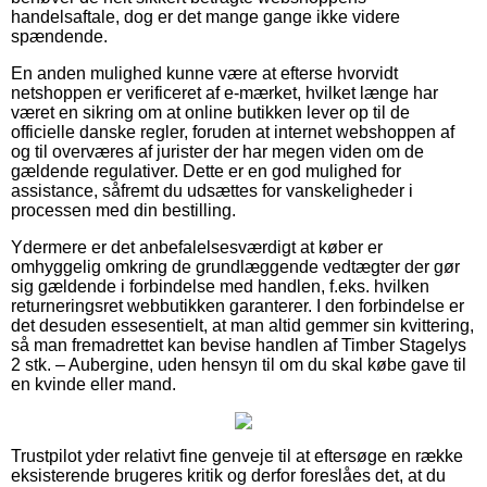
handelsaftale, dog er det mange gange ikke videre
spændende.
En anden mulighed kunne være at efterse hvorvidt
netshoppen er verificeret af e-mærket, hvilket længe har
været en sikring om at online butikken lever op til de
officielle danske regler, foruden at internet webshoppen af
og til overværes af jurister der har megen viden om de
gældende regulativer. Dette er en god mulighed for
assistance, såfremt du udsættes for vanskeligheder i
processen med din bestilling.
Ydermere er det anbefalelsesværdigt at køber er
omhyggelig omkring de grundlæggende vedtægter der gør
sig gældende i forbindelse med handlen, f.eks. hvilken
returneringsret webbutikken garanterer. I den forbindelse er
det desuden essesentielt, at man altid gemmer sin kvittering,
så man fremadrettet kan bevise handlen af Timber Stagelys
2 stk. – Aubergine, uden hensyn til om du skal købe gave til
en kvinde eller mand.
Trustpilot yder relativt fine genveje til at eftersøge en række
eksisterende brugeres kritik og derfor foreslåes det, at du