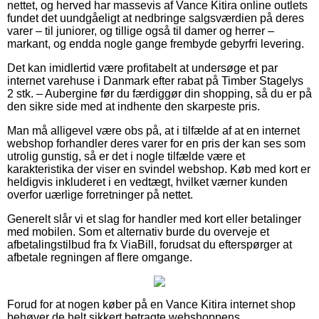
nettet, og herved har massevis af Vance Kitira online outlets
fundet det uundgåeligt at nedbringe salgsværdien på deres
varer – til juniorer, og tillige også til damer og herrer –
markant, og endda nogle gange frembyde gebyrfri levering.
Det kan imidlertid være profitabelt at undersøge et par
internet varehuse i Danmark efter rabat på Timber Stagelys
2 stk. – Aubergine før du færdiggør din shopping, så du er på
den sikre side med at indhente den skarpeste pris.
Man må alligevel være obs på, at i tilfælde af at en internet
webshop forhandler deres varer for en pris der kan ses som
utrolig gunstig, så er det i nogle tilfælde være et
karakteristika der viser en svindel webshop. Køb med kort er
heldigvis inkluderet i en vedtægt, hvilket værner kunden
overfor uærlige forretninger på nettet.
Generelt slår vi et slag for handler med kort eller betalinger
med mobilen. Som et alternativ burde du overveje et
afbetalingstilbud fra fx ViaBill, forudsat du efterspørger at
afbetale regningen af flere omgange.
Forud for at nogen køber på en Vance Kitira internet shop
behøver de helt sikkert betragte webshoppens