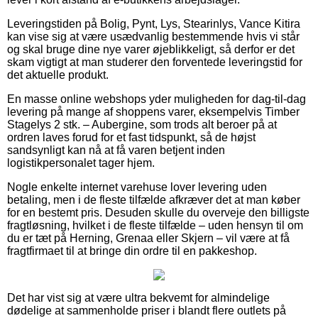
Leveringstiden på Bolig, Pynt, Lys, Stearinlys, Vance Kitira
kan vise sig at være usædvanlig bestemmende hvis vi står
og skal bruge dine nye varer øjeblikkeligt, så derfor er det
skam vigtigt at man studerer den forventede leveringstid for
det aktuelle produkt.
En masse online webshops yder muligheden for dag-til-dag
levering på mange af shoppens varer, eksempelvis Timber
Stagelys 2 stk. – Aubergine, som trods alt beroer på at
ordren laves forud for et fast tidspunkt, så de højst
sandsynligt kan nå at få varen betjent inden
logistikpersonalet tager hjem.
Nogle enkelte internet varehuse lover levering uden
betaling, men i de fleste tilfælde afkræver det at man køber
for en bestemt pris. Desuden skulle du overveje den billigste
fragtløsning, hvilket i de fleste tilfælde – uden hensyn til om
du er tæt på Herning, Grenaa eller Skjern – vil være at få
fragtfirmaet til at bringe din ordre til en pakkeshop.
Det har vist sig at være ultra bekvemt for almindelige
dødelige at sammenholde priser i blandt flere outlets på