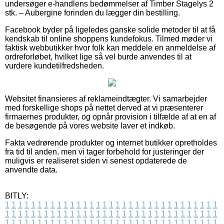
undersøger e-handlens bedømmelser af Timber Stagelys 2
stk. – Aubergine forinden du lægger din bestilling.
Facebook byder på ligeledes ganske solide metoder til at få
kendskab til online shoppens kundefokus. Tilmed møder vi
faktisk webbutikker hvor folk kan meddele en anmeldelse af
ordreforløbet, hvilket lige så vel burde anvendes til at
vurdere kundetilfredsheden.
Websitet finansieres af reklameindtægter. Vi samarbejder
med forskellige shops på nettet derved at vi præsenterer
firmaernes produkter, og opnår provision i tilfælde af at en af
de besøgende på vores website laver et indkøb.
Fakta vedrørende produkter og internet butikker opretholdes
fra tid til anden, men vi tager forbehold for justeringer der
muligvis er realiseret siden vi senest opdaterede de
anvendte data.
BITLY:
1
1
1
1
1
1
1
1
1
1
1
1
1
1
1
1
1
1
1
1
1
1
1
1
1
1
1
1
1
1
1
1
1
1
1
1
1
1
1
1
1
1
1
1
1
1
1
1
1
1
1
1
1
1
1
1
1
1
1
1
1
1
1
1
1
1
1
1
1
1
1
1
1
1
1
1
1
1
1
1
1
1
1
1
1
1
1
1
1
1
1
1
1
1
1
1
1
1
1