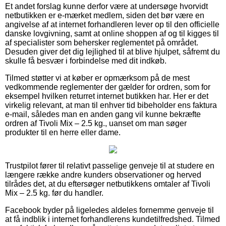
Et andet forslag kunne derfor være at undersøge hvorvidt
netbutikken er e-mærket medlem, siden det bør være en
angivelse af at internet forhandleren lever op til den officielle
danske lovgivning, samt at online shoppen af og til kigges til
af specialister som behersker reglementet på området.
Desuden giver det dig lejlighed til at blive hjulpet, såfremt du
skulle få besvær i forbindelse med dit indkøb.
Tilmed støtter vi at køber er opmærksom på de mest
vedkommende reglementer der gælder for ordren, som for
eksempel hvilken returret internet butikken har. Her er det
virkelig relevant, at man til enhver tid bibeholder ens faktura
e-mail, således man en anden gang vil kunne bekræfte
ordren af Tivoli Mix – 2.5 kg., uanset om man søger
produkter til en herre eller dame.
Trustpilot fører til relativt passelige genveje til at studere en
længere række andre kunders observationer og herved
tilrådes det, at du eftersøger netbutikkens omtaler af Tivoli
Mix – 2.5 kg. før du handler.
Facebook byder på ligeledes aldeles fornemme genveje til
at få indblik i internet forhandlerens kundetilfredshed. Tilmed