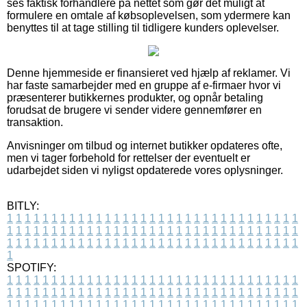
ses faktisk forhandlere på nettet som gør det muligt at
formulere en omtale af købsoplevelsen, som ydermere kan
benyttes til at tage stilling til tidligere kunders oplevelser.
Denne hjemmeside er finansieret ved hjælp af reklamer. Vi
har faste samarbejder med en gruppe af e-firmaer hvor vi
præsenterer butikkernes produkter, og opnår betaling
forudsat de brugere vi sender videre gennemfører en
transaktion.
Anvisninger om tilbud og internet butikker opdateres ofte,
men vi tager forbehold for rettelser der eventuelt er
udarbejdet siden vi nyligst opdaterede vores oplysninger.
BITLY:
1
1
1
1
1
1
1
1
1
1
1
1
1
1
1
1
1
1
1
1
1
1
1
1
1
1
1
1
1
1
1
1
1
1
1
1
1
1
1
1
1
1
1
1
1
1
1
1
1
1
1
1
1
1
1
1
1
1
1
1
1
1
1
1
1
1
1
1
1
1
1
1
1
1
1
1
1
1
1
1
1
1
1
1
1
1
1
1
1
1
1
1
1
1
1
1
1
1
1
1
SPOTIFY:
1
1
1
1
1
1
1
1
1
1
1
1
1
1
1
1
1
1
1
1
1
1
1
1
1
1
1
1
1
1
1
1
1
1
1
1
1
1
1
1
1
1
1
1
1
1
1
1
1
1
1
1
1
1
1
1
1
1
1
1
1
1
1
1
1
1
1
1
1
1
1
1
1
1
1
1
1
1
1
1
1
1
1
1
1
1
1
1
1
1
1
1
1
1
1
1
1
1
1