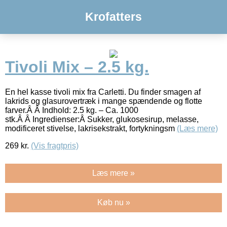
Krofatters
Tivoli Mix – 2.5 kg.
En hel kasse tivoli mix fra Carletti. Du finder smagen af
lakrids og glasurovertræk i mange spændende og flotte
farver.Â Â Indhold: 2.5 kg. – Ca. 1000
stk.Â Â Ingredienser:Â Sukker, glukosesirup, melasse,
modificeret stivelse, lakrisekstrakt, fortykningsm
(Læs mere)
269
kr.
(Vis fragtpris)
Læs mere »
Køb nu »