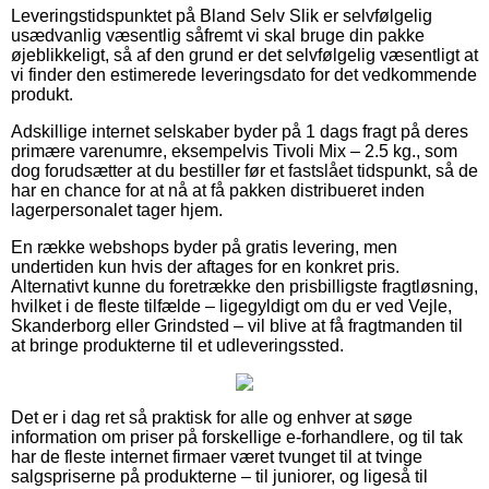
Leveringstidspunktet på Bland Selv Slik er selvfølgelig
usædvanlig væsentlig såfremt vi skal bruge din pakke
øjeblikkeligt, så af den grund er det selvfølgelig væsentligt at
vi finder den estimerede leveringsdato for det vedkommende
produkt.
Adskillige internet selskaber byder på 1 dags fragt på deres
primære varenumre, eksempelvis Tivoli Mix – 2.5 kg., som
dog forudsætter at du bestiller før et fastslået tidspunkt, så de
har en chance for at nå at få pakken distribueret inden
lagerpersonalet tager hjem.
En række webshops byder på gratis levering, men
undertiden kun hvis der aftages for en konkret pris.
Alternativt kunne du foretrække den prisbilligste fragtløsning,
hvilket i de fleste tilfælde – ligegyldigt om du er ved Vejle,
Skanderborg eller Grindsted – vil blive at få fragtmanden til
at bringe produkterne til et udleveringssted.
Det er i dag ret så praktisk for alle og enhver at søge
information om priser på forskellige e-forhandlere, og til tak
har de fleste internet firmaer været tvunget til at tvinge
salgspriserne på produkterne – til juniorer, og ligeså til