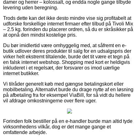
damer og herrer – kolossalt, og endda nogle gange tilbyde
levering uden beregning.
Trods dette kan det ikke desto mindre vise sig profitabelt at
udforske forskellige internet firmaer efter tilbud på Tivoli Mix
– 2.5 kg. forinden du placerer ordren, så du er skråsikker på
at opnå den mindst kostelige pris.
Du bør imidlertid være omhyggelig med, at såfremt en e-
butik udlover deres produkter til salg for en udsalgspris der
virker helt ekstremt tiltalende, burde det tit være et tegn på
en falsk internet webshop. Shopping med kort er heldigvis
inkluderet i et regelsæt, der forsvarer os imod uærlige
internet butikker.
Vi tilråder generelt køb med gængse betalingskort eller
mobilbetaling. Alternativt burde du drage nytte af en løsning
på afbetaling fra for eksempel ViaBill, for så vidt du hellere
vil afdrage omkostningerne over flere uger.
Forinden folk bestiller på en e-handler burde man altid tyde
virksomhedens vilkår, dog er det mange gange et
omfattende arbejde.