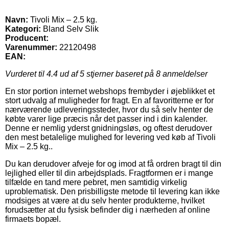
Navn:
Tivoli Mix – 2.5 kg.
Kategori:
Bland Selv Slik
Producent:
Varenummer:
22120498
EAN:
Vurderet til
4.4
ud af 5 stjerner baseret på
8
anmeldelser
En stor portion internet webshops frembyder i øjeblikket et
stort udvalg af muligheder for fragt. En af favoritterne er for
nærværende udleveringssteder, hvor du så selv henter de
købte varer lige præcis når det passer ind i din kalender.
Denne er nemlig yderst gnidningsløs, og oftest derudover
den mest betalelige mulighed for levering ved køb af Tivoli
Mix – 2.5 kg..
Du kan derudover afveje for og imod at få ordren bragt til din
lejlighed eller til din arbejdsplads. Fragtformen er i mange
tilfælde en tand mere pebret, men samtidig virkelig
uproblematisk. Den prisbilligste metode til levering kan ikke
modsiges at være at du selv henter produkterne, hvilket
forudsætter at du fysisk befinder dig i nærheden af online
firmaets bopæl.