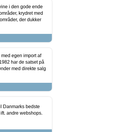
 vine i den gode ende
e områder, krydret med
 områder, der dukker
r med egen import af
i 1982 har de satset på
ønder med direkte salg
 til Danmarks bedste
 ift. andre webshops.