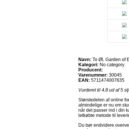
Navn:
To Øl, Garden of
Kategori:
No category
Producent:
Varenummer:
30045
EAN:
5711474007635
Vurderet til
4.8
ud af 5 st
Størstedelen af online f
almindelige er nu om stun
når det passer ind i din 
letkøbte metode til leve
Du bør endvidere overveje 