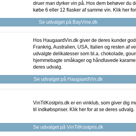
druer man dyrker vin på. Hos dem behøver du der
købe 6 eller 12 flasker af samme vin. Klik her fo
Se udvalget på BayVine.dk
Hos HaugaardVin.dk giver de deres kunder gode
Frankrig, Australien, USA, Italien og resten af v
udvalgte delikatesser som bl.a. chokolade, gourm
hjemmebagte småkager og håndlavede karameller
deres udvalg.
Se udvalget på HaugaardVin.dk
VinTilKostpris.dk er en vinklub, som giver dig m
til indkøbspriser. Klik her for at se deres udvalg.
Se udvalget på VinTilKostpris.dk