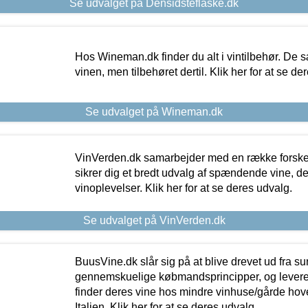
Se udvalget på Densidsteflaske.dk
Hos Wineman.dk finder du alt i vintilbehør. De s
vinen, men tilbehøret dertil. Klik her for at se de
Se udvalget på Wineman.dk
VinVerden.dk samarbejder med en række forskel
sikrer dig et bredt udvalg af spændende vine, de
vinoplevelser. Klik her for at se deres udvalg.
Se udvalget på VinVerden.dk
BuusVine.dk slår sig på at blive drevet ud fra s
gennemskuelige købmandsprincipper, og levere g
finder deres vine hos mindre vinhuse/gårde hove
Italien. Klik her for at se deres udvalg.