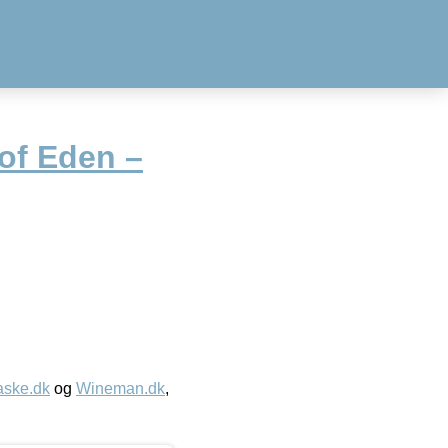
of Eden –
aske.dk
og
Wineman.dk
,