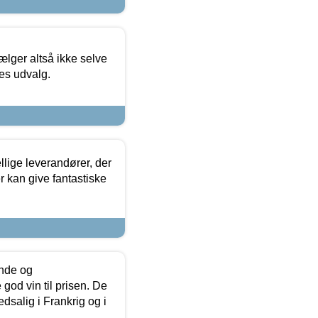
ælger altså ikke selve
res udvalg.
lige leverandører, der
r kan give fantastiske
unde og
od vin til prisen. De
dsalig i Frankrig og i