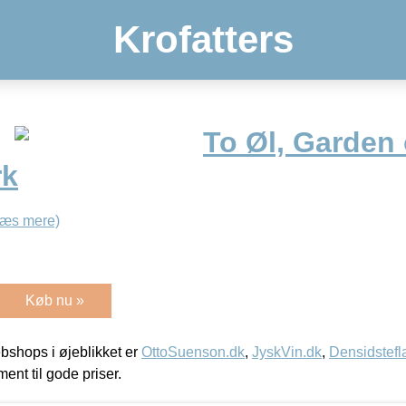
Krofatters
To Øl, Garden 
rk
Læs mere)
Køb nu »
shops i øjeblikket er
OttoSuenson.dk
,
JyskVin.dk
,
Densidstefl
ment til gode priser.