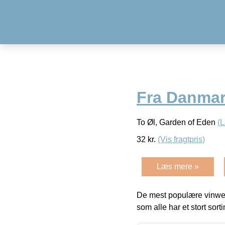
Fra Danma
To Øl, Garden of Eden
(
32
kr.
(Vis fragtpris)
Læs mere »
De mest populære vinweb
som alle har et stort sorti