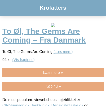
Krofatters
To Øl, The Germs Are
Coming – Fra Danmark
To Øl, The Germs Are Coming
(Læs mere)
94
kr.
(Vis fragtpris)
Læs mere »
Køb nu »
De mest populære vinwebshops i øjeblikket er
OttoSuenson.dk
,
JyskVin.dk
,
Densidsteflaske.dk
og