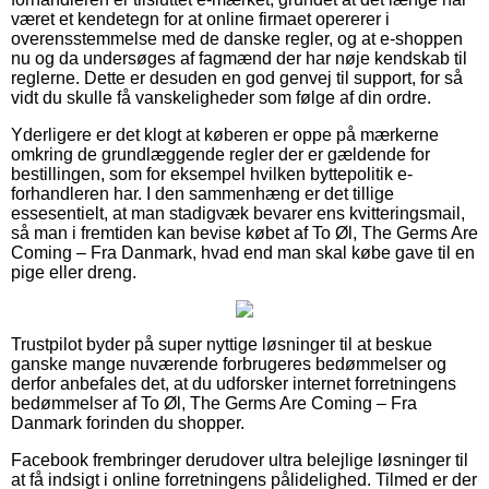
været et kendetegn for at online firmaet opererer i
overensstemmelse med de danske regler, og at e-shoppen
nu og da undersøges af fagmænd der har nøje kendskab til
reglerne. Dette er desuden en god genvej til support, for så
vidt du skulle få vanskeligheder som følge af din ordre.
Yderligere er det klogt at køberen er oppe på mærkerne
omkring de grundlæggende regler der er gældende for
bestillingen, som for eksempel hvilken byttepolitik e-
forhandleren har. I den sammenhæng er det tillige
essesentielt, at man stadigvæk bevarer ens kvitteringsmail,
så man i fremtiden kan bevise købet af To Øl, The Germs Are
Coming – Fra Danmark, hvad end man skal købe gave til en
pige eller dreng.
Trustpilot byder på super nyttige løsninger til at beskue
ganske mange nuværende forbrugeres bedømmelser og
derfor anbefales det, at du udforsker internet forretningens
bedømmelser af To Øl, The Germs Are Coming – Fra
Danmark forinden du shopper.
Facebook frembringer derudover ultra belejlige løsninger til
at få indsigt i online forretningens pålidelighed. Tilmed er der