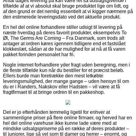
Antal dages levering på kan være ret så udslagsgivende i
tilfælde af at vi absolut skal bruge produktet lige om lidt, og
af den grund er det nemlig essentielt at vi kigger nærmere på
den estimerede leveringsdato ved det aktuelle produkt.
En hel del online forhandlere stiller udsigt til levering på
næste hverdag på deres favorit produkter, eksempelvis To
Øl, The Germs Are Coming – Fra Danmark, som trods alt
antager at ordren køres igennem tidligere end et fastslået
klokkeslæt, sådan at de har mulighed for at nå at få varen
pakket forinden personalet har fri.
Nogle internet forhandlere yder fragt uden beregning, men i
de fleste tilfælde kun når du bestiller for et præcist beløb.
Ellers burde man foretrække den mest letkøbte
leveringsmulighed, der mange gange – uden hensyn til om
du er i Randers, Nakskov eller Hadsten – vil være at få
fragtfirmaet til at bringe ordren til en pakkeshop.
Det er jo efterhånden temmelig ligetil for enhver at
sammenligne priser på flere online firmaer, og herved har en
hel del online varehuse ikke kunne lade være med at
mindske udsalgspriserne på en række af deres produkter –
til juniorer, lige så vel som til damer og herrer – enormt, og