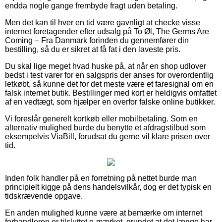
endda nogle gange frembyde fragt uden betaling.
Men det kan til hver en tid være gavnligt at checke visse
internet foretagender efter udsalg på To Øl, The Germs Are
Coming – Fra Danmark forinden du gennemfører din
bestilling, så du er sikret at få fat i den laveste pris.
Du skal lige meget hvad huske på, at når en shop udlover
bedst i test varer for en salgspris der anses for overordentlig
letkøbt, så kunne det for det meste være et faresignal om en
falsk internet butik. Bestillinger med kort er heldigvis omfattet
af en vedtægt, som hjælper en overfor falske online butikker.
Vi foreslår generelt kortkøb eller mobilbetaling. Som en
alternativ mulighed burde du benytte et afdragstilbud som
eksempelvis ViaBill, forudsat du gerne vil klare prisen over
tid.
Inden folk handler på en forretning på nettet burde man
principielt kigge på dens handelsvilkår, dog er det typisk en
tidskrævende opgave.
En anden mulighed kunne være at bemærke om internet
forhandleren er tilsluttet e-mærket, grundet at det længe har