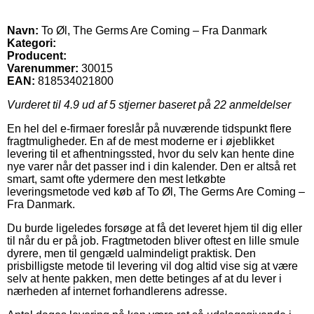
Navn:
To Øl, The Germs Are Coming – Fra Danmark
Kategori:
Producent:
Varenummer:
30015
EAN:
818534021800
Vurderet til
4.9
ud af 5 stjerner baseret på
22
anmeldelser
En hel del e-firmaer foreslår på nuværende tidspunkt flere
fragtmuligheder. En af de mest moderne er i øjeblikket
levering til et afhentningssted, hvor du selv kan hente dine
nye varer når det passer ind i din kalender. Den er altså ret
smart, samt ofte ydermere den mest letkøbte
leveringsmetode ved køb af To Øl, The Germs Are Coming –
Fra Danmark.
Du burde ligeledes forsøge at få det leveret hjem til dig eller
til når du er på job. Fragtmetoden bliver oftest en lille smule
dyrere, men til gengæld ualmindeligt praktisk. Den
prisbilligste metode til levering vil dog altid vise sig at være
selv at hente pakken, men dette betinges af at du lever i
nærheden af internet forhandlerens adresse.