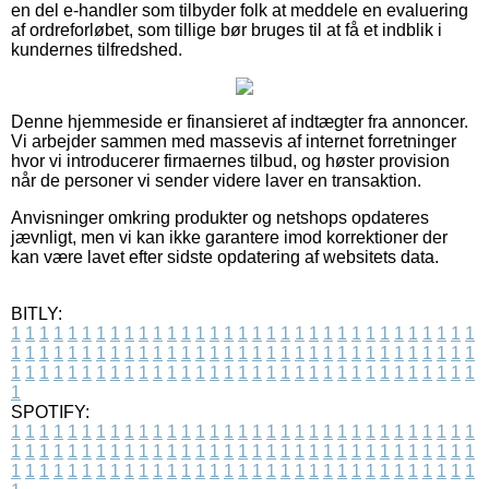
en del e-handler som tilbyder folk at meddele en evaluering
af ordreforløbet, som tillige bør bruges til at få et indblik i
kundernes tilfredshed.
Denne hjemmeside er finansieret af indtægter fra annoncer.
Vi arbejder sammen med massevis af internet forretninger
hvor vi introducerer firmaernes tilbud, og høster provision
når de personer vi sender videre laver en transaktion.
Anvisninger omkring produkter og netshops opdateres
jævnligt, men vi kan ikke garantere imod korrektioner der
kan være lavet efter sidste opdatering af websitets data.
BITLY:
1
1
1
1
1
1
1
1
1
1
1
1
1
1
1
1
1
1
1
1
1
1
1
1
1
1
1
1
1
1
1
1
1
1
1
1
1
1
1
1
1
1
1
1
1
1
1
1
1
1
1
1
1
1
1
1
1
1
1
1
1
1
1
1
1
1
1
1
1
1
1
1
1
1
1
1
1
1
1
1
1
1
1
1
1
1
1
1
1
1
1
1
1
1
1
1
1
1
1
1
SPOTIFY:
1
1
1
1
1
1
1
1
1
1
1
1
1
1
1
1
1
1
1
1
1
1
1
1
1
1
1
1
1
1
1
1
1
1
1
1
1
1
1
1
1
1
1
1
1
1
1
1
1
1
1
1
1
1
1
1
1
1
1
1
1
1
1
1
1
1
1
1
1
1
1
1
1
1
1
1
1
1
1
1
1
1
1
1
1
1
1
1
1
1
1
1
1
1
1
1
1
1
1