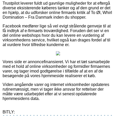
Trustpilot leverer fuldt ud gavnlige muligheder for at eftergå
diverse eksisterende køberes tanker og af den grund er det
en hjælp, at du udforsker online firmaets kritik af To Øl, Whirl
Domination – Fra Danmark inden du shopper.
Facebook medfører lige så vel evigt strålende genveje til at
få indtryk af e-firmaets troværdighed. Foruden det ser vi en
del online webshops hvor du kan levere en vurdering af
virksomhedens service, hvilket også kan drages fordel af til
at vurdere hvor tilfredse kunderne er.
Vores side er annoncefinansieret. Vi har et tæt samarbejde
med et hold af online virksomheder og formidler firmaernes
varer, og tager imod godtgørelse i tilfælde af at en af de
besøgende på vores hjemmeside realiserer et køb.
Viden angående varer og internet virksomheder opdateres
rutinemæssigt, men vi tager ikke ansvar for rettelser der
måtte være udarbejdet efter at vi senest opdaterede
hjemmesidens data.
BITLY: