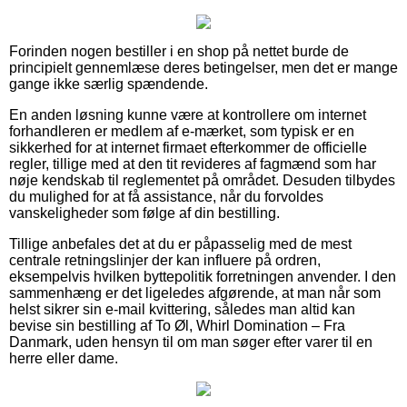
Forinden nogen bestiller i en shop på nettet burde de
principielt gennemlæse deres betingelser, men det er mange
gange ikke særlig spændende.
En anden løsning kunne være at kontrollere om internet
forhandleren er medlem af e-mærket, som typisk er en
sikkerhed for at internet firmaet efterkommer de officielle
regler, tillige med at den tit revideres af fagmænd som har
nøje kendskab til reglementet på området. Desuden tilbydes
du mulighed for at få assistance, når du forvoldes
vanskeligheder som følge af din bestilling.
Tillige anbefales det at du er påpasselig med de mest
centrale retningslinjer der kan influere på ordren,
eksempelvis hvilken byttepolitik forretningen anvender. I den
sammenhæng er det ligeledes afgørende, at man når som
helst sikrer sin e-mail kvittering, således man altid kan
bevise sin bestilling af To Øl, Whirl Domination – Fra
Danmark, uden hensyn til om man søger efter varer til en
herre eller dame.