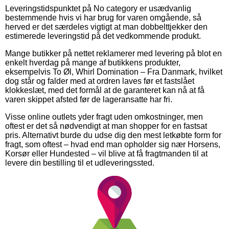
Leveringstidspunktet på No category er usædvanlig
bestemmende hvis vi har brug for varen omgående, så
herved er det særdeles vigtigt at man dobbelttjekker den
estimerede leveringstid på det vedkommende produkt.
Mange butikker på nettet reklamerer med levering på blot en
enkelt hverdag på mange af butikkens produkter,
eksempelvis To Øl, Whirl Domination – Fra Danmark, hvilket
dog står og falder med at ordren laves før et fastslået
klokkeslæt, med det formål at de garanteret kan nå at få
varen skippet afsted før de lageransatte har fri.
Visse online outlets yder fragt uden omkostninger, men
oftest er det så nødvendigt at man shopper for en fastsat
pris. Alternativt burde du udse dig den mest letkøbte form for
fragt, som oftest – hvad end man opholder sig nær Horsens,
Korsør eller Hundested – vil blive at få fragtmanden til at
levere din bestilling til et udleveringssted.