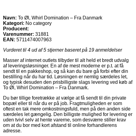
Navn:
To Øl, Whirl Domination – Fra Danmark
Kategori:
No category
Producent:
Varenummer:
31881
EAN:
5711474007963
Vurderet til
4
ud af 5 stjerner baseret på
19
anmeldelser
Masser af internet outlets tilbyder til alt held et bredt udvalg
af leveringsløsninger. En af de mest moderne er p.t. at få
sendt til en pakkeshop, og så kan du bare gå forbi efter din
bestilling når du har tid. Løsningen er nemlig særdeles let,
og typisk desuden den prisbilligste slags levering ved køb af
To Øl, Whirl Domination – Fra Danmark.
Du bør tillige foretrække at vælge at få sendt til din private
bopæl eller til når du er på job. Fragtmuligheden er som
oftest en tak mere omkostningsfuld, men på den anden side
særdeles let gængelig. Den billigste mulighed for levering er
uden tvivl selv at hente varerne, som desværre stiller krav
om at du bor med kort afstand til online forhandlerens
adresse.