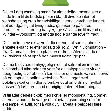
Det er i dag temmelig smart for almindelige mennesker at
finde frem til de bedste priser i blandt diverse internet
webshops, og ergo har adskillige internet varehuse fundet
det uundgåeligt at tvinge udsalgspriserne på deres
produkter – til børn og babyer, lige så vel som til mænd og
kvinder – voldsomt, og endda nogle gange love fri fragt.
Det kan immervæk være indbringende at sammenholde
enkelte e-handler efter udsalg på To Øl, Whirl Domination –
Fra Danmark inden du placerer ordren, således at du er
skudsikker på at opnå den mindst kostelige pris.
Du må blot være omhyggelig med, at såfremt en internet
virksomhed afhænder en vare for en salgspris der virker
ubegribelig favorabel, så kan det for det meste være et bevis
på en uoprigtig online webshop. Bestillinger med
betalingskort er imidlertid omfavnet af en ordning, hvilket
passer på køberen imod uoprigtige internet forretninger.
Vi tilråder generelt køb med kort eller mobilbetaling. Som et
alternativ burde du vælge en afbetalingsordning som for
eksempel ViaBill, for så vidt du vil afbetale beløbet i flere
bidder.