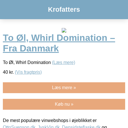
Krofatters
To Øl, Whirl Domination –
Fra Danmark
To Øl, Whirl Domination
(Læs mere)
40
kr.
(Vis fragtpris)
Læs mere »
Køb nu »
De mest populære vinwebshops i øjeblikket er
OttoSuenson.dk
,
JyskVin.dk
,
Densidsteflaske.dk
og