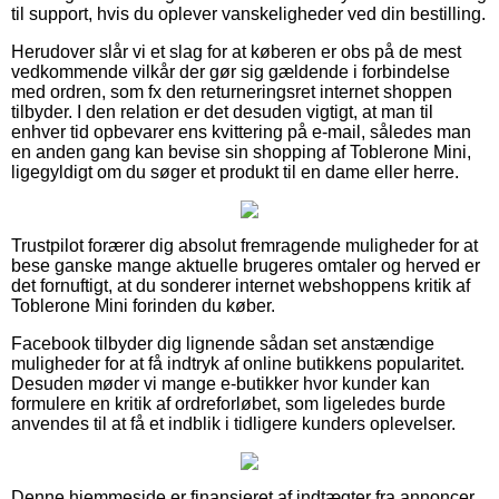
til support, hvis du oplever vanskeligheder ved din bestilling.
Herudover slår vi et slag for at køberen er obs på de mest
vedkommende vilkår der gør sig gældende i forbindelse
med ordren, som fx den returneringsret internet shoppen
tilbyder. I den relation er det desuden vigtigt, at man til
enhver tid opbevarer ens kvittering på e-mail, således man
en anden gang kan bevise sin shopping af Toblerone Mini,
ligegyldigt om du søger et produkt til en dame eller herre.
Trustpilot forærer dig absolut fremragende muligheder for at
bese ganske mange aktuelle brugeres omtaler og herved er
det fornuftigt, at du sonderer internet webshoppens kritik af
Toblerone Mini forinden du køber.
Facebook tilbyder dig lignende sådan set anstændige
muligheder for at få indtryk af online butikkens popularitet.
Desuden møder vi mange e-butikker hvor kunder kan
formulere en kritik af ordreforløbet, som ligeledes burde
anvendes til at få et indblik i tidligere kunders oplevelser.
Denne hjemmeside er finansieret af indtægter fra annoncer.