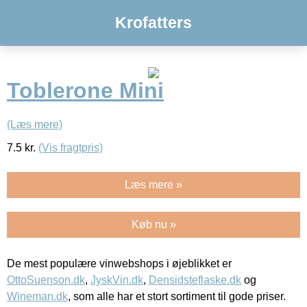
Krofatters
Toblerone Mini
(Læs mere)
7.5
kr.
(Vis fragtpris)
Læs mere »
Køb nu »
De mest populære vinwebshops i øjeblikket er
OttoSuenson.dk
,
JyskVin.dk
,
Densidsteflaske.dk
og
Wineman.dk
, som alle har et stort sortiment til gode priser.