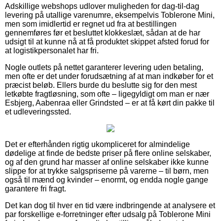
Adskillige webshops udlover muligheden for dag-til-dag
levering på utallige varenumre, eksempelvis Toblerone Mini,
men som imidlertid er regnet ud fra at bestillingen
gennemføres før et besluttet klokkeslæt, sådan at de har
udsigt til at kunne nå at få produktet skippet afsted forud for
at logistikpersonalet har fri.
Nogle outlets på nettet garanterer levering uden betaling,
men ofte er det under forudsætning af at man indkøber for et
præcist beløb. Ellers burde du beslutte sig for den mest
letkøbte fragtløsning, som ofte – ligegyldigt om man er nær
Esbjerg, Aabenraa eller Grindsted – er at få kørt din pakke til
et udleveringssted.
Det er efterhånden rigtig ukompliceret for almindelige
dødelige at finde de bedste priser på flere online selskaber,
og af den grund har masser af online selskaber ikke kunne
slippe for at trykke salgspriserne på varerne – til børn, men
også til mænd og kvinder – enormt, og endda nogle gange
garantere fri fragt.
Det kan dog til hver en tid være indbringende at analysere et
par forskellige e-forretninger efter udsalg på Toblerone Mini