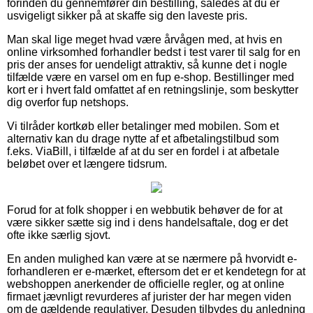
forinden du gennemfører din bestilling, således at du er
usvigeligt sikker på at skaffe sig den laveste pris.
Man skal lige meget hvad være årvågen med, at hvis en
online virksomhed forhandler bedst i test varer til salg for en
pris der anses for uendeligt attraktiv, så kunne det i nogle
tilfælde være en varsel om en fup e-shop. Bestillinger med
kort er i hvert fald omfattet af en retningslinje, som beskytter
dig overfor fup netshops.
Vi tilråder kortkøb eller betalinger med mobilen. Som et
alternativ kan du drage nytte af et afbetalingstilbud som
f.eks. ViaBill, i tilfælde af at du ser en fordel i at afbetale
beløbet over et længere tidsrum.
Forud for at folk shopper i en webbutik behøver de for at
være sikker sætte sig ind i dens handelsaftale, dog er det
ofte ikke særlig sjovt.
En anden mulighed kan være at se nærmere på hvorvidt e-
forhandleren er e-mærket, eftersom det er et kendetegn for at
webshoppen anerkender de officielle regler, og at online
firmaet jævnligt revurderes af jurister der har megen viden
om de gældende regulativer. Desuden tilbydes du anledning