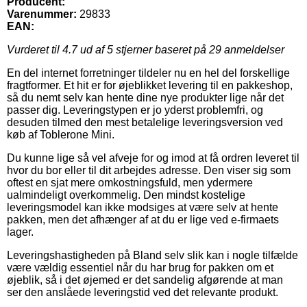
Producent:
Varenummer:
29833
EAN:
Vurderet til
4.7
ud af 5 stjerner baseret på
29
anmeldelser
En del internet forretninger tildeler nu en hel del forskellige
fragtformer. Et hit er for øjeblikket levering til en pakkeshop,
så du nemt selv kan hente dine nye produkter lige når det
passer dig. Leveringstypen er jo yderst problemfri, og
desuden tilmed den mest betalelige leveringsversion ved
køb af Toblerone Mini.
Du kunne lige så vel afveje for og imod at få ordren leveret til
hvor du bor eller til dit arbejdes adresse. Den viser sig som
oftest en sjat mere omkostningsfuld, men ydermere
ualmindeligt overkommelig. Den mindst kostelige
leveringsmodel kan ikke modsiges at være selv at hente
pakken, men det afhænger af at du er lige ved e-firmaets
lager.
Leveringshastigheden på Bland selv slik kan i nogle tilfælde
være vældig essentiel når du har brug for pakken om et
øjeblik, så i det øjemed er det sandelig afgørende at man
ser den anslåede leveringstid ved det relevante produkt.