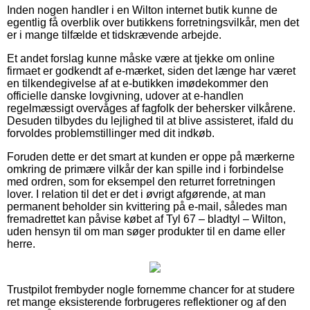
Inden nogen handler i en Wilton internet butik kunne de
egentlig få overblik over butikkens forretningsvilkår, men det
er i mange tilfælde et tidskrævende arbejde.
Et andet forslag kunne måske være at tjekke om online
firmaet er godkendt af e-mærket, siden det længe har været
en tilkendegivelse af at e-butikken imødekommer den
officielle danske lovgivning, udover at e-handlen
regelmæssigt overvåges af fagfolk der behersker vilkårene.
Desuden tilbydes du lejlighed til at blive assisteret, ifald du
forvoldes problemstillinger med dit indkøb.
Foruden dette er det smart at kunden er oppe på mærkerne
omkring de primære vilkår der kan spille ind i forbindelse
med ordren, som for eksempel den returret forretningen
lover. I relation til det er det i øvrigt afgørende, at man
permanent beholder sin kvittering på e-mail, således man
fremadrettet kan påvise købet af Tyl 67 – bladtyl – Wilton,
uden hensyn til om man søger produkter til en dame eller
herre.
Trustpilot frembyder nogle fornemme chancer for at studere
ret mange eksisterende forbrugeres reflektioner og af den