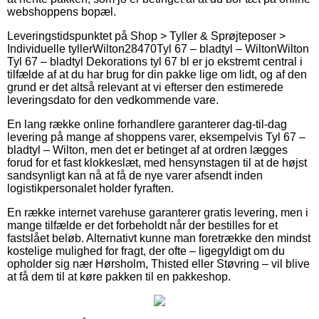
webshoppens bopæl.
Leveringstidspunktet på
Shop > Tyller & Sprøjteposer >
Individuelle tyller
Wilton
28470
Tyl 67 – bladtyl – Wilton
Wilton
Tyl 67 – bladtyl Dekorations tyl 67 bl er jo ekstremt central i
tilfælde af at du har brug for din pakke lige om lidt, og af den
grund er det altså relevant at vi efterser den estimerede
leveringsdato for den vedkommende vare.
En lang række online forhandlere garanterer dag-til-dag
levering på mange af shoppens varer, eksempelvis Tyl 67 –
bladtyl – Wilton, men det er betinget af at ordren lægges
forud for et fast klokkeslæt, med hensynstagen til at de højst
sandsynligt kan nå at få de nye varer afsendt inden
logistikpersonalet holder fyraften.
En række internet varehuse garanterer gratis levering, men i
mange tilfælde er det forbeholdt når der bestilles for et
fastslået beløb. Alternativt kunne man foretrække den mindst
kostelige mulighed for fragt, der ofte – ligegyldigt om du
opholder sig nær Hørsholm, Thisted eller Støvring – vil blive
at få dem til at køre pakken til en pakkeshop.