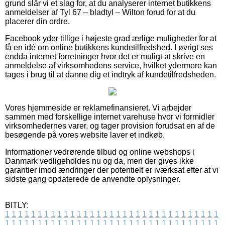
grund slår vi et slag for, at du analyserer internet butikkens
anmeldelser af Tyl 67 – bladtyl – Wilton forud for at du
placerer din ordre.
Facebook yder tillige i højeste grad ærlige muligheder for at
få en idé om online butikkens kundetilfredshed. I øvrigt ses
endda internet forretninger hvor det er muligt at skrive en
anmeldelse af virksomhedens service, hvilket ydermere kan
tages i brug til at danne dig et indtryk af kundetilfredsheden.
Vores hjemmeside er reklamefinansieret. Vi arbejder
sammen med forskellige internet varehuse hvor vi formidler
virksomhedernes varer, og tager provision forudsat en af de
besøgende på vores website laver et indkøb.
Informationer vedrørende tilbud og online webshops i
Danmark vedligeholdes nu og da, men der gives ikke
garantier imod ændringer der potentielt er iværksat efter at vi
sidste gang opdaterede de anvendte oplysninger.
BITLY:
1
1
1
1
1
1
1
1
1
1
1
1
1
1
1
1
1
1
1
1
1
1
1
1
1
1
1
1
1
1
1
1
1
1
1
1
1
1
1
1
1
1
1
1
1
1
1
1
1
1
1
1
1
1
1
1
1
1
1
1
1
1
1
1
1
1