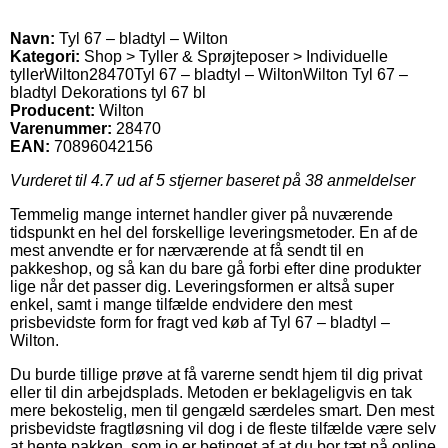
Navn:
Tyl 67 – bladtyl – Wilton
Kategori:
Shop > Tyller & Sprøjteposer > Individuelle
tyller
Wilton
28470
Tyl 67 – bladtyl – Wilton
Wilton Tyl 67 –
bladtyl Dekorations tyl 67 bl
Producent:
Wilton
Varenummer:
28470
EAN:
70896042156
Vurderet til
4.7
ud af 5 stjerner baseret på
38
anmeldelser
Temmelig mange internet handler giver på nuværende
tidspunkt en hel del forskellige leveringsmetoder. En af de
mest anvendte er for nærværende at få sendt til en
pakkeshop, og så kan du bare gå forbi efter dine produkter
lige når det passer dig. Leveringsformen er altså super
enkel, samt i mange tilfælde endvidere den mest
prisbevidste form for fragt ved køb af Tyl 67 – bladtyl –
Wilton.
Du burde tillige prøve at få varerne sendt hjem til dig privat
eller til din arbejdsplads. Metoden er beklageligvis en tak
mere bekostelig, men til gengæld særdeles smart. Den mest
prisbevidste fragtløsning vil dog i de fleste tilfælde være selv
at hente pakken, som jo er betinget af at du bor tæt på online