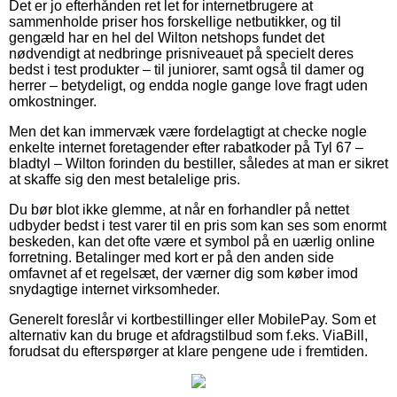
Det er jo efterhånden ret let for internetbrugere at
sammenholde priser hos forskellige netbutikker, og til
gengæld har en hel del Wilton netshops fundet det
nødvendigt at nedbringe prisniveauet på specielt deres
bedst i test produkter – til juniorer, samt også til damer og
herrer – betydeligt, og endda nogle gange love fragt uden
omkostninger.
Men det kan immervæk være fordelagtigt at checke nogle
enkelte internet foretagender efter rabatkoder på Tyl 67 –
bladtyl – Wilton forinden du bestiller, således at man er sikret
at skaffe sig den mest betalelige pris.
Du bør blot ikke glemme, at når en forhandler på nettet
udbyder bedst i test varer til en pris som kan ses som enormt
beskeden, kan det ofte være et symbol på en uærlig online
forretning. Betalinger med kort er på den anden side
omfavnet af et regelsæt, der værner dig som køber imod
snydagtige internet virksomheder.
Generelt foreslår vi kortbestillinger eller MobilePay. Som et
alternativ kan du bruge et afdragstilbud som f.eks. ViaBill,
forudsat du efterspørger at klare pengene ude i fremtiden.