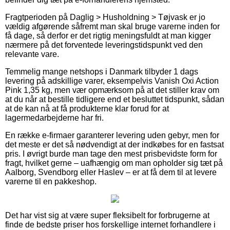
Fragtperioden på Daglig > Husholdning > Tøjvask er jo
vældig afgørende såfremt man skal bruge varerne inden for
få dage, så derfor er det rigtig meningsfuldt at man kigger
nærmere på det forventede leveringstidspunkt ved den
relevante vare.
Temmelig mange netshops i Danmark tilbyder 1 dags
levering på adskillige varer, eksempelvis Vanish Oxi Action
Pink 1,35 kg, men vær opmærksom på at det stiller krav om
at du når at bestille tidligere end et besluttet tidspunkt, sådan
at de kan nå at få produkterne klar forud for at
lagermedarbejderne har fri.
En række e-firmaer garanterer levering uden gebyr, men for
det meste er det så nødvendigt at der indkøbes for en fastsat
pris. I øvrigt burde man tage den mest prisbevidste form for
fragt, hvilket gerne – uafhængig om man opholder sig tæt på
Aalborg, Svendborg eller Haslev – er at få dem til at levere
varerne til en pakkeshop.
Det har vist sig at være super fleksibelt for forbrugerne at
finde de bedste priser hos forskellige internet forhandlere i