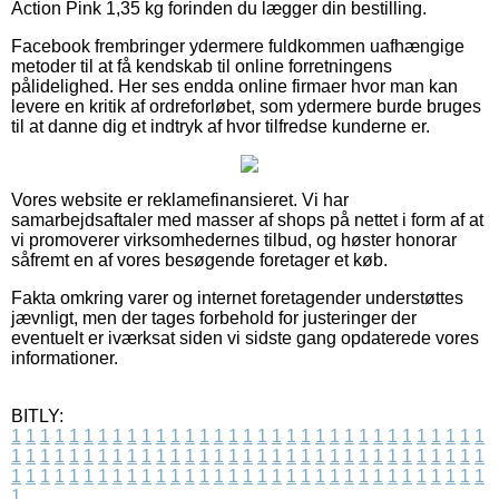
Action Pink 1,35 kg forinden du lægger din bestilling.
Facebook frembringer ydermere fuldkommen uafhængige
metoder til at få kendskab til online forretningens
pålidelighed. Her ses endda online firmaer hvor man kan
levere en kritik af ordreforløbet, som ydermere burde bruges
til at danne dig et indtryk af hvor tilfredse kunderne er.
Vores website er reklamefinansieret. Vi har
samarbejdsaftaler med masser af shops på nettet i form af at
vi promoverer virksomhedernes tilbud, og høster honorar
såfremt en af vores besøgende foretager et køb.
Fakta omkring varer og internet foretagender understøttes
jævnligt, men der tages forbehold for justeringer der
eventuelt er iværksat siden vi sidste gang opdaterede vores
informationer.
BITLY:
1
1
1
1
1
1
1
1
1
1
1
1
1
1
1
1
1
1
1
1
1
1
1
1
1
1
1
1
1
1
1
1
1
1
1
1
1
1
1
1
1
1
1
1
1
1
1
1
1
1
1
1
1
1
1
1
1
1
1
1
1
1
1
1
1
1
1
1
1
1
1
1
1
1
1
1
1
1
1
1
1
1
1
1
1
1
1
1
1
1
1
1
1
1
1
1
1
1
1
1