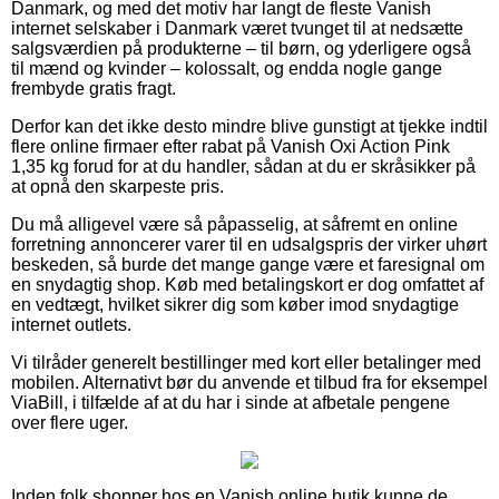
Danmark, og med det motiv har langt de fleste Vanish
internet selskaber i Danmark været tvunget til at nedsætte
salgsværdien på produkterne – til børn, og yderligere også
til mænd og kvinder – kolossalt, og endda nogle gange
frembyde gratis fragt.
Derfor kan det ikke desto mindre blive gunstigt at tjekke indtil
flere online firmaer efter rabat på Vanish Oxi Action Pink
1,35 kg forud for at du handler, sådan at du er skråsikker på
at opnå den skarpeste pris.
Du må alligevel være så påpasselig, at såfremt en online
forretning annoncerer varer til en udsalgspris der virker uhørt
beskeden, så burde det mange gange være et faresignal om
en snydagtig shop. Køb med betalingskort er dog omfattet af
en vedtægt, hvilket sikrer dig som køber imod snydagtige
internet outlets.
Vi tilråder generelt bestillinger med kort eller betalinger med
mobilen. Alternativt bør du anvende et tilbud fra for eksempel
ViaBill, i tilfælde af at du har i sinde at afbetale pengene
over flere uger.
Inden folk shopper hos en Vanish online butik kunne de