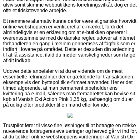
utvivlsomt skimme webbutikkens forretningsvilkår, dog er det
ofte et tidskrævende arbejde.
Et nemmere alternativ kunne derfor være at granske hvorvidt
online webshoppen er verificeret af e-mærket, fordi det
almindeligvis er en erklæring om at e-butikken opererer i
overensstemmelse med de danske regler, udover at internet
forhandleren en gang i mellem gennemses af fagfolk som er
indført i lovene på området. Dette er desuden din anledning
til at få assistance, ifald du møder vanskeligheder som følge
af dit indkøb.
Udover dette anbefaler vi at du er vidende om de mest
essentielle retningslinjer der er gældende for transaktionen,
eksempelvis den byttepolitik e-firmaet anvender. Her er det
tilmed afgørende, at man permanent bibeholder ens
kvittering på e-mail, således man fremadrettet kan bevise sit
køb af Vanish Oxi Action Pink 1,35 kg, uafhængig om du er
på udkig efter produkter til en mand eller kvinde.
Trustpilot fører til visse fine løsninger til at betragte en række
nuværende forbrugeres evalueringer og herved går vi ind for,
at du tjekker online webshoppens vurderinger af Vanish Oxi