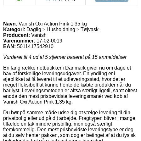
Navn:
Vanish Oxi Action Pink 1,35 kg
Kategori:
Daglig > Husholdning > Tøjvask
Producent:
Vanish
Varenummer:
17-02-0019
EAN:
5011417542910
Vurderet til
4
ud af 5 stjerner baseret på
15
anmeldelser
En lang række netbutikker i Danmark giver nu om dage et
hav af forskellige leveringsudgaver. En yndling er i
øjeblikket at få leveret til et udleveringssted, hvor det er
meget fleksibelt at kunne hente de købte produkter når du
har lyst. Leveringsmetoden er altså særligt ligetil, samt oftest
endda den mest prisbevidste leveringsmanér ved køb af
Vanish Oxi Action Pink 1,35 kg.
Du bør på samme måde udse dig at vælge levering til din
privatbolig eller ud på dit arbejde. Fragttypen bliver i mange
tilfælde en tak mindre prisbillig, men også særligt
fremkommelig. Den mest prisbevidste leveringstype er dog
at du selv henter pakken, som dog er betinget af at du fysisk
befinder dig tæt på e-forhandlerens hjemsted.