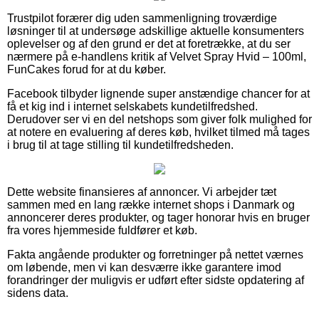
Trustpilot forærer dig uden sammenligning troværdige
løsninger til at undersøge adskillige aktuelle konsumenters
oplevelser og af den grund er det at foretrække, at du ser
nærmere på e-handlens kritik af Velvet Spray Hvid – 100ml,
FunCakes forud for at du køber.
Facebook tilbyder lignende super anstændige chancer for at
få et kig ind i internet selskabets kundetilfredshed.
Derudover ser vi en del netshops som giver folk mulighed for
at notere en evaluering af deres køb, hvilket tilmed må tages
i brug til at tage stilling til kundetilfredsheden.
Dette website finansieres af annoncer. Vi arbejder tæt
sammen med en lang række internet shops i Danmark og
annoncerer deres produkter, og tager honorar hvis en bruger
fra vores hjemmeside fuldfører et køb.
Fakta angående produkter og forretninger på nettet værnes
om løbende, men vi kan desværre ikke garantere imod
forandringer der muligvis er udført efter sidste opdatering af
sidens data.