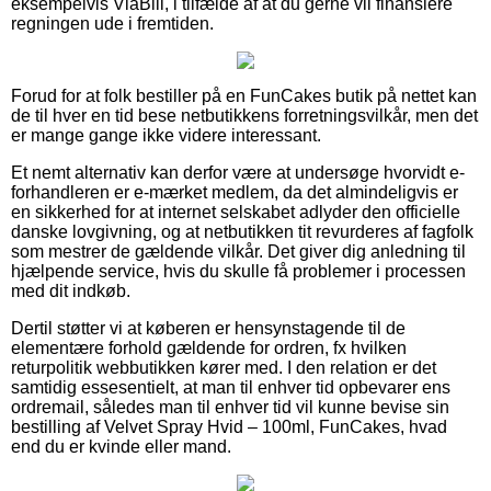
eksempelvis ViaBill, i tilfælde af at du gerne vil finansiere
regningen ude i fremtiden.
Forud for at folk bestiller på en FunCakes butik på nettet kan
de til hver en tid bese netbutikkens forretningsvilkår, men det
er mange gange ikke videre interessant.
Et nemt alternativ kan derfor være at undersøge hvorvidt e-
forhandleren er e-mærket medlem, da det almindeligvis er
en sikkerhed for at internet selskabet adlyder den officielle
danske lovgivning, og at netbutikken tit revurderes af fagfolk
som mestrer de gældende vilkår. Det giver dig anledning til
hjælpende service, hvis du skulle få problemer i processen
med dit indkøb.
Dertil støtter vi at køberen er hensynstagende til de
elementære forhold gældende for ordren, fx hvilken
returpolitik webbutikken kører med. I den relation er det
samtidig essesentielt, at man til enhver tid opbevarer ens
ordremail, således man til enhver tid vil kunne bevise sin
bestilling af Velvet Spray Hvid – 100ml, FunCakes, hvad
end du er kvinde eller mand.