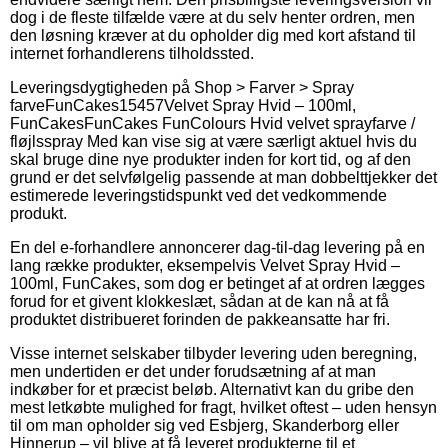
dog i de fleste tilfælde være at du selv henter ordren, men
den løsning kræver at du opholder dig med kort afstand til
internet forhandlerens tilholdssted.
Leveringsdygtigheden på
Shop > Farver > Spray
farve
FunCakes
15457
Velvet Spray Hvid – 100ml,
FunCakes
FunCakes FunColours Hvid velvet sprayfarve /
fløjlsspray Med kan vise sig at være særligt aktuel hvis du
skal bruge dine nye produkter inden for kort tid, og af den
grund er det selvfølgelig passende at man dobbelttjekker det
estimerede leveringstidspunkt ved det vedkommende
produkt.
En del e-forhandlere annoncerer dag-til-dag levering på en
lang række produkter, eksempelvis Velvet Spray Hvid –
100ml, FunCakes, som dog er betinget af at ordren lægges
forud for et givent klokkeslæt, sådan at de kan nå at få
produktet distribueret forinden de pakkeansatte har fri.
Visse internet selskaber tilbyder levering uden beregning,
men undertiden er det under forudsætning af at man
indkøber for et præcist beløb. Alternativt kan du gribe den
mest letkøbte mulighed for fragt, hvilket oftest – uden hensyn
til om man opholder sig ved Esbjerg, Skanderborg eller
Hinnerup – vil blive at få leveret produkterne til et