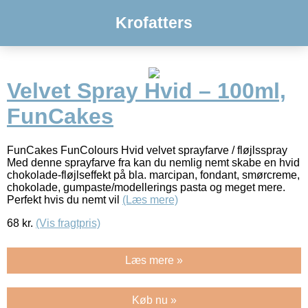
Krofatters
Velvet Spray Hvid – 100ml,
FunCakes
FunCakes FunColours Hvid velvet sprayfarve / fløjlsspray
Med denne sprayfarve fra kan du nemlig nemt skabe en hvid
chokolade-fløjlseffekt på bla. marcipan, fondant, smørcreme,
chokolade, gumpaste/modellerings pasta og meget mere.
Perfekt hvis du nemt vil
(Læs mere)
68
kr.
(Vis fragtpris)
Læs mere »
Køb nu »