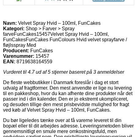
Navn:
Velvet Spray Hvid – 100ml, FunCakes
Kategori:
Shop > Farver > Spray
farve
FunCakes
15457
Velvet Spray Hvid – 100ml,
FunCakes
FunCakes FunColours Hvid velvet sprayfarve /
fløjlsspray Med
Producent:
FunCakes
Varenummer:
15457
EAN:
8719638164559
Vurderet til
4.7
ud af 5 stjerner baseret på
3
anmeldelser
De fleste webbutikker i Danmark foreslår i dag et stort
udvalg af fragtformer. Den mest anvendte er lige nu levering
til en pakkeshop, hvor du kan afhente dine produkter når det
passer ind i din kalender. Den er jo ekstremt ukompliceret,
og desuden tillige den mest prisbevidste mulighed for fragt
ved køb af Velvet Spray Hvid – 100ml, FunCakes.
Du bør ligeledes tænke over at få varerne leveret til din
bopæl eller til dit arbejdes adresse. Leveringsmetoden bliver
gennemsnitligt en smule mere omkostningsfuld, men
endvidere særligt nem. Den prisbilligste leveringsversion vil