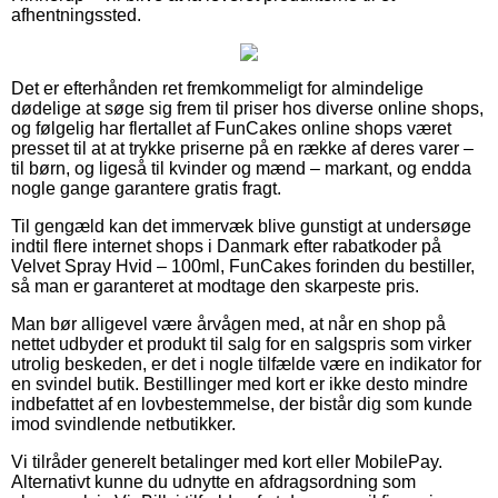
afhentningssted.
Det er efterhånden ret fremkommeligt for almindelige
dødelige at søge sig frem til priser hos diverse online shops,
og følgelig har flertallet af FunCakes online shops været
presset til at at trykke priserne på en række af deres varer –
til børn, og ligeså til kvinder og mænd – markant, og endda
nogle gange garantere gratis fragt.
Til gengæld kan det immervæk blive gunstigt at undersøge
indtil flere internet shops i Danmark efter rabatkoder på
Velvet Spray Hvid – 100ml, FunCakes forinden du bestiller,
så man er garanteret at modtage den skarpeste pris.
Man bør alligevel være årvågen med, at når en shop på
nettet udbyder et produkt til salg for en salgspris som virker
utrolig beskeden, er det i nogle tilfælde være en indikator for
en svindel butik. Bestillinger med kort er ikke desto mindre
indbefattet af en lovbestemmelse, der bistår dig som kunde
imod svindlende netbutikker.
Vi tilråder generelt betalinger med kort eller MobilePay.
Alternativt kunne du udnytte en afdragsordning som