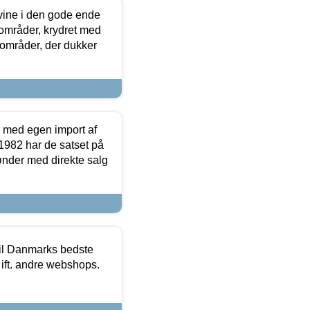
 vine i den gode ende
e områder, krydret med
 områder, der dukker
r med egen import af
i 1982 har de satset på
ønder med direkte salg
 til Danmarks bedste
 ift. andre webshops.