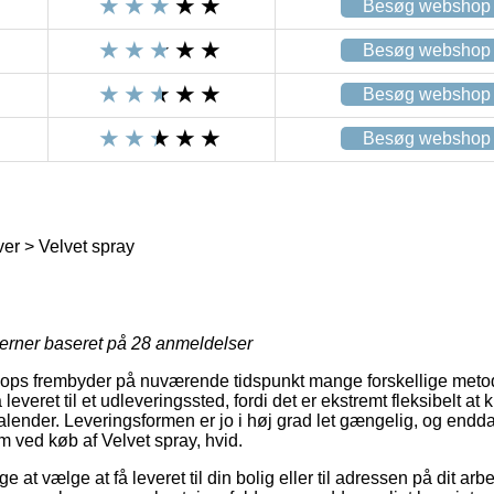
Besøg webshop
Besøg webshop
Besøg webshop
Besøg webshop
er > Velvet spray
jerner baseret på
28
anmeldelser
ps frembyder på nuværende tidspunkt mange forskellige metoder 
å leveret til et udleveringssted, fordi det er ekstremt fleksibelt a
 kalender. Leveringsformen er jo i høj grad let gængelig, og end
m ved køb af Velvet spray, hvid.
e at vælge at få leveret til din bolig eller til adressen på dit a