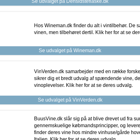
Se udvalget på Densidsteflaske.dk
Hos Wineman.dk finder du alt i vintilbehør. De s
vinen, men tilbehøret dertil. Klik her for at se de
Se udvalget på Wineman.dk
VinVerden.dk samarbejder med en række forskel
sikrer dig et bredt udvalg af spændende vine, de
vinoplevelser. Klik her for at se deres udvalg.
Se udvalget på VinVerden.dk
BuusVine.dk slår sig på at blive drevet ud fra s
gennemskuelige købmandsprincipper, og levere g
finder deres vine hos mindre vinhuse/gårde hove
Italien. Klik her for at se deres udvalg.