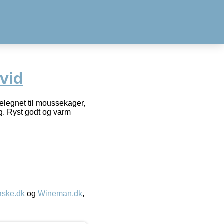
hvid
velegnet til moussekager,
g. Ryst godt og varm
aske.dk
og
Wineman.dk
,