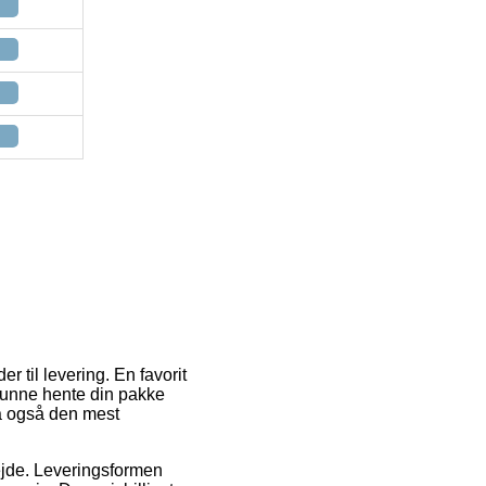
til levering. En favorit
t kunne hente din pakke
da også den mest
rbejde. Leveringsformen