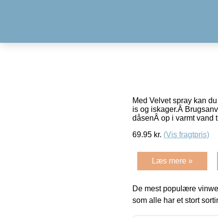
Med Velvet spray kan du g
is og iskager.Â Brugsanv
dåsenÂ op i varmt vand 
69.95
kr.
(Vis fragtpris)
Læs mere »
De mest populære vinweb
som alle har et stort sorti