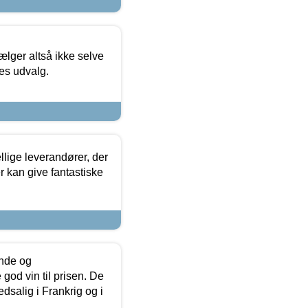
ælger altså ikke selve
res udvalg.
lige leverandører, der
r kan give fantastiske
unde og
od vin til prisen. De
dsalig i Frankrig og i