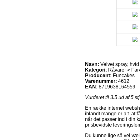
Navn:
Velvet spray, hvid
Kategori:
Råvarer > Farv
Producent:
Funcakes
Varenummer:
4612
EAN:
8719638164559
Vurderet til
3.5
ud af 5 st
En række internet websho
iblandt mange er p.t. at f
når det passer ind i din
prisbevidste leveringsfor
Du kunne lige så vel vælg