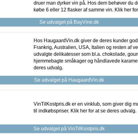
druer man dyrker vin på. Hos dem behøver du der
købe 6 eller 12 flasker af samme vin. Klik her fo
Se udvalget på BayVine.dk
Hos HaugaardVin.dk giver de deres kunder gode
Frankrig, Australien, USA, Italien og resten af v
udvalgte delikatesser som bl.a. chokolade, gourm
hjemmebagte småkager og håndlavede karameller
deres udvalg.
Se udvalget på HaugaardVin.dk
VinTilKostpris.dk er en vinklub, som giver dig m
til indkøbspriser. Klik her for at se deres udvalg.
Se udvalget på VinTilKostpris.dk