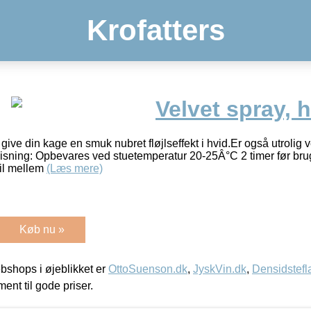
Krofatters
Velvet spray, 
ive din kage en smuk nubret fløjlseffekt i hvid.Er også utrolig 
isning: Opbevares ved stuetemperatur 20-25Â°C 2 timer før bru
til mellem
(Læs mere)
Køb nu »
shops i øjeblikket er
OttoSuenson.dk
,
JyskVin.dk
,
Densidstefl
ment til gode priser.