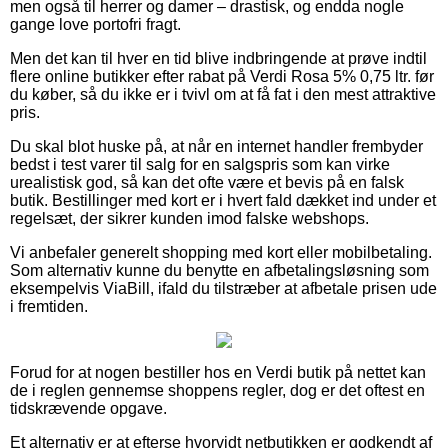
men også til herrer og damer – drastisk, og endda nogle
gange love portofri fragt.
Men det kan til hver en tid blive indbringende at prøve indtil
flere online butikker efter rabat på Verdi Rosa 5% 0,75 ltr. før
du køber, så du ikke er i tvivl om at få fat i den mest attraktive
pris.
Du skal blot huske på, at når en internet handler frembyder
bedst i test varer til salg for en salgspris som kan virke
urealistisk god, så kan det ofte være et bevis på en falsk
butik. Bestillinger med kort er i hvert fald dækket ind under et
regelsæt, der sikrer kunden imod falske webshops.
Vi anbefaler generelt shopping med kort eller mobilbetaling.
Som alternativ kunne du benytte en afbetalingsløsning som
eksempelvis ViaBill, ifald du tilstræber at afbetale prisen ude
i fremtiden.
Forud for at nogen bestiller hos en Verdi butik på nettet kan
de i reglen gennemse shoppens regler, dog er det oftest en
tidskrævende opgave.
Et alternativ er at efterse hvorvidt netbutikken er godkendt af