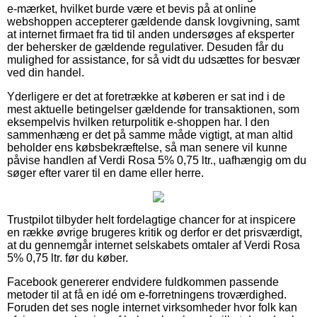
e-mærket, hvilket burde være et bevis på at online
webshoppen accepterer gældende dansk lovgivning, samt
at internet firmaet fra tid til anden undersøges af eksperter
der behersker de gældende regulativer. Desuden får du
mulighed for assistance, for så vidt du udsættes for besvær
ved din handel.
Yderligere er det at foretrække at køberen er sat ind i de
mest aktuelle betingelser gældende for transaktionen, som
eksempelvis hvilken returpolitik e-shoppen har. I den
sammenhæng er det på samme måde vigtigt, at man altid
beholder ens købsbekræftelse, så man senere vil kunne
påvise handlen af Verdi Rosa 5% 0,75 ltr., uafhængig om du
søger efter varer til en dame eller herre.
Trustpilot tilbyder helt fordelagtige chancer for at inspicere
en række øvrige brugeres kritik og derfor er det prisværdigt,
at du gennemgår internet selskabets omtaler af Verdi Rosa
5% 0,75 ltr. før du køber.
Facebook genererer endvidere fuldkommen passende
metoder til at få en idé om e-forretningens troværdighed.
Foruden det ses nogle internet virksomheder hvor folk kan