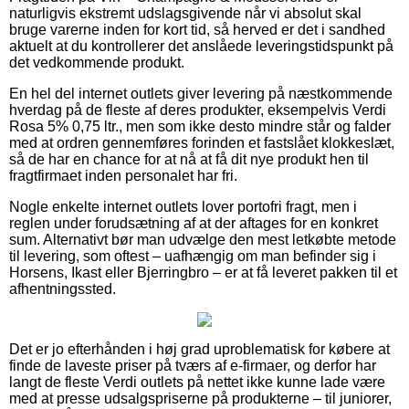
naturligvis ekstremt udslagsgivende når vi absolut skal
bruge varerne inden for kort tid, så herved er det i sandhed
aktuelt at du kontrollerer det anslåede leveringstidspunkt på
det vedkommende produkt.
En hel del internet outlets giver levering på næstkommende
hverdag på de fleste af deres produkter, eksempelvis Verdi
Rosa 5% 0,75 ltr., men som ikke desto mindre står og falder
med at ordren gennemføres forinden et fastslået klokkeslæt,
så de har en chance for at nå at få dit nye produkt hen til
fragtfirmaet inden personalet har fri.
Nogle enkelte internet outlets lover portofri fragt, men i
reglen under forudsætning af at der aftages for en konkret
sum. Alternativt bør man udvælge den mest letkøbte metode
til levering, som oftest – uafhængig om man befinder sig i
Horsens, Ikast eller Bjerringbro – er at få leveret pakken til et
afhentningssted.
Det er jo efterhånden i høj grad uproblematisk for købere at
finde de laveste priser på tværs af e-firmaer, og derfor har
langt de fleste Verdi outlets på nettet ikke kunne lade være
med at presse udsalgspriserne på produkterne – til juniorer,