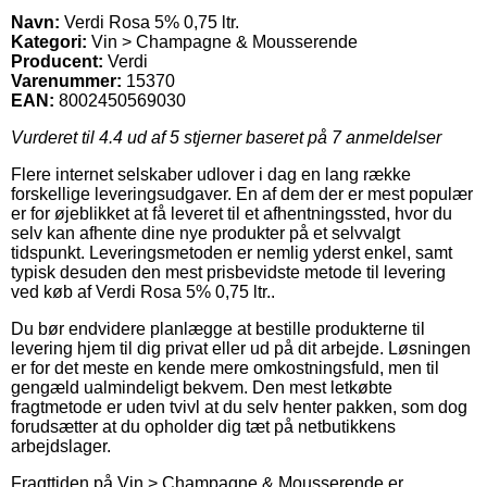
Navn:
Verdi Rosa 5% 0,75 ltr.
Kategori:
Vin > Champagne & Mousserende
Producent:
Verdi
Varenummer:
15370
EAN:
8002450569030
Vurderet til
4.4
ud af 5 stjerner baseret på
7
anmeldelser
Flere internet selskaber udlover i dag en lang række
forskellige leveringsudgaver. En af dem der er mest populær
er for øjeblikket at få leveret til et afhentningssted, hvor du
selv kan afhente dine nye produkter på et selvvalgt
tidspunkt. Leveringsmetoden er nemlig yderst enkel, samt
typisk desuden den mest prisbevidste metode til levering
ved køb af Verdi Rosa 5% 0,75 ltr..
Du bør endvidere planlægge at bestille produkterne til
levering hjem til dig privat eller ud på dit arbejde. Løsningen
er for det meste en kende mere omkostningsfuld, men til
gengæld ualmindeligt bekvem. Den mest letkøbte
fragtmetode er uden tvivl at du selv henter pakken, som dog
forudsætter at du opholder dig tæt på netbutikkens
arbejdslager.
Fragttiden på Vin > Champagne & Mousserende er