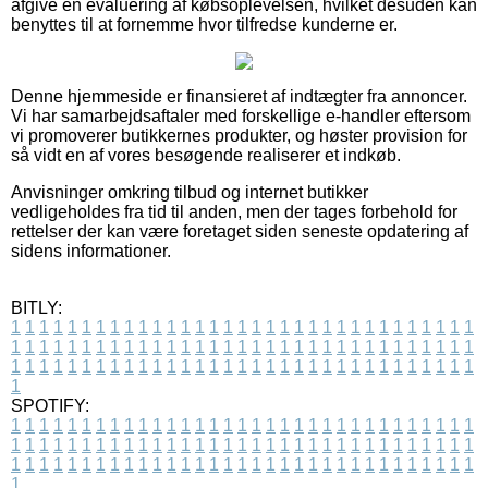
afgive en evaluering af købsoplevelsen, hvilket desuden kan
benyttes til at fornemme hvor tilfredse kunderne er.
Denne hjemmeside er finansieret af indtægter fra annoncer.
Vi har samarbejdsaftaler med forskellige e-handler eftersom
vi promoverer butikkernes produkter, og høster provision for
så vidt en af vores besøgende realiserer et indkøb.
Anvisninger omkring tilbud og internet butikker
vedligeholdes fra tid til anden, men der tages forbehold for
rettelser der kan være foretaget siden seneste opdatering af
sidens informationer.
BITLY:
1
1
1
1
1
1
1
1
1
1
1
1
1
1
1
1
1
1
1
1
1
1
1
1
1
1
1
1
1
1
1
1
1
1
1
1
1
1
1
1
1
1
1
1
1
1
1
1
1
1
1
1
1
1
1
1
1
1
1
1
1
1
1
1
1
1
1
1
1
1
1
1
1
1
1
1
1
1
1
1
1
1
1
1
1
1
1
1
1
1
1
1
1
1
1
1
1
1
1
1
SPOTIFY:
1
1
1
1
1
1
1
1
1
1
1
1
1
1
1
1
1
1
1
1
1
1
1
1
1
1
1
1
1
1
1
1
1
1
1
1
1
1
1
1
1
1
1
1
1
1
1
1
1
1
1
1
1
1
1
1
1
1
1
1
1
1
1
1
1
1
1
1
1
1
1
1
1
1
1
1
1
1
1
1
1
1
1
1
1
1
1
1
1
1
1
1
1
1
1
1
1
1
1
1