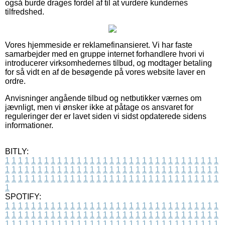
også burde drages fordel af til at vurdere kundernes
tilfredshed.
Vores hjemmeside er reklamefinansieret. Vi har faste
samarbejder med en gruppe internet forhandlere hvori vi
introducerer virksomhedernes tilbud, og modtager betaling
for så vidt en af de besøgende på vores website laver en
ordre.
Anvisninger angående tilbud og netbutikker værnes om
jævnligt, men vi ønsker ikke at påtage os ansvaret for
reguleringer der er lavet siden vi sidst opdaterede sidens
informationer.
BITLY:
1
1
1
1
1
1
1
1
1
1
1
1
1
1
1
1
1
1
1
1
1
1
1
1
1
1
1
1
1
1
1
1
1
1
1
1
1
1
1
1
1
1
1
1
1
1
1
1
1
1
1
1
1
1
1
1
1
1
1
1
1
1
1
1
1
1
1
1
1
1
1
1
1
1
1
1
1
1
1
1
1
1
1
1
1
1
1
1
1
1
1
1
1
1
1
1
1
1
1
1
SPOTIFY:
1
1
1
1
1
1
1
1
1
1
1
1
1
1
1
1
1
1
1
1
1
1
1
1
1
1
1
1
1
1
1
1
1
1
1
1
1
1
1
1
1
1
1
1
1
1
1
1
1
1
1
1
1
1
1
1
1
1
1
1
1
1
1
1
1
1
1
1
1
1
1
1
1
1
1
1
1
1
1
1
1
1
1
1
1
1
1
1
1
1
1
1
1
1
1
1
1
1
1