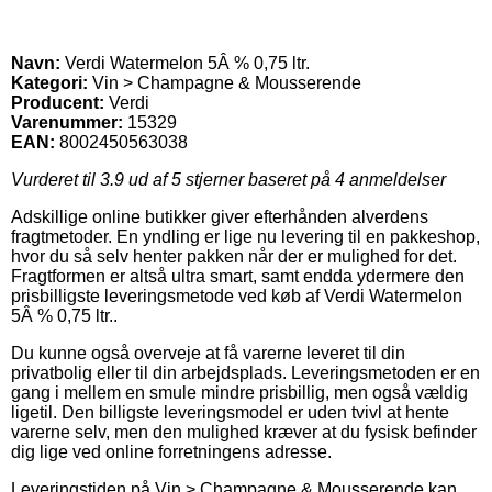
Navn:
Verdi Watermelon 5Â % 0,75 ltr.
Kategori:
Vin > Champagne & Mousserende
Producent:
Verdi
Varenummer:
15329
EAN:
8002450563038
Vurderet til
3.9
ud af 5 stjerner baseret på
4
anmeldelser
Adskillige online butikker giver efterhånden alverdens
fragtmetoder. En yndling er lige nu levering til en pakkeshop,
hvor du så selv henter pakken når der er mulighed for det.
Fragtformen er altså ultra smart, samt endda ydermere den
prisbilligste leveringsmetode ved køb af Verdi Watermelon
5Â % 0,75 ltr..
Du kunne også overveje at få varerne leveret til din
privatbolig eller til din arbejdsplads. Leveringsmetoden er en
gang i mellem en smule mindre prisbillig, men også vældig
ligetil. Den billigste leveringsmodel er uden tvivl at hente
varerne selv, men den mulighed kræver at du fysisk befinder
dig lige ved online forretningens adresse.
Leveringstiden på Vin > Champagne & Mousserende kan