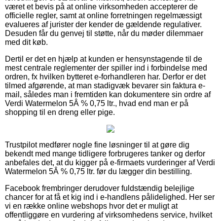
været et bevis på at online virksomheden accepterer de
officielle regler, samt at online forretningen regelmæssigt
evalueres af jurister der kender de gældende regulativer.
Desuden får du genvej til støtte, når du møder dilemmaer
med dit køb.
Dertil er det en hjælp at kunden er hensynstagende til de
mest centrale reglementer der spiller ind i forbindelse med
ordren, fx hvilken bytteret e-forhandleren har. Derfor er det
tilmed afgørende, at man stadigvæk bevarer sin faktura e-
mail, således man i fremtiden kan dokumentere sin ordre af
Verdi Watermelon 5Â % 0,75 ltr., hvad end man er på
shopping til en dreng eller pige.
Trustpilot medfører nogle fine løsninger til at gøre dig
bekendt med mange tidligere forbrugeres tanker og derfor
anbefales det, at du kigger på e-firmaets vurderinger af Verdi
Watermelon 5Â % 0,75 ltr. før du lægger din bestilling.
Facebook frembringer derudover fuldstændig belejlige
chancer for at få et kig ind i e-handlens pålidelighed. Her ser
vi en række online webshops hvor det er muligt at
offentliggøre en vurdering af virksomhedens service, hvilket