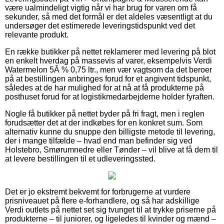
være ualmindeligt vigtig når vi har brug for varen om få
sekunder, så med det formål er det aldeles væsentligt at du
undersøger det estimerede leveringstidspunkt ved det
relevante produkt.
En række butikker på nettet reklamerer med levering på blot
en enkelt hverdag på massevis af varer, eksempelvis Verdi
Watermelon 5Â % 0,75 ltr., men vær vagtsom da det beroer
på at bestillingen anbringes forud for et angivent tidspunkt,
således at de har mulighed for at nå at få produkterne på
posthuset forud for at logistikmedarbejderne holder fyraften.
Nogle få butikker på nettet byder på fri fragt, men i reglen
forudsætter det at der indkøbes for en konkret sum. Som
alternativ kunne du snuppe den billigste metode til levering,
der i mange tilfælde – hvad end man befinder sig ved
Holstebro, Smørumnedre eller Tønder – vil blive at få dem til
at levere bestillingen til et udleveringssted.
Det er jo ekstremt bekvemt for forbrugerne at vurdere
prisniveauet på flere e-forhandlere, og så har adskillige
Verdi outlets på nettet set sig tvunget til at trykke priserne på
produkterne – til juniorer, og ligeledes til kvinder og mænd –