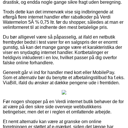
drastisk, og endda nogle gange sikre fragt uden beregning.
Trods dette kan det immervæk vise sig indbringende at
eftergå flere internet handler efter rabatkoder på Verdi
Watermelon 5Â % 0,75 ltr. før du shopper, således at man er
velinformeret til at indhente den mest betalelige pris.
Du bør alligevel være så påpasselig, at ifald en netbutik
frembyder bedst i test varer for en salgspris der er enormt
gunstig, så kan det mange gange være et karakteristika der
viser en snydagtig internet handler. Kortbetalinger er
heldigvis inkluderet i en lov, hvilket passer på dig overfor
falske online forhandlere.
Generelt går vi ind for handler med kort eller MobilePay.
Som et alternativ bør du benytte et afbetalingstilbud fra f.eks.
ViaBill, ifald du ønsker at dække pengene ude i fremtiden.
Før nogen shopper på en Verdi internet butik behøver de for
at være på den sikre side overveje webbutikkens
betingelser, men det er i reglen et omfattende arbejde.
Et nemt alternativ kan være at granske om online
forretningen er støttet af e-mærket, siden det længe har