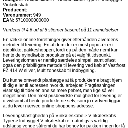
Vinkøleskab
Producent:
Varenummer:
949
EAN:
5710000000000
Vurderet til
4.6
ud af 5 stjerner baseret på
11
anmeldelser
En række online forretninger giver efterhånden alverdens
metoder til levering. En af dem der er mest populær er i
øjeblikket pakkeshoppen, fordi du på den måde nemt kan
hente de nyindkøbte produkter på et valgfrit tidspunkt.
Leveringsformen er nemlig særdeles simpel, samt oftest
også den prisbilligste metode til levering ved køb af Vestfrost
FZ 414 W silver, Multizoneskab til indbygning.
Du kunne omvendt planlægge at få produkterne bragt hjem
til dig eller til adressen hvor du arbejder. Fragtløsningen
viser sig til tider en anelse mere pebret, men lige så vel
meget nem. Den mest prisbevidste mulighed for levering er
utvivlsomt at hente produkterne selv, som jo nødvendiggør
at du lever nærved online shoppens adresse.
Leveringshastigheden på Vinkøleskabe > Vinkøleskabs
Typer > Indbygget Vinkøleskab er naturligvis vældig
udslagsgivende såfremt du har behov for pakken inden for få