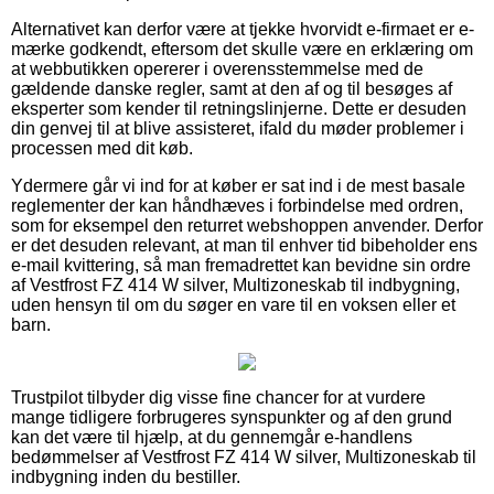
Alternativet kan derfor være at tjekke hvorvidt e-firmaet er e-
mærke godkendt, eftersom det skulle være en erklæring om
at webbutikken opererer i overensstemmelse med de
gældende danske regler, samt at den af og til besøges af
eksperter som kender til retningslinjerne. Dette er desuden
din genvej til at blive assisteret, ifald du møder problemer i
processen med dit køb.
Ydermere går vi ind for at køber er sat ind i de mest basale
reglementer der kan håndhæves i forbindelse med ordren,
som for eksempel den returret webshoppen anvender. Derfor
er det desuden relevant, at man til enhver tid bibeholder ens
e-mail kvittering, så man fremadrettet kan bevidne sin ordre
af Vestfrost FZ 414 W silver, Multizoneskab til indbygning,
uden hensyn til om du søger en vare til en voksen eller et
barn.
Trustpilot tilbyder dig visse fine chancer for at vurdere
mange tidligere forbrugeres synspunkter og af den grund
kan det være til hjælp, at du gennemgår e-handlens
bedømmelser af Vestfrost FZ 414 W silver, Multizoneskab til
indbygning inden du bestiller.