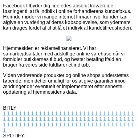
Facebook tilbyder dig ligeledes absolut troværdige
løsninger til at få indblik i online forhandlerens kundefokus.
Herinde møder vi mange internet firmaer hvor kunder kan
afgive en vurdering af deres købsoplevelse, som ydermere
kan drages fordel af til at få et indtryk af kundetilfredsheden.
Hjemmesiden er reklamefinansieret. Vi har
samarbejdsaftaler med adskillige online varehuse når vi
formidler butikkernes tilbud, og høster betaling ifald en
bruger fra vores side fuldfører et indkøb.
Viden vedrørende produkter og online shops understøttes
løbende, men det er umuligt for os at give garantier imod
ændringer der eventuelt er implementeret efter seneste
opdatering af hjemmesidens data.
BITLY:
1
1
1
1
1
1
1
1
1
1
1
1
1
1
1
1
1
1
1
1
1
1
1
1
1
1
1
1
1
1
1
1
1
1
1
1
1
1
1
1
1
1
1
1
1
1
1
1
1
1
1
1
1
1
1
1
1
1
1
1
1
1
1
1
1
1
1
1
1
1
1
1
1
1
1
1
1
1
1
1
1
1
1
1
1
1
1
1
1
1
1
1
1
1
1
1
1
1
1
1
SPOTIFY: