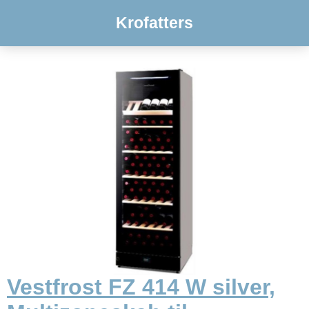
Krofatters
Vestfrost FZ 414 W silver,