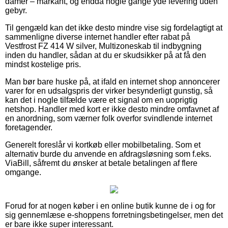
damer – markant, og endda nogle gange yde levering uden
gebyr.
Til gengæld kan det ikke desto mindre vise sig fordelagtigt at
sammenligne diverse internet handler efter rabat på
Vestfrost FZ 414 W silver, Multizoneskab til indbygning
inden du handler, sådan at du er skudsikker på at få den
mindst kostelige pris.
Man bør bare huske på, at ifald en internet shop annoncerer
varer for en udsalgspris der virker besynderligt gunstig, så
kan det i nogle tilfælde være et signal om en uoprigtig
netshop. Handler med kort er ikke desto mindre omfavnet af
en anordning, som værner folk overfor svindlende internet
foretagender.
Generelt foreslår vi kortkøb eller mobilbetaling. Som et
alternativ burde du anvende en afdragsløsning som f.eks.
ViaBill, såfremt du ønsker at betale betalingen af flere
omgange.
Forud for at nogen køber i en online butik kunne de i og for
sig gennemlæse e-shoppens forretningsbetingelser, men det
er bare ikke super interessant.