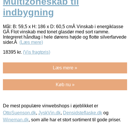
Multizoneskab til
indbygning
Mål: B: 59,5 x H: 186 x D: 60,5 cmÂ Vinskab i energiklasse
GÂ Flot vinskab med tonet glasdør med sort ramme.
Integreret håndtag i hele dørens højde og flotte silverfarvede
sider.Â
(Læs mere)
18395
kr.
(Vis fragtpris)
Læs mere »
Køb nu »
De mest populære vinwebshops i øjeblikket er
OttoSuenson.dk
,
JyskVin.dk
,
Densidsteflaske.dk
og
Wineman.dk
, som alle har et stort sortiment til gode priser.