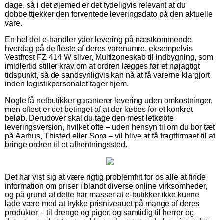
dage, så i det øjemed er det tydeligvis relevant at du
dobbelttjekker den forventede leveringsdato på den aktuelle
vare.
En hel del e-handler yder levering på næstkommende
hverdag på de fleste af deres varenumre, eksempelvis
Vestfrost FZ 414 W silver, Multizoneskab til indbygning, som
imidlertid stiller krav om at ordren lægges før et nøjagtigt
tidspunkt, så de sandsynligvis kan nå at få varerne klargjort
inden logistikpersonalet tager hjem.
Nogle få netbutikker garanterer levering uden omkostninger,
men oftest er det betinget af at der købes for et konkret
beløb. Derudover skal du tage den mest letkøbte
leveringsversion, hvilket ofte – uden hensyn til om du bor tæt
på Aarhus, Thisted eller Sorø – vil blive at få fragtfirmaet til at
bringe ordren til et afhentningssted.
Det har vist sig at være rigtig problemfrit for os alle at finde
information om priser i blandt diverse online virksomheder,
og på grund af dette har masser af e-butikker ikke kunne
lade være med at trykke prisniveauet på mange af deres
produkter – til drenge og piger, og samtidig til herrer og