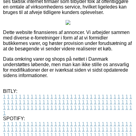
ses faktisk internet firmaer som tilbyder folk at offentliggøre
en omtale af virksomhedens service, hvilket ligeledes kan
bruges til at afveje tidligere kunders oplevelser.
Dette website finansieres af annoncer. Vi arbejder sammen
med diverse e-forretninger i form af at vi formidler
butikkernes varer, og høster provision under forudsætning af
at de besøgende vi sender videre realiserer et køb.
Data omkring varer og shops på nettet i Danmark
understøttes løbende, men man kan ikke stille os ansvarlig
for modifikationer der er iværksat siden vi sidst opdaterede
sidens informationer.
BITLY:
1
1
1
1
1
1
1
1
1
1
1
1
1
1
1
1
1
1
1
1
1
1
1
1
1
1
1
1
1
1
1
1
1
1
1
1
1
1
1
1
1
1
1
1
1
1
1
1
1
1
1
1
1
1
1
1
1
1
1
1
1
1
1
1
1
1
1
1
1
1
1
1
1
1
1
1
1
1
1
1
1
1
1
1
1
1
1
1
1
1
1
1
1
1
1
1
1
1
1
1
SPOTIFY:
1
1
1
1
1
1
1
1
1
1
1
1
1
1
1
1
1
1
1
1
1
1
1
1
1
1
1
1
1
1
1
1
1
1
1
1
1
1
1
1
1
1
1
1
1
1
1
1
1
1
1
1
1
1
1
1
1
1
1
1
1
1
1
1
1
1
1
1
1
1
1
1
1
1
1
1
1
1
1
1
1
1
1
1
1
1
1
1
1
1
1
1
1
1
1
1
1
1
1