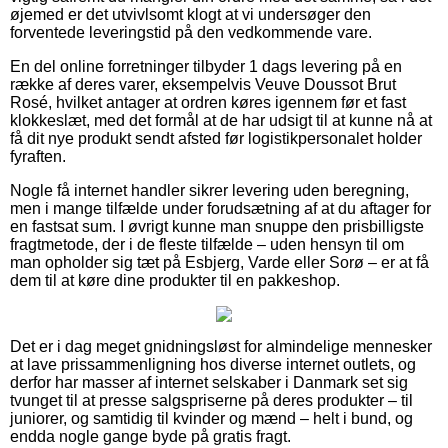
øjemed er det utvivlsomt klogt at vi undersøger den
forventede leveringstid på den vedkommende vare.
En del online forretninger tilbyder 1 dags levering på en
række af deres varer, eksempelvis Veuve Doussot Brut
Rosé, hvilket antager at ordren køres igennem før et fast
klokkeslæt, med det formål at de har udsigt til at kunne nå at
få dit nye produkt sendt afsted før logistikpersonalet holder
fyraften.
Nogle få internet handler sikrer levering uden beregning,
men i mange tilfælde under forudsætning af at du aftager for
en fastsat sum. I øvrigt kunne man snuppe den prisbilligste
fragtmetode, der i de fleste tilfælde – uden hensyn til om
man opholder sig tæt på Esbjerg, Varde eller Sorø – er at få
dem til at køre dine produkter til en pakkeshop.
Det er i dag meget gnidningsløst for almindelige mennesker
at lave prissammenligning hos diverse internet outlets, og
derfor har masser af internet selskaber i Danmark set sig
tvunget til at presse salgspriserne på deres produkter – til
juniorer, og samtidig til kvinder og mænd – helt i bund, og
endda nogle gange byde på gratis fragt.