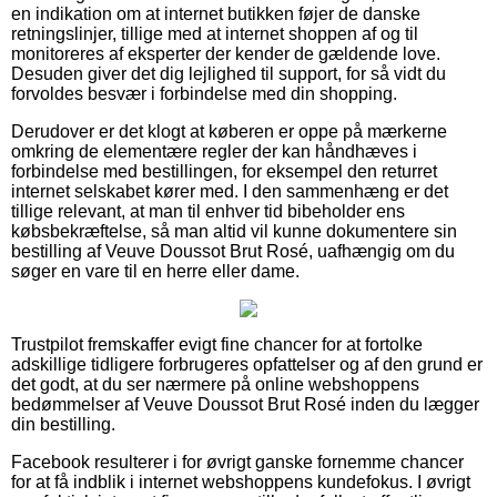
en indikation om at internet butikken føjer de danske
retningslinjer, tillige med at internet shoppen af og til
monitoreres af eksperter der kender de gældende love.
Desuden giver det dig lejlighed til support, for så vidt du
forvoldes besvær i forbindelse med din shopping.
Derudover er det klogt at køberen er oppe på mærkerne
omkring de elementære regler der kan håndhæves i
forbindelse med bestillingen, for eksempel den returret
internet selskabet kører med. I den sammenhæng er det
tillige relevant, at man til enhver tid bibeholder ens
købsbekræftelse, så man altid vil kunne dokumentere sin
bestilling af Veuve Doussot Brut Rosé, uafhængig om du
søger en vare til en herre eller dame.
Trustpilot fremskaffer evigt fine chancer for at fortolke
adskillige tidligere forbrugeres opfattelser og af den grund er
det godt, at du ser nærmere på online webshoppens
bedømmelser af Veuve Doussot Brut Rosé inden du lægger
din bestilling.
Facebook resulterer i for øvrigt ganske fornemme chancer
for at få indblik i internet webshoppens kundefokus. I øvrigt