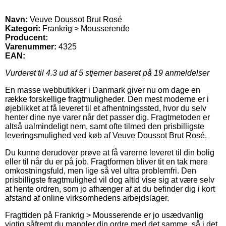
Navn:
Veuve Doussot Brut Rosé
Kategori:
Frankrig > Mousserende
Producent:
Varenummer:
4325
EAN:
Vurderet til
4.3
ud af 5 stjerner baseret på
19
anmeldelser
En masse webbutikker i Danmark giver nu om dage en
række forskellige fragtmuligheder. Den mest moderne er i
øjeblikket at få leveret til et afhentningssted, hvor du selv
henter dine nye varer når det passer dig. Fragtmetoden er
altså ualmindeligt nem, samt ofte tilmed den prisbilligste
leveringsmulighed ved køb af Veuve Doussot Brut Rosé.
Du kunne derudover prøve at få varerne leveret til din bolig
eller til når du er på job. Fragtformen bliver tit en tak mere
omkostningsfuld, men lige så vel ultra problemfri. Den
prisbilligste fragtmulighed vil dog altid vise sig at være selv
at hente ordren, som jo afhænger af at du befinder dig i kort
afstand af online virksomhedens arbejdslager.
Fragttiden på Frankrig > Mousserende er jo usædvanlig
vigtig såfremt du mangler din ordre med det samme, så i det