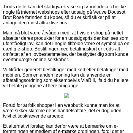
Trods dette kan det stadigvæk vise sig lønnende at checke
nogle få internet webshops efter udsalg på Veuve Doussot
Brut Rosé forinden du køber, så du er skråsikker på at
antage den mest attraktive pris.
Man må blot være årvågen med, at hvis en shop på nettet
afsætter deres produkter for en udsalgspris der kan ses som
uforståeligt lav, kan det i nogle tilfælde være et symbol på en
uærlig e-shop. Bestillinger med betalingskort er trods alt
omfattet af en lovbestemmelse, der beskytter dig som kunde
overfor uægte online selskaber.
Vi tilråder generelt bestillinger med kort eller betalinger med
mobilen. Som en anden løsning kan du anvende en
afbetalingsordning som eksempelvis ViaBill, ifald du hellere
vil betale pengene af flere omgange.
Forud for at folk shopper i en webbutik kunne man for at
være sikker skimme dens handelsaftale, det er dog uden
tvivl et tidskrævende arbejde.
Et alternativt forslag kan derfor være at bemærke om e-
forretningen er medlem af e-mærke ordningen, fordi det er