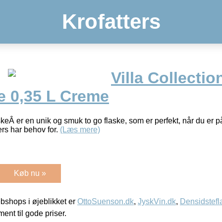
Krofatters
Villa Collectio
e 0,35 L Creme
keÂ er en unik og smuk to go flaske, som er perfekt, når du er på 
ers har behov for.
(Læs mere)
Køb nu »
shops i øjeblikket er
OttoSuenson.dk
,
JyskVin.dk
,
Densidstefl
ment til gode priser.