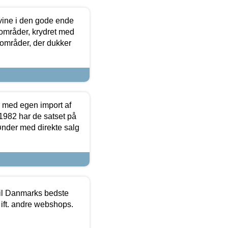
 vine i den gode ende
e områder, krydret med
 områder, der dukker
r med egen import af
i 1982 har de satset på
ønder med direkte salg
 til Danmarks bedste
 ift. andre webshops.