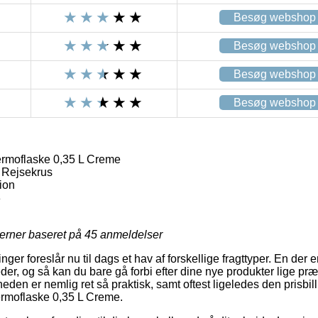
Besøg webshop
Besøg webshop
Besøg webshop
Besøg webshop
Termoflaske 0,35 L Creme
 Rejsekrus
tion
8
jerner baseret på
45
anmeldelser
nger foreslår nu til dags et hav af forskellige fragttyper. En der 
der, og så kan du bare gå forbi efter dine nye produkter lige præ
eden er nemlig ret så praktisk, samt oftest ligeledes den prisbi
Termoflaske 0,35 L Creme.