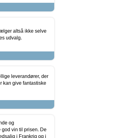
ælger altså ikke selve
res udvalg.
lige leverandører, der
r kan give fantastiske
unde og
od vin til prisen. De
dsalig i Frankrig og i