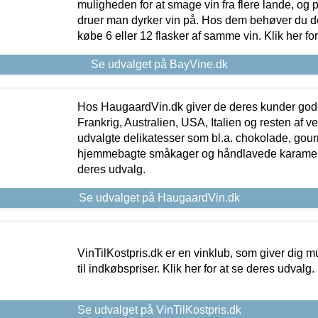
muligheden for at smage vin fra flere lande, og p
druer man dyrker vin på. Hos dem behøver du der
købe 6 eller 12 flasker af samme vin. Klik her fo
Se udvalget på BayVine.dk
Hos HaugaardVin.dk giver de deres kunder gode
Frankrig, Australien, USA, Italien og resten af v
udvalgte delikatesser som bl.a. chokolade, gourm
hjemmebagte småkager og håndlavede karameller
deres udvalg.
Se udvalget på HaugaardVin.dk
VinTilKostpris.dk er en vinklub, som giver dig m
til indkøbspriser. Klik her for at se deres udvalg.
Se udvalget på VinTilKostpris.dk