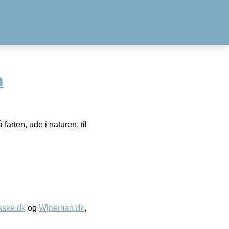
n
farten, ude i naturen, til
aske.dk
og
Wineman.dk
,