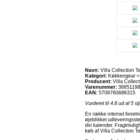
Navn:
Villa Collection 
Kategori:
Køkkengear >
Producent:
Villa Collec
Varenummer:
3885119
EAN:
5708760686315
Vurderet til
4.8
ud af 5 st
En række internet forretni
øjeblikket udleveringsste
din kalender. Fragtmuligh
køb af Villa Collection 