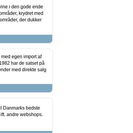
 vine i den gode ende
e områder, krydret med
 områder, der dukker
r med egen import af
i 1982 har de satset på
ønder med direkte salg
 til Danmarks bedste
 ift. andre webshops.