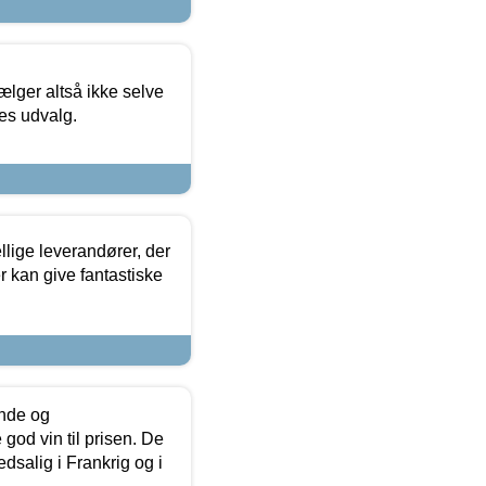
ælger altså ikke selve
res udvalg.
lige leverandører, der
r kan give fantastiske
unde og
od vin til prisen. De
dsalig i Frankrig og i