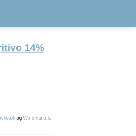
eritivo 14%
aske.dk
og
Wineman.dk
,