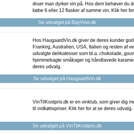
druer man dyrker vin på. Hos dem behøver du der
købe 6 eller 12 flasker af samme vin. Klik her fo
Se udvalget på BayVine.dk
Hos HaugaardVin.dk giver de deres kunder gode
Frankrig, Australien, USA, Italien og resten af v
udvalgte delikatesser som bl.a. chokolade, gourm
hjemmebagte småkager og håndlavede karameller
deres udvalg.
Se udvalget på HaugaardVin.dk
VinTilKostpris.dk er en vinklub, som giver dig m
til indkøbspriser. Klik her for at se deres udvalg.
Se udvalget på VinTilKostpris.dk