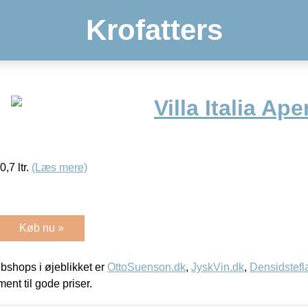
Krofatters
Villa Italia Ap
0,7 ltr.
(Læs mere)
Køb nu »
shops i øjeblikket er
OttoSuenson.dk
,
JyskVin.dk
,
Densidstefl
ment til gode priser.