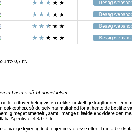
Besøg websho
Besøg websho
Besøg websho
Besøg websho
vo 14% 0,7 ltr.
jerner baseret på
14
anmeldelser
å nettet udlover heldigvis en række forskellige fragtformer. Den 
en pakkeshop, så du selv har mulighed for at hente de bestilte var
nemlig meget smertefri, samt i mange tilfælde endvidere den mes
talia Aperitivo 14% 0,7 ltr..
 at vælge levering til din hjemmeadresse eller til din arbejds