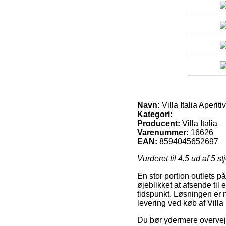
Navn:
Villa Italia Aperiti
Kategori:
Producent:
Villa Italia
Varenummer:
16626
EAN:
8594045652697
Vurderet til
4.5
ud af 5 st
En stor portion outlets p
øjeblikket at afsende til 
tidspunkt. Løsningen er 
levering ved køb af Villa I
Du bør ydermere overveje