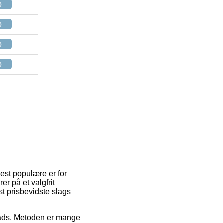
p
p
p
p
mest populære er for
er på et valgfrit
t prisbevidste slags
plads. Metoden er mange