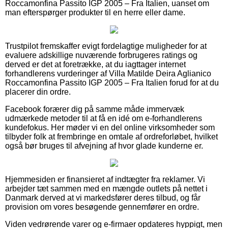
Roccamonfina Passito IGP 2005 – Fra Italien, uanset om
man efterspørger produkter til en herre eller dame.
Trustpilot fremskaffer evigt fordelagtige muligheder for at
evaluere adskillige nuværende forbrugeres ratings og
derved er det at foretrække, at du iagttager internet
forhandlerens vurderinger af Villa Matilde Deira Aglianico
Roccamonfina Passito IGP 2005 – Fra Italien forud for at du
placerer din ordre.
Facebook forærer dig på samme måde immervæk
udmærkede metoder til at få en idé om e-forhandlerens
kundefokus. Her møder vi en del online virksomheder som
tilbyder folk at frembringe en omtale af ordreforløbet, hvilket
også bør bruges til afvejning af hvor glade kunderne er.
Hjemmesiden er finansieret af indtægter fra reklamer. Vi
arbejder tæt sammen med en mængde outlets på nettet i
Danmark derved at vi markedsfører deres tilbud, og får
provision om vores besøgende gennemfører en ordre.
Viden vedrørende varer og e-firmaer opdateres hyppigt, men