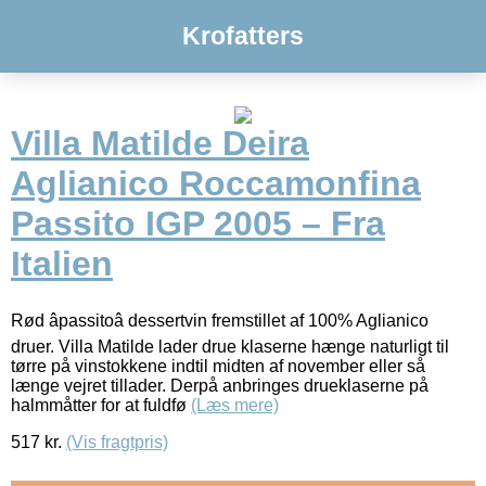
Krofatters
Villa Matilde Deira
Aglianico Roccamonfina
Passito IGP 2005 – Fra
Italien
Rød âpassitoâ dessertvin fremstillet af 100% Aglianico
druer. Villa Matilde lader drue klaserne hænge naturligt til
tørre på vinstokkene indtil midten af november eller så
længe vejret tillader. Derpå anbringes drueklaserne på
halmmåtter for at fuldfø
(Læs mere)
517
kr.
(Vis fragtpris)