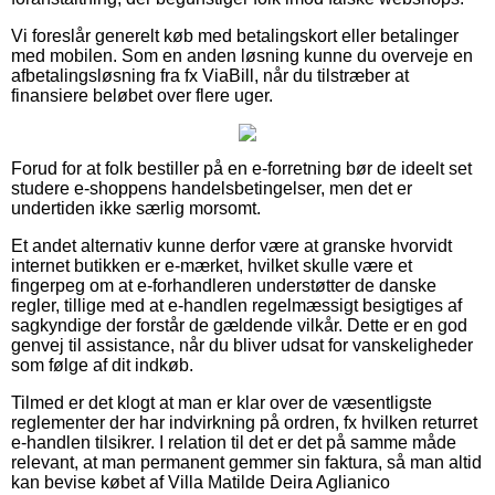
Vi foreslår generelt køb med betalingskort eller betalinger
med mobilen. Som en anden løsning kunne du overveje en
afbetalingsløsning fra fx ViaBill, når du tilstræber at
finansiere beløbet over flere uger.
Forud for at folk bestiller på en e-forretning bør de ideelt set
studere e-shoppens handelsbetingelser, men det er
undertiden ikke særlig morsomt.
Et andet alternativ kunne derfor være at granske hvorvidt
internet butikken er e-mærket, hvilket skulle være et
fingerpeg om at e-forhandleren understøtter de danske
regler, tillige med at e-handlen regelmæssigt besigtiges af
sagkyndige der forstår de gældende vilkår. Dette er en god
genvej til assistance, når du bliver udsat for vanskeligheder
som følge af dit indkøb.
Tilmed er det klogt at man er klar over de væsentligste
reglementer der har indvirkning på ordren, fx hvilken returret
e-handlen tilsikrer. I relation til det er det på samme måde
relevant, at man permanent gemmer sin faktura, så man altid
kan bevise købet af Villa Matilde Deira Aglianico