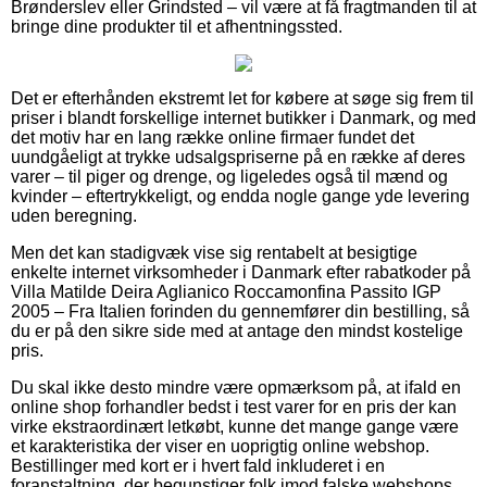
Brønderslev eller Grindsted – vil være at få fragtmanden til at
bringe dine produkter til et afhentningssted.
Det er efterhånden ekstremt let for købere at søge sig frem til
priser i blandt forskellige internet butikker i Danmark, og med
det motiv har en lang række online firmaer fundet det
uundgåeligt at trykke udsalgspriserne på en række af deres
varer – til piger og drenge, og ligeledes også til mænd og
kvinder – eftertrykkeligt, og endda nogle gange yde levering
uden beregning.
Men det kan stadigvæk vise sig rentabelt at besigtige
enkelte internet virksomheder i Danmark efter rabatkoder på
Villa Matilde Deira Aglianico Roccamonfina Passito IGP
2005 – Fra Italien forinden du gennemfører din bestilling, så
du er på den sikre side med at antage den mindst kostelige
pris.
Du skal ikke desto mindre være opmærksom på, at ifald en
online shop forhandler bedst i test varer for en pris der kan
virke ekstraordinært letkøbt, kunne det mange gange være
et karakteristika der viser en uoprigtig online webshop.
Bestillinger med kort er i hvert fald inkluderet i en
foranstaltning, der begunstiger folk imod falske webshops.