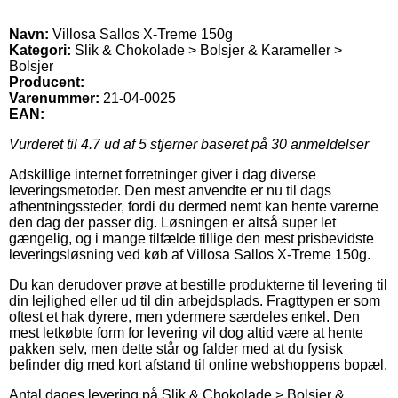
Navn:
Villosa Sallos X-Treme 150g
Kategori:
Slik & Chokolade > Bolsjer & Karameller >
Bolsjer
Producent:
Varenummer:
21-04-0025
EAN:
Vurderet til
4.7
ud af 5 stjerner baseret på
30
anmeldelser
Adskillige internet forretninger giver i dag diverse
leveringsmetoder. Den mest anvendte er nu til dags
afhentningssteder, fordi du dermed nemt kan hente varerne
den dag der passer dig. Løsningen er altså super let
gængelig, og i mange tilfælde tillige den mest prisbevidste
leveringsløsning ved køb af Villosa Sallos X-Treme 150g.
Du kan derudover prøve at bestille produkterne til levering til
din lejlighed eller ud til din arbejdsplads. Fragttypen er som
oftest et hak dyrere, men ydermere særdeles enkel. Den
mest letkøbte form for levering vil dog altid være at hente
pakken selv, men dette står og falder med at du fysisk
befinder dig med kort afstand til online webshoppens bopæl.
Antal dages levering på Slik & Chokolade > Bolsjer &