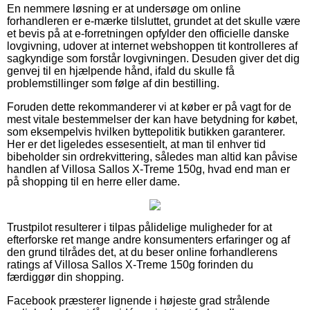
En nemmere løsning er at undersøge om online
forhandleren er e-mærke tilsluttet, grundet at det skulle være
et bevis på at e-forretningen opfylder den officielle danske
lovgivning, udover at internet webshoppen tit kontrolleres af
sagkyndige som forstår lovgivningen. Desuden giver det dig
genvej til en hjælpende hånd, ifald du skulle få
problemstillinger som følge af din bestilling.
Foruden dette rekommanderer vi at køber er på vagt for de
mest vitale bestemmelser der kan have betydning for købet,
som eksempelvis hvilken byttepolitik butikken garanterer.
Her er det ligeledes essesentielt, at man til enhver tid
bibeholder sin ordrekvittering, således man altid kan påvise
handlen af Villosa Sallos X-Treme 150g, hvad end man er
på shopping til en herre eller dame.
Trustpilot resulterer i tilpas pålidelige muligheder for at
efterforske ret mange andre konsumenters erfaringer og af
den grund tilrådes det, at du beser online forhandlerens
ratings af Villosa Sallos X-Treme 150g forinden du
færdiggør din shopping.
Facebook præsterer lignende i højeste grad strålende