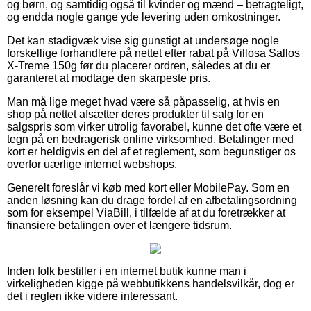
og børn, og samtidig også til kvinder og mænd – betragteligt,
og endda nogle gange yde levering uden omkostninger.
Det kan stadigvæk vise sig gunstigt at undersøge nogle
forskellige forhandlere på nettet efter rabat på Villosa Sallos
X-Treme 150g før du placerer ordren, således at du er
garanteret at modtage den skarpeste pris.
Man må lige meget hvad være så påpasselig, at hvis en
shop på nettet afsætter deres produkter til salg for en
salgspris som virker utrolig favorabel, kunne det ofte være et
tegn på en bedragerisk online virksomhed. Betalinger med
kort er heldigvis en del af et reglement, som begunstiger os
overfor uærlige internet webshops.
Generelt foreslår vi køb med kort eller MobilePay. Som en
anden løsning kan du drage fordel af en afbetalingsordning
som for eksempel ViaBill, i tilfælde af at du foretrækker at
finansiere betalingen over et længere tidsrum.
Inden folk bestiller i en internet butik kunne man i
virkeligheden kigge på webbutikkens handelsvilkår, dog er
det i reglen ikke videre interessant.