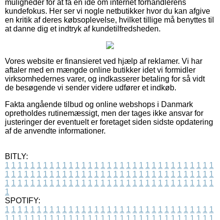
muligheder for at få en idé om internet forhandlerens
kundefokus. Her ser vi nogle netbutikker hvor du kan afgive
en kritik af deres købsoplevelse, hvilket tillige må benyttes til
at danne dig et indtryk af kundetilfredsheden.
Vores website er finansieret ved hjælp af reklamer. Vi har
aftaler med en mængde online butikker idet vi formidler
virksomhedernes varer, og indkasserer betaling for så vidt
de besøgende vi sender videre udfører et indkøb.
Fakta angående tilbud og online webshops i Danmark
opretholdes rutinemæssigt, men der tages ikke ansvar for
justeringer der eventuelt er foretaget siden sidste opdatering
af de anvendte informationer.
BITLY:
1
1
1
1
1
1
1
1
1
1
1
1
1
1
1
1
1
1
1
1
1
1
1
1
1
1
1
1
1
1
1
1
1
1
1
1
1
1
1
1
1
1
1
1
1
1
1
1
1
1
1
1
1
1
1
1
1
1
1
1
1
1
1
1
1
1
1
1
1
1
1
1
1
1
1
1
1
1
1
1
1
1
1
1
1
1
1
1
1
1
1
1
1
1
1
1
1
1
1
1
SPOTIFY:
1
1
1
1
1
1
1
1
1
1
1
1
1
1
1
1
1
1
1
1
1
1
1
1
1
1
1
1
1
1
1
1
1
1
1
1
1
1
1
1
1
1
1
1
1
1
1
1
1
1
1
1
1
1
1
1
1
1
1
1
1
1
1
1
1
1