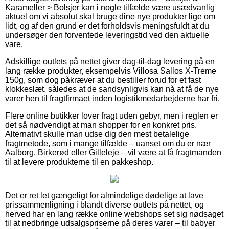
Karameller > Bolsjer kan i nogle tilfælde være usædvanlig
aktuel om vi absolut skal bruge dine nye produkter lige om
lidt, og af den grund er det forholdsvis meningsfuldt at du
undersøger den forventede leveringstid ved den aktuelle
vare.
Adskillige outlets på nettet giver dag-til-dag levering på en
lang række produkter, eksempelvis Villosa Sallos X-Treme
150g, som dog påkræver at du bestiller forud for et fast
klokkeslæt, således at de sandsynligvis kan nå at få de nye
varer hen til fragtfirmaet inden logistikmedarbejderne har fri.
Flere online butikker lover fragt uden gebyr, men i reglen er
det så nødvendigt at man shopper for en konkret pris.
Alternativt skulle man udse dig den mest betalelige
fragtmetode, som i mange tilfælde – uanset om du er nær
Aalborg, Birkerød eller Gilleleje – vil være at få fragtmanden
til at levere produkterne til en pakkeshop.
Det er ret let gængeligt for almindelige dødelige at lave
prissammenligning i blandt diverse outlets på nettet, og
herved har en lang række online webshops set sig nødsaget
til at nedbringe udsalgspriserne på deres varer – til babyer