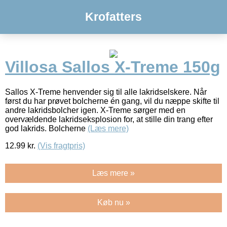
Krofatters
Villosa Sallos X-Treme 150g
Sallos X-Treme henvender sig til alle lakridselskere. Når
først du har prøvet bolcherne én gang, vil du næppe skifte til
andre lakridsbolcher igen. X-Treme sørger med en
overvældende lakridseksplosion for, at stille din trang efter
god lakrids. Bolcherne
(Læs mere)
12.99
kr.
(Vis fragtpris)
Læs mere »
Køb nu »