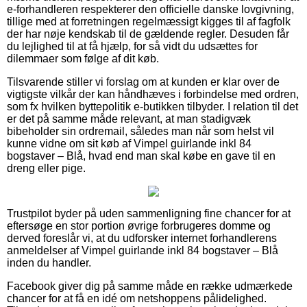
e-forhandleren respekterer den officielle danske lovgivning,
tillige med at forretningen regelmæssigt kigges til af fagfolk
der har nøje kendskab til de gældende regler. Desuden får
du lejlighed til at få hjælp, for så vidt du udsættes for
dilemmaer som følge af dit køb.
Tilsvarende stiller vi forslag om at kunden er klar over de
vigtigste vilkår der kan håndhæves i forbindelse med ordren,
som fx hvilken byttepolitik e-butikken tilbyder. I relation til det
er det på samme måde relevant, at man stadigvæk
bibeholder sin ordremail, således man når som helst vil
kunne vidne om sit køb af Vimpel guirlande inkl 84
bogstaver – Blå, hvad end man skal købe en gave til en
dreng eller pige.
Trustpilot byder på uden sammenligning fine chancer for at
eftersøge en stor portion øvrige forbrugeres domme og
derved foreslår vi, at du udforsker internet forhandlerens
anmeldelser af Vimpel guirlande inkl 84 bogstaver – Blå
inden du handler.
Facebook giver dig på samme måde en række udmærkede
chancer for at få en idé om netshoppens pålidelighed.