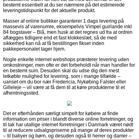
bestemt essentielt at du ser nærmere på det estimerede
leveringstidspunkt for det aktuelle produkt.
Masser af online butikker garanterer 1 dags levering på
massevis af varenumre, eksempelvis Vimpel guirlande inkl
84 bogstaver – Blå, men husk at det regnes ud fra at ordren
aflægges tidligere end et fast klokkeslæt, så de med
sikkerhed kan nå at få bestillingen fikset inden
pakkepersonalet tager hjem.
Nogle enkelte internet webshops præsterer levering uden
omkostninger, men ofte er det forbeholdt når man handler for
en bestemt sum. Desuden skal du udse dig den mest
letkøbte mulighed for levering, som i mange tilfælde –
uanset om du bor nær Fredericia, Nykøbing Falster eller
Gilleleje – vil være at få dem til at køre produkterne til et
afhentningssted.
Det er efterhånden særligt simpelt for købere at finde
information om priser i blandt diverse online forretninger, og
til tak har utallige internet forretninger i Danmark været nødt
til at reducere udsalgspriserne på mange af deres produkter
– til babyer og børn, og desuden også til herrer og damer –