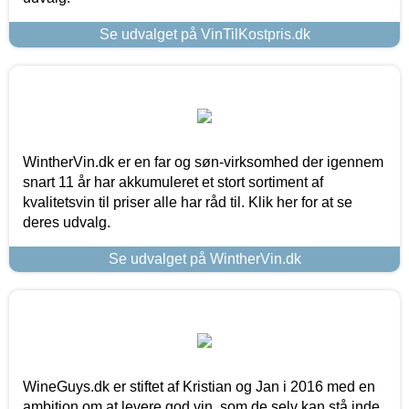
Se udvalget på VinTilKostpris.dk
WintherVin.dk er en far og søn-virksomhed der igennem
snart 11 år har akkumuleret et stort sortiment af
kvalitetsvin til priser alle har råd til. Klik her for at se
deres udvalg.
Se udvalget på WintherVin.dk
WineGuys.dk er stiftet af Kristian og Jan i 2016 med en
ambition om at levere god vin, som de selv kan stå inde