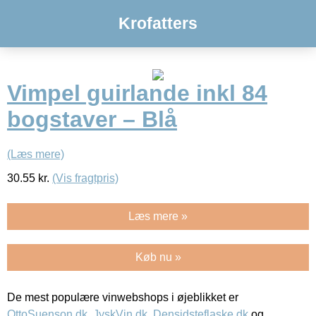
Krofatters
Vimpel guirlande inkl 84
bogstaver – Blå
(Læs mere)
30.55
kr.
(Vis fragtpris)
Læs mere »
Køb nu »
De mest populære vinwebshops i øjeblikket er
OttoSuenson.dk
,
JyskVin.dk
,
Densidsteflaske.dk
og