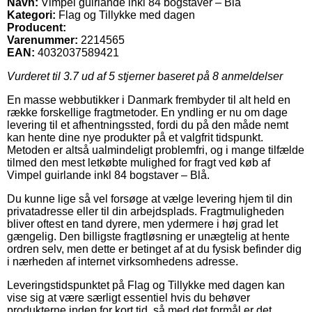
Navn:
Vimpel guirlande inkl 84 bogstaver – Blå
Kategori:
Flag og Tillykke med dagen
Producent:
Varenummer:
2214565
EAN:
4032037589421
Vurderet til
3.7
ud af 5 stjerner baseret på
8
anmeldelser
En masse webbutikker i Danmark frembyder til alt held en
række forskellige fragtmetoder. En yndling er nu om dage
levering til et afhentningssted, fordi du på den måde nemt
kan hente dine nye produkter på et valgfrit tidspunkt.
Metoden er altså ualmindeligt problemfri, og i mange tilfælde
tilmed den mest letkøbte mulighed for fragt ved køb af
Vimpel guirlande inkl 84 bogstaver – Blå.
Du kunne lige så vel forsøge at vælge levering hjem til din
privatadresse eller til din arbejdsplads. Fragtmuligheden
bliver oftest en tand dyrere, men ydermere i høj grad let
gængelig. Den billigste fragtløsning er unægtelig at hente
ordren selv, men dette er betinget af at du fysisk befinder dig
i nærheden af internet virksomhedens adresse.
Leveringstidspunktet på Flag og Tillykke med dagen kan
vise sig at være særligt essentiel hvis du behøver
produkterne inden for kort tid, så med det formål er det