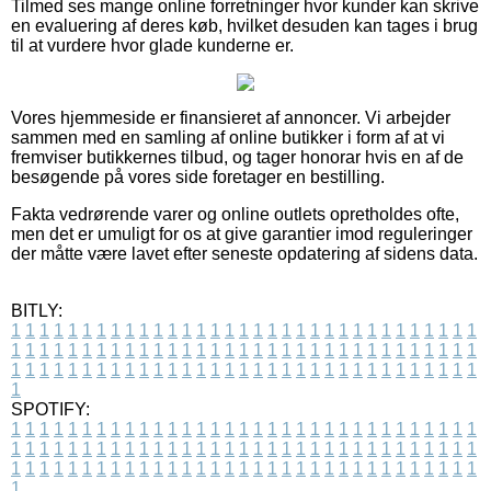
Tilmed ses mange online forretninger hvor kunder kan skrive
en evaluering af deres køb, hvilket desuden kan tages i brug
til at vurdere hvor glade kunderne er.
Vores hjemmeside er finansieret af annoncer. Vi arbejder
sammen med en samling af online butikker i form af at vi
fremviser butikkernes tilbud, og tager honorar hvis en af de
besøgende på vores side foretager en bestilling.
Fakta vedrørende varer og online outlets opretholdes ofte,
men det er umuligt for os at give garantier imod reguleringer
der måtte være lavet efter seneste opdatering af sidens data.
BITLY:
1
1
1
1
1
1
1
1
1
1
1
1
1
1
1
1
1
1
1
1
1
1
1
1
1
1
1
1
1
1
1
1
1
1
1
1
1
1
1
1
1
1
1
1
1
1
1
1
1
1
1
1
1
1
1
1
1
1
1
1
1
1
1
1
1
1
1
1
1
1
1
1
1
1
1
1
1
1
1
1
1
1
1
1
1
1
1
1
1
1
1
1
1
1
1
1
1
1
1
1
SPOTIFY:
1
1
1
1
1
1
1
1
1
1
1
1
1
1
1
1
1
1
1
1
1
1
1
1
1
1
1
1
1
1
1
1
1
1
1
1
1
1
1
1
1
1
1
1
1
1
1
1
1
1
1
1
1
1
1
1
1
1
1
1
1
1
1
1
1
1
1
1
1
1
1
1
1
1
1
1
1
1
1
1
1
1
1
1
1
1
1
1
1
1
1
1
1
1
1
1
1
1
1
1