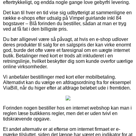
eftertrykkeligt, og endda nogle gange love gebyrfri levering.
Det kan til hver en tid vise sig udbytterigt at sammenligne en
række e-shops efter udsalg på Vimpel guirlande inkl 84
bogstaver – Blå forinden du bestiller, sådan at man er tryg
ved at få fat i den billigste pris.
Du bør alligevel være så påvagt, at hvis en e-shop udlover
deres produkter til salg for en salgspris der kan virke enormt
god, burde det ofte være et faresignal om en uægte internet
butik. Betalinger med kort er trods alt inkluderet i en
retningslinje, hvilket beskytter dig som kunde overfor uærlige
online virksomheder.
Vi anbefaler bestillinger med kort eller mobilbetaling.
Alternativt kan du vælge en afdragsordning fra for eksempel
ViaBill, når du higer efter at afdrage beløbet ude i fremtiden.
Forinden nogen bestiller hos en internet webshop kan man i
reglen læse butikkens regler, men det er uden tvivl en
tidskrævende opgave.
Et andet alternativ er at efterse om internet firmaet er e-
mærke tilsluttet, siden det længe har været en indikator for at