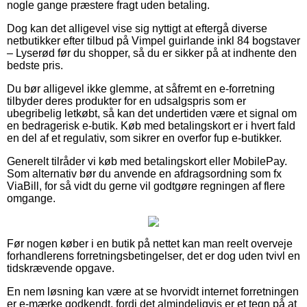
nogle gange præstere fragt uden betaling.
Dog kan det alligevel vise sig nyttigt at eftergå diverse
netbutikker efter tilbud på Vimpel guirlande inkl 84 bogstaver
– Lyserød før du shopper, så du er sikker på at indhente den
bedste pris.
Du bør alligevel ikke glemme, at såfremt en e-forretning
tilbyder deres produkter for en udsalgspris som er
ubegribelig letkøbt, så kan det undertiden være et signal om
en bedragerisk e-butik. Køb med betalingskort er i hvert fald
en del af et regulativ, som sikrer en overfor fup e-butikker.
Generelt tilråder vi køb med betalingskort eller MobilePay.
Som alternativ bør du anvende en afdragsordning som fx
ViaBill, for så vidt du gerne vil godtgøre regningen af flere
omgange.
Før nogen køber i en butik på nettet kan man reelt overveje
forhandlerens forretningsbetingelser, det er dog uden tvivl en
tidskrævende opgave.
En nem løsning kan være at se hvorvidt internet forretningen
er e-mærke godkendt, fordi det almindeligvis er et tegn på at