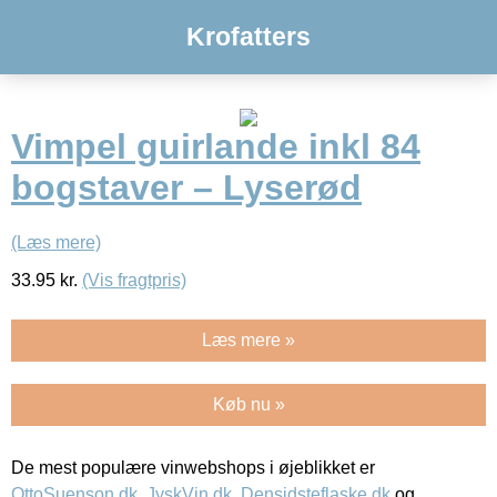
Krofatters
Vimpel guirlande inkl 84
bogstaver – Lyserød
(Læs mere)
33.95
kr.
(Vis fragtpris)
Læs mere »
Køb nu »
De mest populære vinwebshops i øjeblikket er
OttoSuenson.dk
,
JyskVin.dk
,
Densidsteflaske.dk
og