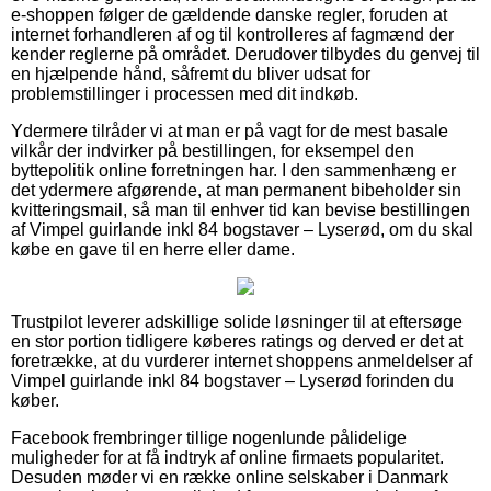
e-shoppen følger de gældende danske regler, foruden at
internet forhandleren af og til kontrolleres af fagmænd der
kender reglerne på området. Derudover tilbydes du genvej til
en hjælpende hånd, såfremt du bliver udsat for
problemstillinger i processen med dit indkøb.
Ydermere tilråder vi at man er på vagt for de mest basale
vilkår der indvirker på bestillingen, for eksempel den
byttepolitik online forretningen har. I den sammenhæng er
det ydermere afgørende, at man permanent bibeholder sin
kvitteringsmail, så man til enhver tid kan bevise bestillingen
af Vimpel guirlande inkl 84 bogstaver – Lyserød, om du skal
købe en gave til en herre eller dame.
Trustpilot leverer adskillige solide løsninger til at eftersøge
en stor portion tidligere køberes ratings og derved er det at
foretrække, at du vurderer internet shoppens anmeldelser af
Vimpel guirlande inkl 84 bogstaver – Lyserød forinden du
køber.
Facebook frembringer tillige nogenlunde pålidelige
muligheder for at få indtryk af online firmaets popularitet.
Desuden møder vi en række online selskaber i Danmark