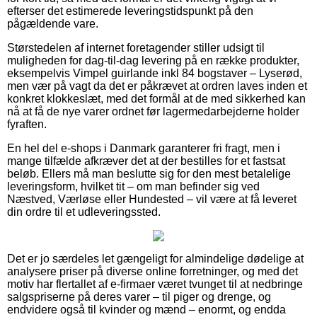
efterser det estimerede leveringstidspunkt på den
pågældende vare.
Størstedelen af internet foretagender stiller udsigt til
muligheden for dag-til-dag levering på en række produkter,
eksempelvis Vimpel guirlande inkl 84 bogstaver – Lyserød,
men vær på vagt da det er påkrævet at ordren laves inden et
konkret klokkeslæt, med det formål at de med sikkerhed kan
nå at få de nye varer ordnet før lagermedarbejderne holder
fyraften.
En hel del e-shops i Danmark garanterer fri fragt, men i
mange tilfælde afkræver det at der bestilles for et fastsat
beløb. Ellers må man beslutte sig for den mest betalelige
leveringsform, hvilket tit – om man befinder sig ved
Næstved, Værløse eller Hundested – vil være at få leveret
din ordre til et udleveringssted.
Det er jo særdeles let gængeligt for almindelige dødelige at
analysere priser på diverse online forretninger, og med det
motiv har flertallet af e-firmaer været tvunget til at nedbringe
salgspriserne på deres varer – til piger og drenge, og
endvidere også til kvinder og mænd – enormt, og endda