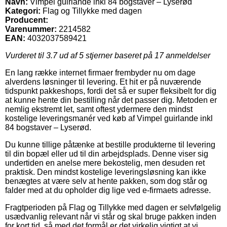
Navn:
Vimpel guirlande inkl 84 bogstaver – Lyserød
Kategori:
Flag og Tillykke med dagen
Producent:
Varenummer:
2214582
EAN:
4032037589421
Vurderet til
3.7
ud af 5 stjerner baseret på
17
anmeldelser
En lang række internet firmaer frembyder nu om dage
alverdens løsninger til levering. Et hit er på nuværende
tidspunkt pakkeshops, fordi det så er super fleksibelt for dig
at kunne hente din bestilling når det passer dig. Metoden er
nemlig ekstremt let, samt oftest ydermere den mindst
kostelige leveringsmanér ved køb af Vimpel guirlande inkl
84 bogstaver – Lyserød.
Du kunne tillige påtænke at bestille produkterne til levering
til din bopæl eller ud til din arbejdsplads. Denne viser sig
undertiden en anelse mere bekostelig, men desuden ret
praktisk. Den mindst kostelige leveringsløsning kan ikke
benægtes at være selv at hente pakken, som dog står og
falder med at du opholder dig lige ved e-firmaets adresse.
Fragtperioden på Flag og Tillykke med dagen er selvfølgelig
usædvanlig relevant når vi står og skal bruge pakken inden
for kort tid, så med det formål er det virkelig vigtigt at vi