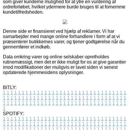
som giver kunderne mulighed for at ytre en vurdering af
ordreforløbet, hvilket ydermere burde bruges til at fornemme
kundetilfredsheden.
Denne side er finansieret ved hjælp af reklamer. Vi har
samarbejder med mange online forhandlere i form af at vi
præsenterer butikkernes varer, og tjener godtgørelse når du
gennemfører et indkøb.
Data omkring varer og online selskaber opretholdes
rutinemæssigt, men det er ikke muligt for os at give garantier
imod modifikationer der muligvis er lavet siden vi senest
opdaterede hjemmesidens oplysninger.
BITLY:
1
1
1
1
1
1
1
1
1
1
1
1
1
1
1
1
1
1
1
1
1
1
1
1
1
1
1
1
1
1
1
1
1
1
1
1
1
1
1
1
1
1
1
1
1
1
1
1
1
1
1
1
1
1
1
1
1
1
1
1
1
1
1
1
1
1
1
1
1
1
1
1
1
1
1
1
1
1
1
1
1
1
1
1
1
1
1
1
1
1
1
1
1
1
1
1
1
1
1
1
SPOTIFY:
1
1
1
1
1
1
1
1
1
1
1
1
1
1
1
1
1
1
1
1
1
1
1
1
1
1
1
1
1
1
1
1
1
1
1
1
1
1
1
1
1
1
1
1
1
1
1
1
1
1
1
1
1
1
1
1
1
1
1
1
1
1
1
1
1
1
1
1
1
1
1
1
1
1
1
1
1
1
1
1
1
1
1
1
1
1
1
1
1
1
1
1
1
1
1
1
1
1
1