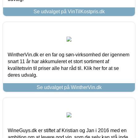
Se udvalget på VinTilKostpris.dk
WintherVin.dk er en far og søn-virksomhed der igennem
snart 11 år har akkumuleret et stort sortiment af
kvalitetsvin til priser alle har råd til. Klik her for at se
deres udvalg.
Se udvalget på WintherVin.dk
WineGuys.dk er stiftet af Kristian og Jan i 2016 med en
ambition om at levere god vin, som de selv kan stå inde