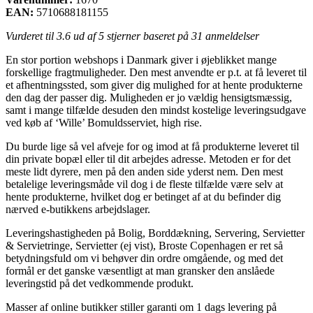
EAN:
5710688181155
Vurderet til
3.6
ud af 5 stjerner baseret på
31
anmeldelser
En stor portion webshops i Danmark giver i øjeblikket mange
forskellige fragtmuligheder. Den mest anvendte er p.t. at få leveret til
et afhentningssted, som giver dig mulighed for at hente produkterne
den dag der passer dig. Muligheden er jo vældig hensigtsmæssig,
samt i mange tilfælde desuden den mindst kostelige leveringsudgave
ved køb af ‘Wille’ Bomuldsserviet, high rise.
Du burde lige så vel afveje for og imod at få produkterne leveret til
din private bopæl eller til dit arbejdes adresse. Metoden er for det
meste lidt dyrere, men på den anden side yderst nem. Den mest
betalelige leveringsmåde vil dog i de fleste tilfælde være selv at
hente produkterne, hvilket dog er betinget af at du befinder dig
nærved e-butikkens arbejdslager.
Leveringshastigheden på Bolig, Borddækning, Servering, Servietter
& Servietringe, Servietter (ej vist), Broste Copenhagen er ret så
betydningsfuld om vi behøver din ordre omgående, og med det
formål er det ganske væsentligt at man gransker den anslåede
leveringstid på det vedkommende produkt.
Masser af online butikker stiller garanti om 1 dags levering på