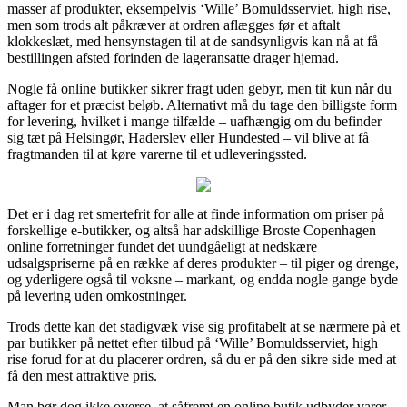
masser af produkter, eksempelvis ‘Wille’ Bomuldsserviet, high rise,
men som trods alt påkræver at ordren aflægges før et aftalt
klokkeslæt, med hensynstagen til at de sandsynligvis kan nå at få
bestillingen afsted forinden de lageransatte drager hjemad.
Nogle få online butikker sikrer fragt uden gebyr, men tit kun når du
aftager for et præcist beløb. Alternativt må du tage den billigste form
for levering, hvilket i mange tilfælde – uafhængig om du befinder
sig tæt på Helsingør, Haderslev eller Hundested – vil blive at få
fragtmanden til at køre varerne til et udleveringssted.
Det er i dag ret smertefrit for alle at finde information om priser på
forskellige e-butikker, og altså har adskillige Broste Copenhagen
online forretninger fundet det uundgåeligt at nedskære
udsalgspriserne på en række af deres produkter – til piger og drenge,
og yderligere også til voksne – markant, og endda nogle gange byde
på levering uden omkostninger.
Trods dette kan det stadigvæk vise sig profitabelt at se nærmere på et
par butikker på nettet efter tilbud på ‘Wille’ Bomuldsserviet, high
rise forud for at du placerer ordren, så du er på den sikre side med at
få den mest attraktive pris.
Man bør dog ikke overse, at såfremt en online butik udbyder varer