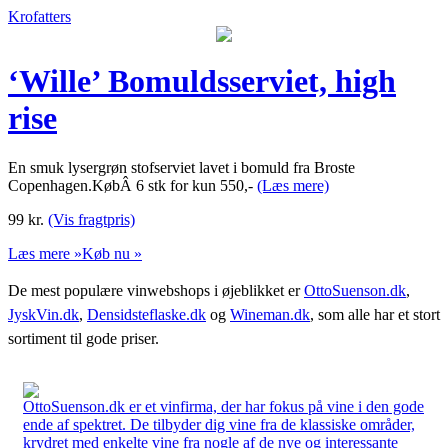
Krofatters
‘Wille’ Bomuldsserviet, high
rise
En smuk lysergrøn stofserviet lavet i bomuld fra Broste
Copenhagen.KøbÂ 6 stk for kun 550,-
(Læs mere)
99
kr.
(Vis fragtpris)
Læs mere »
Køb nu »
De mest populære vinwebshops i øjeblikket er
OttoSuenson.dk
,
JyskVin.dk
,
Densidsteflaske.dk
og
Wineman.dk
, som alle har et stort
sortiment til gode priser.
OttoSuenson.dk er et vinfirma, der har fokus på vine i den gode
ende af spektret. De tilbyder dig vine fra de klassiske områder,
krydret med enkelte vine fra nogle af de nye og interessante