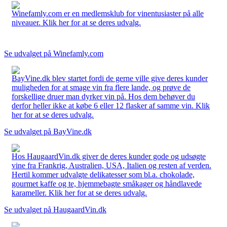
Winefamly.com er en medlemsklub for vinentusiaster på alle
niveauer. Klik her for at se deres udvalg.
Se udvalget på Winefamly.com
BayVine.dk blev startet fordi de gerne ville give deres kunder
muligheden for at smage vin fra flere lande, og prøve de
forskellige druer man dyrker vin på. Hos dem behøver du
derfor heller ikke at købe 6 eller 12 flasker af samme vin. Klik
her for at se deres udvalg.
Se udvalget på BayVine.dk
Hos HaugaardVin.dk giver de deres kunder gode og udsøgte
vine fra Frankrig, Australien, USA, Italien og resten af verden.
Hertil kommer udvalgte delikatesser som bl.a. chokolade,
gourmet kaffe og te, hjemmebagte småkager og håndlavede
karameller. Klik her for at se deres udvalg.
Se udvalget på HaugaardVin.dk