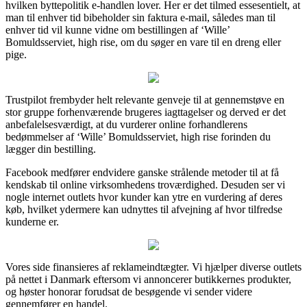
hvilken byttepolitik e-handlen lover. Her er det tilmed essesentielt, at
man til enhver tid bibeholder sin faktura e-mail, således man til
enhver tid vil kunne vidne om bestillingen af ‘Wille’
Bomuldsserviet, high rise, om du søger en vare til en dreng eller
pige.
Trustpilot frembyder helt relevante genveje til at gennemstøve en
stor gruppe forhenværende brugeres iagttagelser og derved er det
anbefalelsesværdigt, at du vurderer online forhandlerens
bedømmelser af ‘Wille’ Bomuldsserviet, high rise forinden du
lægger din bestilling.
Facebook medfører endvidere ganske strålende metoder til at få
kendskab til online virksomhedens troværdighed. Desuden ser vi
nogle internet outlets hvor kunder kan ytre en vurdering af deres
køb, hvilket ydermere kan udnyttes til afvejning af hvor tilfredse
kunderne er.
Vores side finansieres af reklameindtægter. Vi hjælper diverse outlets
på nettet i Danmark eftersom vi annoncerer butikkernes produkter,
og høster honorar forudsat de besøgende vi sender videre
gennemfører en handel.