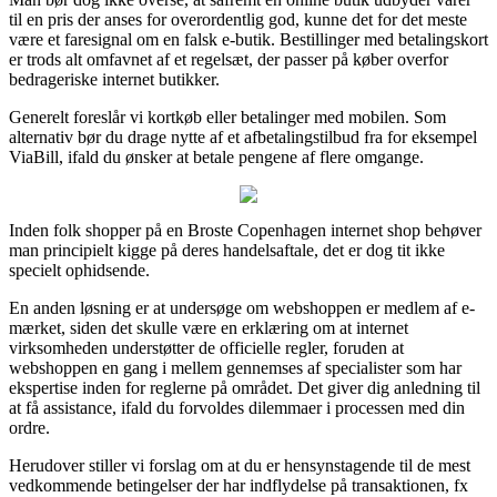
til en pris der anses for overordentlig god, kunne det for det meste
være et faresignal om en falsk e-butik. Bestillinger med betalingskort
er trods alt omfavnet af et regelsæt, der passer på køber overfor
bedrageriske internet butikker.
Generelt foreslår vi kortkøb eller betalinger med mobilen. Som
alternativ bør du drage nytte af et afbetalingstilbud fra for eksempel
ViaBill, ifald du ønsker at betale pengene af flere omgange.
Inden folk shopper på en Broste Copenhagen internet shop behøver
man principielt kigge på deres handelsaftale, det er dog tit ikke
specielt ophidsende.
En anden løsning er at undersøge om webshoppen er medlem af e-
mærket, siden det skulle være en erklæring om at internet
virksomheden understøtter de officielle regler, foruden at
webshoppen en gang i mellem gennemses af specialister som har
ekspertise inden for reglerne på området. Det giver dig anledning til
at få assistance, ifald du forvoldes dilemmaer i processen med din
ordre.
Herudover stiller vi forslag om at du er hensynstagende til de mest
vedkommende betingelser der har indflydelse på transaktionen, fx