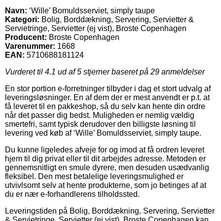
Navn:
‘Wille’ Bomuldsserviet, simply taupe
Kategori:
Bolig, Borddækning, Servering, Servietter &
Servietringe, Servietter (ej vist), Broste Copenhagen
Producent:
Broste Copenhagen
Varenummer:
1668
EAN:
5710688181124
Vurderet til
4.1
ud af 5 stjerner baseret på
29
anmeldelser
En stor portion e-forretninger tilbyder i dag et stort udvalg af
leveringsløsninger. En af dem der er mest anvendt er p.t. at
få leveret til en pakkeshop, så du selv kan hente din ordre
når det passer dig bedst. Muligheden er nemlig vældig
smertefri, samt typisk derudover den billigste løsning til
levering ved køb af ‘Wille’ Bomuldsserviet, simply taupe.
Du kunne ligeledes afveje for og imod at få ordren leveret
hjem til dig privat eller til dit arbejdes adresse. Metoden er
gennemsnitligt en smule dyrere, men desuden usædvanlig
fleksibel. Den mest betalelige leveringsmulighed er
utvivlsomt selv at hente produkterne, som jo betinges af at
du er nær e-forhandlerens tilholdssted.
Leveringstiden på Bolig, Borddækning, Servering, Servietter
& Servietringe, Servietter (ej vist), Broste Copenhagen kan