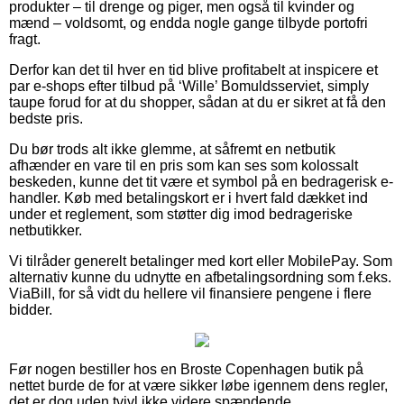
produkter – til drenge og piger, men også til kvinder og
mænd – voldsomt, og endda nogle gange tilbyde portofri
fragt.
Derfor kan det til hver en tid blive profitabelt at inspicere et
par e-shops efter tilbud på ‘Wille’ Bomuldsserviet, simply
taupe forud for at du shopper, sådan at du er sikret at få den
bedste pris.
Du bør trods alt ikke glemme, at såfremt en netbutik
afhænder en vare til en pris som kan ses som kolossalt
beskeden, kunne det tit være et symbol på en bedragerisk e-
handler. Køb med betalingskort er i hvert fald dækket ind
under et reglement, som støtter dig imod bedrageriske
netbutikker.
Vi tilråder generelt betalinger med kort eller MobilePay. Som
alternativ kunne du udnytte en afbetalingsordning som f.eks.
ViaBill, for så vidt du hellere vil finansiere pengene i flere
bidder.
Før nogen bestiller hos en Broste Copenhagen butik på
nettet burde de for at være sikker løbe igennem dens regler,
det er dog uden tvivl ikke videre spændende.