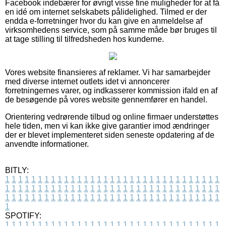
Facebook indebærer for øvrigt visse fine muligheder for at få
en idé om internet selskabets pålidelighed. Tilmed er der
endda e-forretninger hvor du kan give en anmeldelse af
virksomhedens service, som på samme måde bør bruges til
at tage stilling til tilfredsheden hos kunderne.
Vores website finansieres af reklamer. Vi har samarbejder
med diverse internet outlets idet vi annoncerer
forretningernes varer, og indkasserer kommission ifald en af
de besøgende på vores website gennemfører en handel.
Orientering vedrørende tilbud og online firmaer understøttes
hele tiden, men vi kan ikke give garantier imod ændringer
der er blevet implementeret siden seneste opdatering af de
anvendte informationer.
BITLY:
1
1
1
1
1
1
1
1
1
1
1
1
1
1
1
1
1
1
1
1
1
1
1
1
1
1
1
1
1
1
1
1
1
1
1
1
1
1
1
1
1
1
1
1
1
1
1
1
1
1
1
1
1
1
1
1
1
1
1
1
1
1
1
1
1
1
1
1
1
1
1
1
1
1
1
1
1
1
1
1
1
1
1
1
1
1
1
1
1
1
1
1
1
1
1
1
1
1
1
1
SPOTIFY:
1
1
1
1
1
1
1
1
1
1
1
1
1
1
1
1
1
1
1
1
1
1
1
1
1
1
1
1
1
1
1
1
1