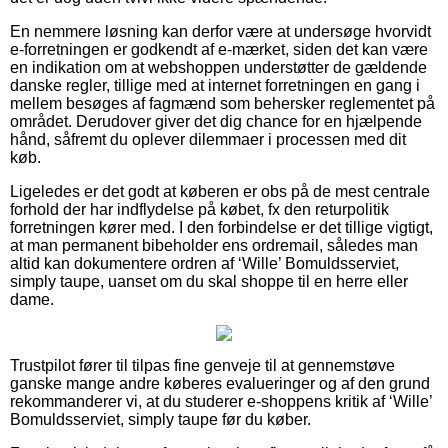
En nemmere løsning kan derfor være at undersøge hvorvidt
e-forretningen er godkendt af e-mærket, siden det kan være
en indikation om at webshoppen understøtter de gældende
danske regler, tillige med at internet forretningen en gang i
mellem besøges af fagmænd som behersker reglementet på
området. Derudover giver det dig chance for en hjælpende
hånd, såfremt du oplever dilemmaer i processen med dit
køb.
Ligeledes er det godt at køberen er obs på de mest centrale
forhold der har indflydelse på købet, fx den returpolitik
forretningen kører med. I den forbindelse er det tillige vigtigt,
at man permanent bibeholder ens ordremail, således man
altid kan dokumentere ordren af ‘Wille’ Bomuldsserviet,
simply taupe, uanset om du skal shoppe til en herre eller
dame.
Trustpilot fører til tilpas fine genveje til at gennemstøve
ganske mange andre køberes evalueringer og af den grund
rekommanderer vi, at du studerer e-shoppens kritik af ‘Wille’
Bomuldsserviet, simply taupe før du køber.