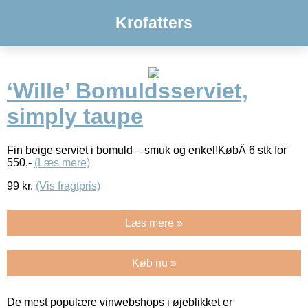
Krofatters
‘Wille’ Bomuldsserviet,
simply taupe
Fin beige serviet i bomuld – smuk og enkel!KøbÂ 6 stk for
550,-
(Læs mere)
99
kr.
(Vis fragtpris)
Læs mere »
Køb nu »
De mest populære vinwebshops i øjeblikket er