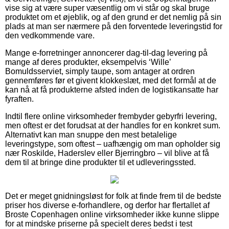
vise sig at være super væsentlig om vi står og skal bruge
produktet om et øjeblik, og af den grund er det nemlig på sin
plads at man ser nærmere på den forventede leveringstid for
den vedkommende vare.
Mange e-forretninger annoncerer dag-til-dag levering på
mange af deres produkter, eksempelvis ‘Wille’
Bomuldsserviet, simply taupe, som antager at ordren
gennemføres før et givent klokkeslæt, med det formål at de
kan nå at få produkterne afsted inden de logistikansatte har
fyraften.
Indtil flere online virksomheder frembyder gebyrfri levering,
men oftest er det forudsat at der handles for en konkret sum.
Alternativt kan man snuppe den mest betalelige
leveringstype, som oftest – uafhængig om man opholder sig
nær Roskilde, Haderslev eller Bjerringbro – vil blive at få
dem til at bringe dine produkter til et udleveringssted.
Det er meget gnidningsløst for folk at finde frem til de bedste
priser hos diverse e-forhandlere, og derfor har flertallet af
Broste Copenhagen online virksomheder ikke kunne slippe
for at mindske priserne på specielt deres bedst i test